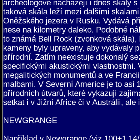
archeologové nacházejí i dnes skály 
taková skála leží mezi dalšími skalam
Oněžského jezera v Rusku. Vydává při 
nese na kilometry daleko. Podobné nález
to známá Bell Rock (zvonková skála),
kameny byly upraveny, aby vydávaly pří
přírodní. Zatím neexistuje dokonalý 
specifickými akustickými vlastnostmi. V
megalitických monumentů a ve Francii o
malbami. V Severní Americe je to asi 
přírodních útvarů, které vykazují zají
setkat i v Jižní Africe či v Austrálii, ale
NEWGRANGE
Například v Newgrange (viz 100+1 14/