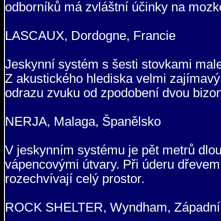
odborníků má zvláštní účinky na mozko
LASCAUX, Dordogne, Francie
Jeskynní systém s šesti stovkami male
Z akustického hlediska velmi zajímavý.
odrazu zvuku od zpodobení dvou bizonů
NERJA, Malaga, Španělsko
V jeskynním systému je pět metrů dlou
vápencovými útvary. Při úderu dřevem 
rozechvívají celý prostor.
ROCK SHELTER, Wyndham, Západní A