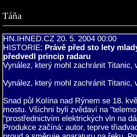
Táňa
HN.IHNED.CZ 20. 5. 2004 00:00
HISTORIE:
Právě před sto lety mla
předvedl princip radaru
Vynález, který mohl zachránit Titanic, v
Vynález, který mohl zachránit Titanic, v
Snad půl Kolína nad Rýnem se 18. kvě
mostu. Všichni byli zvědaví na "telemo
"prostřednictvím elektrických vln na d
Produkce začíná: autor, teprve třiadva
proud a směruje aparaturu na řeku. Po