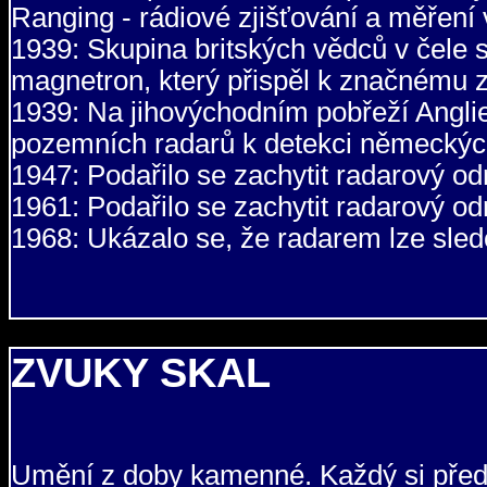
Ranging - rádiové zjišťování a měření 
1939: Skupina britských vědců v čele
magnetron, který přispěl k značnému z
1939: Na jihovýchodním pobřeží Angli
pozemních radarů k detekci německý
1947: Podařilo se zachytit radarový o
1961: Podařilo se zachytit radarový o
1968: Ukázalo se, že radarem lze sled
ZVUKY SKAL
Umění z doby kamenné. Každý si před