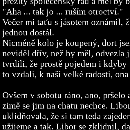
přežitý společenský řád a měl by 
"Aha ... tak jo ... ruším otroctví."
Večer mi taťu s jásotem oznámil, ž
jednou dostál.
Nicméně kolo je koupený, dort jse
neviděl dřív, než by měl, odvezla 
tvrdili, že prostě pojedem i kdyby 
to vzdali, k naší velké radosti, ona
Ovšem v sobotu ráno, ano, pršelo a
zimě se jim na chatu nechce. Libor
uklidňovala, že si tam teda zajedem
užijeme a tak. Libor se zklidnil, da