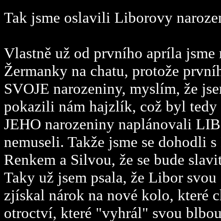
Tak jsme oslavili Liborovy naroze
Vlastně už od prvního apríla jsme
Žermanky na chatu, protože prvníh
SVOJE narozeniny, myslím, že jsem 
pokazili nám hajzlík, což byl ted
JEHO narozeniny naplánovali LI
nemuseli. Takže jsme se dohodli s
Renkem a Silvou, že se bude slavit
Taky už jsem psala, že Libor svo
zjískal nárok na nové kolo, které
otroctví, které "vyhrál" svou blb