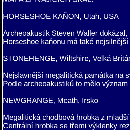
HORSESHOE KAŇON, Utah, USA
Archeoakustik Steven Waller dokázal,
Horseshoe kaňonu má také nejsilnější
STONEHENGE, Wiltshire, Velká Britá
Nejslavnější megalitická památka na sv
Podle archeoakustiků to mělo význam p
NEWGRANGE, Meath, Irsko
Megalitická chodbová hrobka z mladší do
Centrální hrobka se třemi výklenky rez