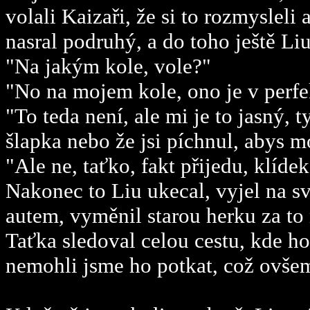
volali Kaizaři, že si to rozmysleli
nasral podruhý, a do toho ještě Liu
"Na jakým kole, vole?"
"No na mojem kole, ono je v perfek
"To teda není, ale mi je to jasný, 
šlapka nebo že jsi píchnul, abys 
"Ale ne, taťko, fakt přijedu, klídek
Nakonec to Liu ukecal, vyjel na s
autem, vyměnil starou herku za to
Taťka sledoval celou cestu, kde h
nemohli jsme ho potkat, což ovšem