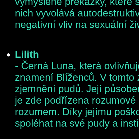
vymyšlené překážky, které s
nich vyvolává autodestrukti
negativní vliv na sexuální ži
Lilith
- Černá Luna, která ovlivňu
znamení Blíženců. V tomto zn
zjemnění pudů. Její působe
je zde podřízena rozumové kr
rozumem. Díky jejímu poško
spoléhat na své pudy a insti