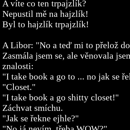
A víte co ten trpajzlík?
Nepustil mě na hajzlík!
Byl to hajzlík trpajzlík!
A Libor: "No a teď mi to přelož do
Zasmála jsem se, ale věnovala jsem 
znalosti:
"I take book a go to ... no jak se ř
"Closet."
"I take book a go shitty closet!"
Záchvat smíchu.
"Jak se řekne ejhle?"
"No já nevím, třeba WOW?"