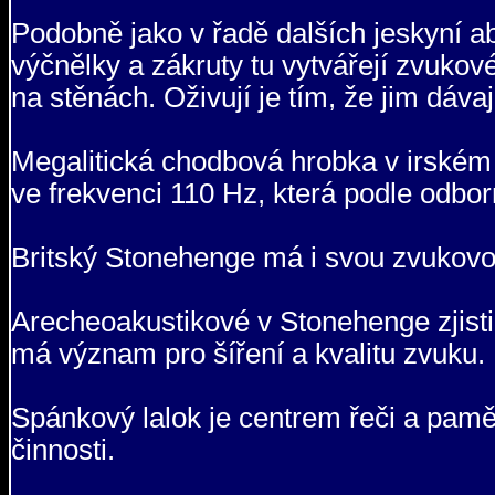
Podobně jako v řadě dalších jeskyní ab
výčnělky a zákruty tu vytvářejí zvukov
na stěnách. Oživují je tím, že jim dávaj
Megalitická chodbová hrobka v irské
ve frekvenci 110 Hz, která podle odbor
Britský Stonehenge má i svou zvukovo
Arecheoakustikové v Stonehenge zjistili
má význam pro šíření a kvalitu zvuku.
Spánkový lalok je centrem řeči a pamě
činnosti.