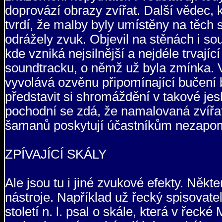
doprovází obrazy zvířat. Další vědec, 
tvrdí, že malby byly umístěny na těch s
odrážely zvuk. Objevil na stěnách i sou
kde vzniká nejsilnější a nejdéle trvajíc
soundtracku, o němž už byla zmínka. V 
vyvolává ozvěnu připomínající bučení 
představit si shromáždění v takové jes
pochodní se zdá, že namalovaná zvířa
šamanů poskytují účastníkům nezapom
ZPÍVAJÍCÍ SKÁLY
Ale jsou tu i jiné zvukové efekty. Někt
nástroje. Například už řecký spisovat
století n. l. psal o skále, která v řec