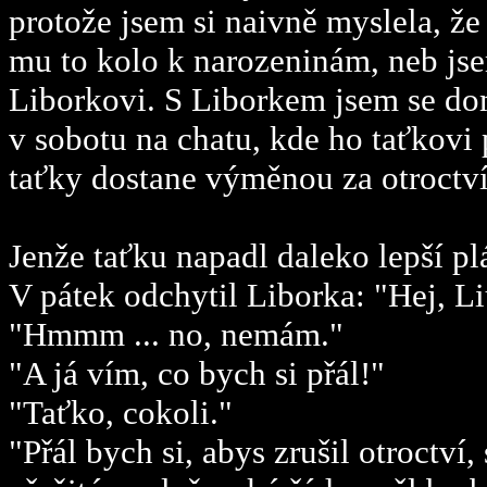
protože jsem si naivně myslela, že
mu to kolo k narozeninám, neb jse
Liborkovi. S Liborkem jsem se dom
v sobotu na chatu, kde ho taťkovi 
taťky dostane výměnou za otroctví
Jenže taťku napadl daleko lepší plá
V pátek odchytil Liborka: "Hej, L
"Hmmm ... no, nemám."
"A já vím, co bych si přál!"
"Taťko, cokoli."
"Přál bych si, abys zrušil otroctví