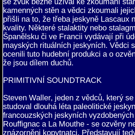
se zvuk běžně užíval ke zkoumání star
kamenných stěn a vědci zkoumali jejic
přišli na to, že třeba jeskyně Lascaux
kvality. Některé stalaktity nebo stalag
Španělsku či ve Francii vydávají při ú
mayských rituálních jeskyních. Vědci 
ocenili tuto hudební produkci a o ozvěná
že jsou dílem duchů.
PRIMITIVNÍ SOUNDTRACK
Steven Waller, jeden z vědců, který s
studoval dlouhá léta paleolitické jesky
francouzských jeskyních vyzdobených 
Rouffignac a La Mouthe - se ozvěny nej
znázorněni kopytnatci. Představují tedy