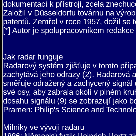
dokumentací k přístroji, zcela znechuc
Založil v Düsseldorfu továrnu na výrobu
patentů. Zemřel v roce 1957, dožil se 
[*] Autor je spolupracovníkem redakce
Jak radar funguje
Radarový systém zjišťuje v tomto případ
zachytává jeho odrazy (2). Radarová an
směřuje odražený a zachycený signál (5
své osy, aby zabrala okolí v plném kru
dosahu signálu (9) se zobrazují jako b
Pramen: Philip's Science and Technol
Milníky ve vývoji radaru
1886: Německý fyzik Heinrich Hertz získ