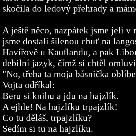
skočila do ledový přehrady a máme
A ještě něco, nazpátek jsme jeli v 
jsme dostali šílenou chuť na langoš
Havířově u Kauflandu, a pak Libor 
debilní jazyk, čímž si chtěl omluvi
"No, třeba ta moja básnička oblíbe
Vojta odříkal:
Beru si knihu a jdu na hajzlík.
A ejhle! Na hajzlíku trpajzlík!
Co tu děláš, trpajzlíku?
Sedím si tu na hajzlíku.