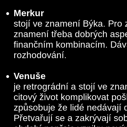
Merkur
stojí
ve znamení Býka. Pro z
znamení třeba dobrých aspe
finančním kombinacím. Dává
rozhodování.
Venuše
je retrográdní a stojí ve zn
citový život komplikovat po
způsobuje že lidé nedávají 
Přetvařují se a zakrývají sob