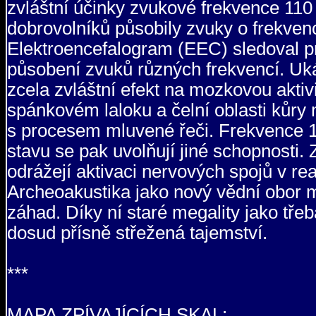
zvláštní účinky zvukové frekvence 110 
dobrovolníků působily zvuky o frekven
Elektroencefalogram (EEC) sledoval pr
působení zvuků různých frekvencí. Uká
zcela zvláštní efekt na mozkovou aktiv
spánkovém laloku a čelní oblasti kůry
s procesem mluvené řeči. Frekvence 11
stavu se pak uvolňují jiné schopnosti.
odrážejí aktivaci nervových spojů v re
Archeoakustika jako nový vědní obor
záhad. Díky ní staré megality jako t
dosud přísně střežená tajemství.
***
MAPA ZPÍVAJÍCÍCH SKAL: