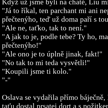
Když už jsme byli na chatě, Liu mi
"Já to říkal, ten parchant mi ani 
přečtenýho, teď už doma paří s to
"Ale ne, taťko, tak to není."
"A jak to je, podle tebe? Ty ho, m
přečtenýho!"
"Ale ono je to úplně jinak, fakt!"
"No tak to mi teda vysvětli!"
"Koupili jsme ti kolo."
"-"
Oslava se vydařila přímo báječně,
taťu dostal prsatej dort a s požitk