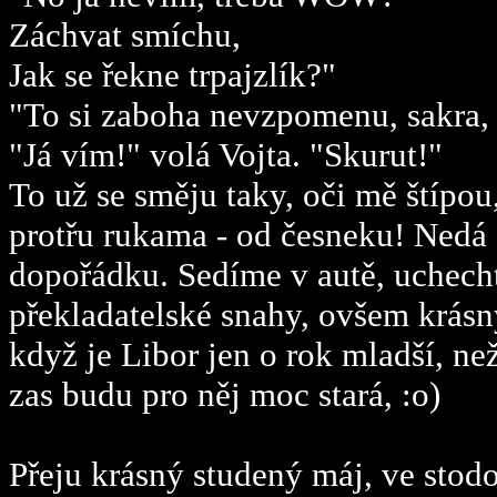
Záchvat smíchu,
Jak se řekne trpajzlík?"
"To si zaboha nevzpomenu, sakra, n
"Já vím!" volá Vojta. "Skurut!"
To už se směju taky, oči mě štípou,
protřu rukama - od česneku! Nedá s
dopořádku. Sedíme v autě, uchech
překladatelské snahy, ovšem krásn
když je Libor jen o rok mladší, ne
zas budu pro něj moc stará, :o)
Přeju krásný studený máj, ve stodo