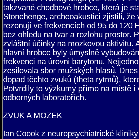
takzvané chodbové hrobce, která je s
Stonehenge, archeoakustici zjistili, že
rezonují ve frekvencích od 95 do 120 H
bez ohledu na tvar a rozlohu prostor. 
zvláštní účinky na mozkovou aktivitu. A
hlavní hrobce byly úmyslně vybudovány
frekvenci na úrovni barytonu. Nejjedn
zesilovala sbor mužských hlasů. Dnes 
dopad těchto zvuků (theta rytmů), které
Potvrdily to výzkumy přímo na místě i
odborných laboratořích.
ZVUK A MOZEK
Ian Coook z neuropsychiatrické kliniky