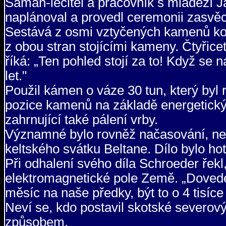
Šaman-léčitel a pracovník s mládeží
naplánoval a provedl ceremonii zasvě
Sestává z osmi vztyčených kamenů ko
z obou stran stojícími kameny. Čtyřiceti
říká: „Ten pohled stojí za to! Když se n
let."
Použil kámen o váze 30 tun, který byl 
pozice kamenů na základě energetických
zahrnující také pálení vrby.
Významné bylo rovněž načasování, neb 
keltského svátku Beltane. Dílo bylo h
Při odhalení svého díla Schroeder řek
elektromagnetické pole Země. „Dovedete
měsíc na naše předky, být to o 4 tisíce
Neví se, kdo postavil skotské severo
způsobem.