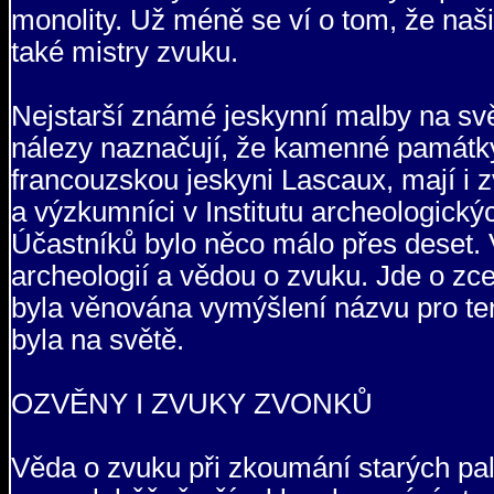
monolity. Už méně se ví o tom, že naši
také mistry zvuku.
Nejstarší známé jeskynní malby na svět
nálezy naznačují, že kamenné památky
francouzskou jeskyni Lascaux, mají i z
a výzkumníci v Institutu archeologick
Účastníků bylo něco málo přes deset. V
archeologií a vědou o zvuku. Jde o zce
byla věnována vymýšlení názvu pro ten
byla na světě.
OZVĚNY I ZVUKY ZVONKŮ
Věda o zvuku při zkoumání starých pal