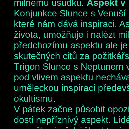
milnému úsudku.
Aspekt v 
Konjunkce Slunce s Venuší 
které nám dává inspiraci. A
života, umožňuje i nalézt m
předchozímu aspektu ale je
skutečných citů za požitkářst
Trigon Slunce s Neptunem ve
pod vlivem aspektu nechávaj
uměleckou inspiraci předevš
okultismu.
V pátek začne působit opoz
dosti nepříznivý aspekt. Lid