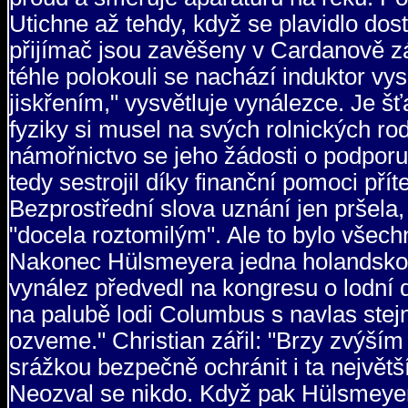
Utichne až tehdy, když se plavidlo dost
přijímač jsou zavěšeny v Cardanově z
téhle polokouli se nachází induktor vy
jiskřením," vysvětluje vynálezce. Je 
fyziky si musel na svých rolnických ro
námořnictvo se jeho žádosti o podporu
tedy sestrojil díky finanční pomoci příte
Bezprostřední slova uznání jen pršela,
"docela roztomilým". Ale to bylo všech
Nakonec Hülsmeyera jedna holandsko-
vynález předvedl na kongresu o lodní
na palubě lodi Columbus s navlas stej
ozveme." Christian zářil: "Brzy zvýší
srážkou bezpečně ochránit i ta největší
Neozval se nikdo. Když pak Hülsmeyero