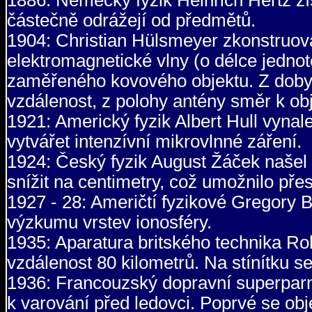
částečně odrážejí od předmětů.
1904: Christian Hülsmeyer zkonstruoval
elektromagnetické vlny (o délce jedno
zaměřeného kovového objektu. Z doby 
vzdálenost, z polohy antény směr k obj
1921: Americký fyzik Albert Hull vyna
vytvářet intenzívní mikrovlnné záření.
1924: Český fyzik August Žáček našel
snížit na centimetry, což umožnilo pře
1927 - 28: Američtí fyzikové Gregory B
výzkumu vrstev ionosféry.
1935: Aparatura britského technika Rob
vzdálenost 80 kilometrů. Na stínítku se
1936: Francouzský dopravní superparní
k varování před ledovci. Poprvé se ob