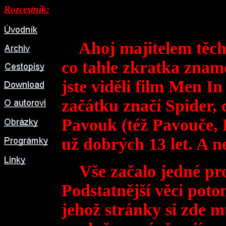
Rozcestník:
Ahoj majitelem těchto
co tahle zkratka znamen
jste viděli film Men 
začátku značí Spider, 
Pavouk (též Pavouče, 
už dobrých 13 let. A ne
Vše začalo jedné pro
Podstatnější věci pot
jehož stránky si zde 