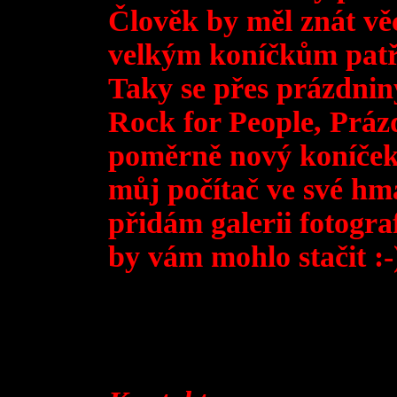
Člověk by měl znát vě
velkým koníčkům patř
Taky se přes prázdnin
Rock for People, Prázd
poměrně nový koníček 
můj počítač ve své h
přidám galerii fotogr
by vám mohlo stačit :-)