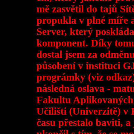
mě zasvětil do tajů Sí
propukla v plné míře a
Server, který posklád
komponent. Díky tomu
dostal jsem za odměnu
působení v instituci 
prográmky (viz odkaz)
následná oslava - matu
Fakultu Aplikovanýc
Učilišti (Univerzitě) v 
času přestalo baviti,
ukončil s tím, že se m