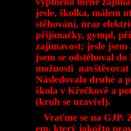
vyplněno méně zajíma
jesle, školka, málem u
stěhování, úraz elekt
přijímačky, gympl, př
zajímavost: jesle jsem
jsem se odstěhoval do 
možnosti navštěvovat 
Následovalo druhé a p
škola v Křečkově a po
(kruh se uzavřel).
Vraťme se na GJP. Z
em, který jakožto pra