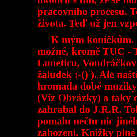
pracovního procesu. To
života. Teď už jen v
K mým koníčkům. Rá
možné, kromě TUC - 
Luneticu, Vondráčkové
žaludek :-() ). Ale naš
hromada dobé muziky.
(Viz Obrázky) a taky d
zahrabal do J.R.R. To
pomalu nečtu nic jiné
zahození. Knížky plné