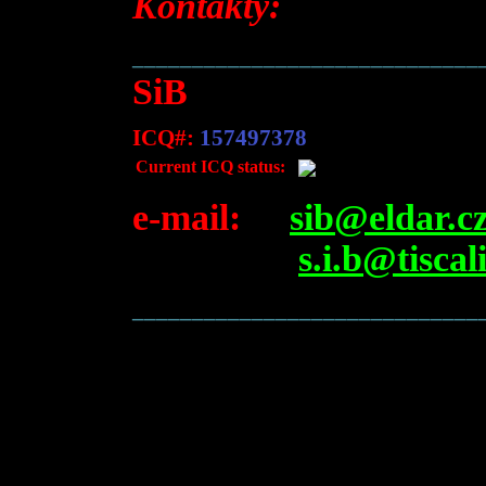
Kontakty:
_____________________________
SiB
ICQ#:
157497378
Current ICQ status:
e-mail:
sib@eldar.c
s.i.b@tiscal
_____________________________