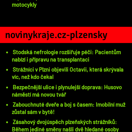
motocykly
novinykraje.cz-plzensky
Stodská nefrologie rozšiřuje péči: Pacientům
nabízí i přípravu na transplantaci
Strážníci v Plzni objevili Octavii, která skrývala
víc, než kdo čekal
Bezpečnější ulice i plynulejší doprava: Husovo
náměstí má novou tvář
Zabouchnuté dveře a boj s časem: Imobilní muž
zůstal sám v bytě!
Zásahový dvojúspěch plzeňských strážníků:
Během jediné směny našli dvě hledané osoby