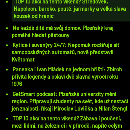
TOP 10 akcí na tento víkend? Středověk,
Napoleon, baroko, poutě, jarmarky a velká sláva
kousek od hranic
Ne každé dítě má svůj domov. Plzeňský kraj
pomáhá hledat pěstouny
Kytice i suvenýry 24/7: Nepomuk rozšiřuje síť
samoobslužných automatů, nově představil
Květomat
Panenka i Ivan Mládek na jednom hřišti: Zbiroh
přivítá legendy a oslaví dvě slavná výročí roku
1976
GetSmart podcast: Plzeňské univerzity mění
region. Připravují studenty na svět, kde už nestačí
jen znalosti, říkají Miroslav Lávička a Milan Štengl
TOP 10 akcí na tento víkend? Zábava i poučení,
mezi lidmi, na železnici i v přírodě, napříč celým