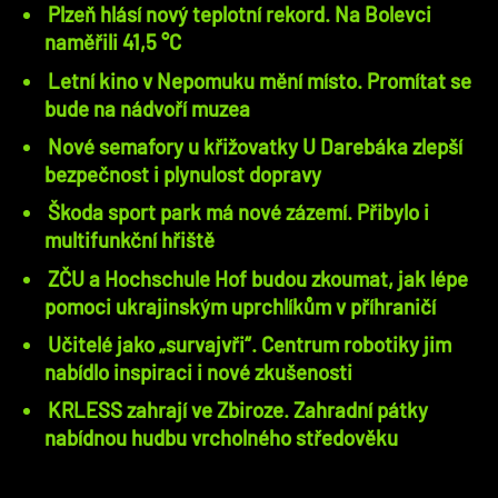
Plzeň hlásí nový teplotní rekord. Na Bolevci
naměřili 41,5 °C
Letní kino v Nepomuku mění místo. Promítat se
bude na nádvoří muzea
Nové semafory u křižovatky U Darebáka zlepší
bezpečnost i plynulost dopravy
Škoda sport park má nové zázemí. Přibylo i
multifunkční hřiště
ZČU a Hochschule Hof budou zkoumat, jak lépe
pomoci ukrajinským uprchlíkům v příhraničí
Učitelé jako „survajvři“. Centrum robotiky jim
nabídlo inspiraci i nové zkušenosti
KRLESS zahrají ve Zbiroze. Zahradní pátky
nabídnou hudbu vrcholného středověku