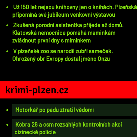
Už 150 let nejsou knihovny jen o knihách. Plzeňská
připomíná své jubileum venkovní výstavou
Zkušená porodní asistentka přijede až domů.
Klatovská nemocnice pomáhá maminkám
zvládnout první dny s miminkem
V plzeňské zoo se narodil zubří sameček.
Ohrožený obr Evropy dostal jméno Onzu
krimi-plzen.cz
Motorkář po pádu ztratil vědomí
Kobra 26 a osm rozsáhlých kontrolních akcí
cizinecké policie