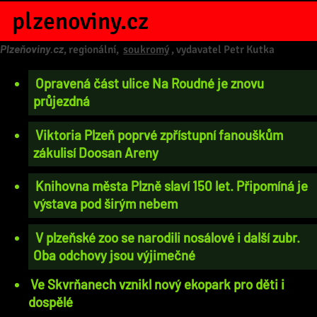
plzenoviny.cz
Plzeňoviny.cz
, regionální,
soukromý
, vydavatel Petr Kutka
Opravená část ulice Na Roudné je znovu
průjezdná
Viktoria Plzeň poprvé zpřístupní fanouškům
zákulisí Doosan Areny
Knihovna města Plzně slaví 150 let. Připomíná je
výstava pod širým nebem
V plzeňské zoo se narodili nosálové i další zubr.
Oba odchovy jsou výjimečné
Ve Skvrňanech vznikl nový ekopark pro děti i
dospělé