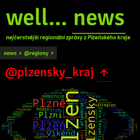
well...
news
nejčerstvější regionální zprávy z Plzeňského kraje
news
>
@regiony
>
@plzensky_kraj
↑