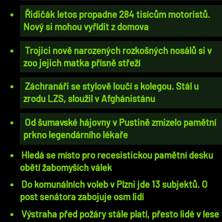
Řidičák letos propadne 284 tisícům motoristů.
Nový si mohou vyřídit z domova
Trojici nově narozených rozkošných nosálů si v
zoo jejich matka přísně střeží
Záchranáři se stylově loučí s kolegou. Stál u
zrodu LZS, sloužil v Afghánistánu
Od šumavské hájovny v Pustině zmizelo pamětní
prkno legendárního lékaře
Hledá se místo pro recesistickou pamětní desku
obětí žabomyších válek
Do komunálních voleb v Plzni jde 13 subjektů. O
post senátora zabojuje osm lidí
Výstraha před požáry stále platí, přesto lidé v lese