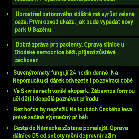
Uprostřed betonového sídliště má vyrůst zelená
oáza. První obvod ukáže, jak bude vypadat nový
park U Bazénu
Dobrá zpráva pro pacienty. Oprava silnice u
Stodské nemocnice běží, příjezd zůstává
zachován
Suvenýromaty fungují 24 hodin denně. Na
Nepomucku si dárek odvezete i po zavírací době
Ve Skvrňanech vznikl ekopark. Zábavnou formou
učí děti i dospělé poznávat přírodu
Bez hořce by nepřežil. Na loukách Českého lesa
právě začíná výjimečný příběh
Cesta do Německa zůstane pomalejší. Oprava
dálnice D5 od soboty mění dopravní režim