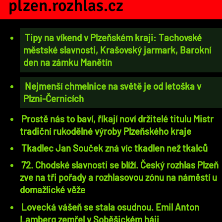
plzen.rozhlas.cz
Tipy na víkend v Plzeňském kraji: Tachovské
městské slavnosti, Krašovský jarmark, Barokní
den na zámku Manětín
Nejmenší chmelnice na světě je od letoška v
Plzni-Černicích
Prostě nás to baví, říkají noví držitelé titulu Mistr
tradiční rukodělné výroby Plzeňského kraje
Tkadlec Jan Souček zná víc tkadlen než tkalců
72. Chodské slavnosti se blíží. Český rozhlas Plzeň
zve na tři pořady a rozhlasovou zónu na náměstí u
domažlické věže
Lovecká vášeň se stala osudnou. Emil Anton
Lamberg zemřel v Soběšickém háji