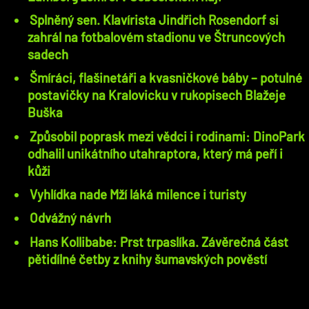
Splněný sen. Klavírista Jindřich Rosendorf si
zahrál na fotbalovém stadionu ve Štruncových
sadech
Šmíráci, flašinetáři a kvasničkové báby – potulné
postavičky na Kralovicku v rukopisech Blažeje
Buška
Způsobil poprask mezi vědci i rodinami: DinoPark
odhalil unikátního utahraptora, který má peří i
kůži
Vyhlídka nade Mží láká milence i turisty
Odvážný návrh
Hans Kollibabe: Prst trpaslíka. Závěrečná část
pětidílné četby z knihy šumavských pověstí