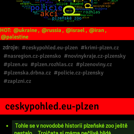
HOT:
@ukraine
,
@russia
,
@israel
,
@iran
,
@palestine
zdroje:
#ceskypohled.eu-plzen
#krimi-plzen.cz
#nasregion.cz-plzensko
#novinykraje.cz-plzensky
#plzen.eu
#plzen.rozhlas.cz
#plzenoviny.cz
#plzenska.drbna.cz
#policie.cz-plzensky
#zaplzni.cz
ceskypohled.eu-plzen
Tohle se v novodobé historii plzeňské zoo ještě
nestalo… Trojčata si máma pečlivě hlídá