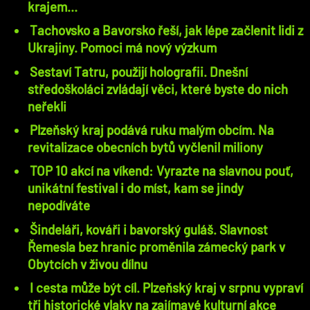
krajem…
Tachovsko a Bavorsko řeší, jak lépe začlenit lidi z
Ukrajiny. Pomoci má nový výzkum
Sestaví Tatru, použijí holografii. Dnešní
středoškoláci zvládají věci, které byste do nich
neřekli
Plzeňský kraj podává ruku malým obcím. Na
revitalizace obecních bytů vyčlenil miliony
TOP 10 akcí na víkend: Vyrazte na slavnou pouť,
unikátní festival i do míst, kam se jindy
nepodíváte
Šindeláři, kováři i bavorský guláš. Slavnost
Řemesla bez hranic proměnila zámecký park v
Obytcích v živou dílnu
I cesta může být cíl. Plzeňský kraj v srpnu vypraví
tři historické vlaky na zajímavé kulturní akce