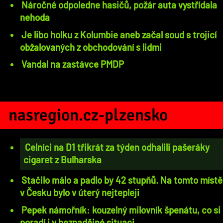
Náročné odpoledne hasičů, požár auta vystřídala
nehoda
Je libo holku z Kolumbie aneb začal soud s trojicí
obžalovaných z obchodování s lidmi
Vandal na zastávce PMDP
nasregion.cz-plzensko
Celníci na D1 třikrát za týden odhalili pašeráky
cigaret z Bulharska
Stačilo málo a padlo by 42 stupňů. Na tomto místě
v Česku bylo v úterý nejtepleji
Pepek námořník: kouzelný milovník špenátu, co si
poradí i v beznadějné situaci