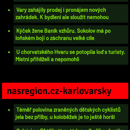
Vary zahájily prodej i pronájem nových
zahrádek. K bydlení ale sloužit nemohou
Kýček žene Baník vzhůru. Sokolov má po
loňském boji o záchranu velké cíle
U chorvatského Hvaru se potopila loď s turisty.
Místní přihlíželi a nepomohli
nasregion.cz-karlovarsky
Téměř polovina zraněných dětských cyklistů
jela bez přilby, u koloběžek je to ještě horší