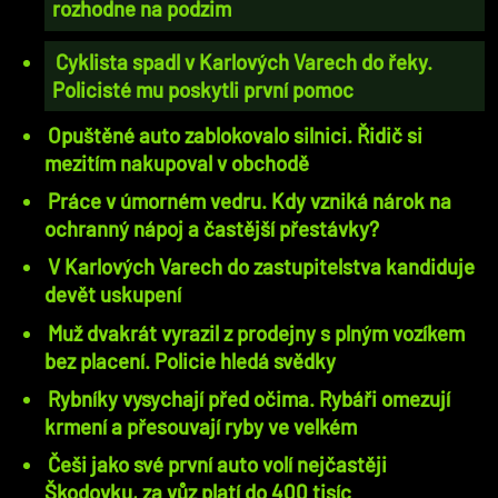
rozhodne na podzim
Cyklista spadl v Karlových Varech do řeky.
Policisté mu poskytli první pomoc
Opuštěné auto zablokovalo silnici. Řidič si
mezitím nakupoval v obchodě
Práce v úmorném vedru. Kdy vzniká nárok na
ochranný nápoj a častější přestávky?
V Karlových Varech do zastupitelstva kandiduje
devět uskupení
Muž dvakrát vyrazil z prodejny s plným vozíkem
bez placení. Policie hledá svědky
Rybníky vysychají před očima. Rybáři omezují
krmení a přesouvají ryby ve velkém
Češi jako své první auto volí nejčastěji
Škodovku, za vůz platí do 400 tisíc