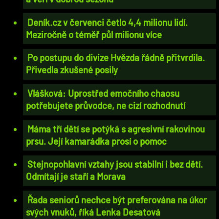
Deník.cz v červenci četlo 4,4 milionu lidí.
Meziročně o téměř půl milionu více
Po postupu do divize Hvězda řádně přitvrdila.
Přivedla zkušené posily
Vlášková: Uprostřed emočního chaosu
potřebujete průvodce, ne cizí rozhodnutí
Máma tří dětí se potýká s agresivní rakovinou
prsu. Její kamarádka prosí o pomoc
Stejnopohlavní vztahy jsou stabilní i bez dětí.
Odmítají je staří a Morava
Řada seniorů nechce být preferována na úkor
svých vnuků, říká Lenka Desatová