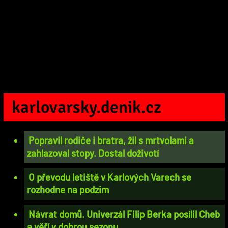
karlovarsky.denik.cz
Popravil rodiče i bratra, žil s mrtvolami a
zahlazoval stopy. Dostal doživotí
O převodu letiště v Karlových Varech se
rozhodne na podzim
Návrat domů. Univerzál Filip Berka posílil Cheb
a věří v dobrou sezonu