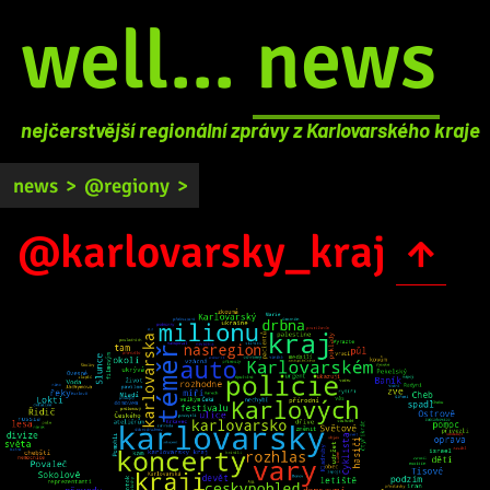
well...
news
nejčerstvější regionální zprávy z Karlovarského kraje
news
>
@regiony
>
@karlovarsky_kraj
↑