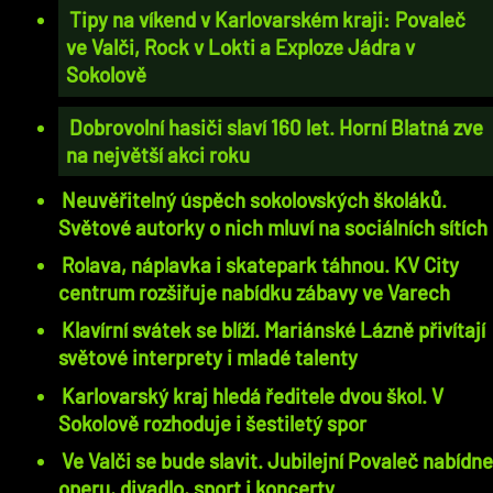
Tipy na víkend v Karlovarském kraji: Povaleč
ve Valči, Rock v Lokti a Exploze Jádra v
Sokolově
Dobrovolní hasiči slaví 160 let. Horní Blatná zve
na největší akci roku
Neuvěřitelný úspěch sokolovských školáků.
Světové autorky o nich mluví na sociálních sítích
Rolava, náplavka i skatepark táhnou. KV City
centrum rozšiřuje nabídku zábavy ve Varech
Klavírní svátek se blíží. Mariánské Lázně přivítají
světové interprety i mladé talenty
Karlovarský kraj hledá ředitele dvou škol. V
Sokolově rozhoduje i šestiletý spor
Ve Valči se bude slavit. Jubilejní Povaleč nabídn
operu, divadlo, sport i koncerty