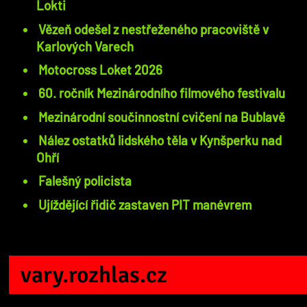
Lokti
Vězeň odešel z nestřeženého pracoviště v
Karlových Varech
Motocross Loket 2026
60. ročník Mezinárodního filmového festivalu
Mezinárodní součinnostní cvičení na Bublavě
Nález ostatků lidského těla v Kynšperku nad
Ohří
Falešný policista
Ujíždějící řidič zastaven PIT manévrem
vary.rozhlas.cz