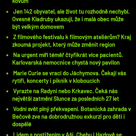
kovům
Jen 142 obyvatel, ale život tu rozhodně nechybí.
Ovesné Kladruby ukazují, že i malá obec může
být velkým domovem
Z filmového festivalu k filmovým ateliérům? Kraj
zkoumá projekt, který může změnit region
Na urgent míří téměř čtyřikrát více pacientů.
Karlovarská nemocnice chystá nový pavilon
Marie Curie se vrací do Jáchymova. Čekají vás
rytíři, koncerty i piknik v kloboucích
Vyrazte na Radyni nebo Krkavec. Čeká nás
největší zatmění Slunce za posledních 27 let
Vodní svět plný překvapení. Botanická zahrada v
Bečově zve na dobrodružnou exkurzi pro děti i
dospělé
Lidem s postižením v Aši, Chebu i Hazlově se