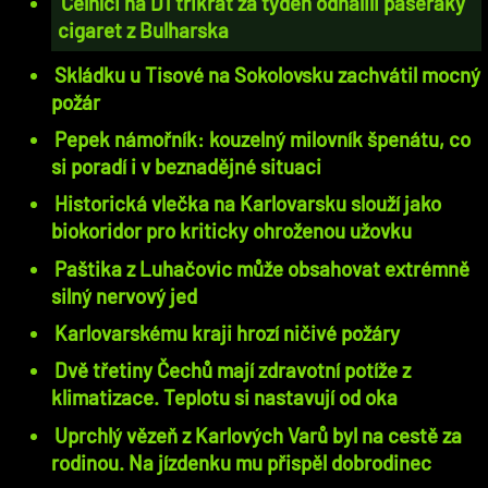
Celníci na D1 třikrát za týden odhalili pašeráky
cigaret z Bulharska
Skládku u Tisové na Sokolovsku zachvátil mocný
požár
Pepek námořník: kouzelný milovník špenátu, co
si poradí i v beznadějné situaci
Historická vlečka na Karlovarsku slouží jako
biokoridor pro kriticky ohroženou užovku
Paštika z Luhačovic může obsahovat extrémně
silný nervový jed
Karlovarskému kraji hrozí ničivé požáry
Dvě třetiny Čechů mají zdravotní potíže z
klimatizace. Teplotu si nastavují od oka
Uprchlý vězeň z Karlových Varů byl na cestě za
rodinou. Na jízdenku mu přispěl dobrodinec