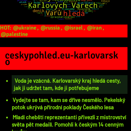
HOT:
@ukraine
,
@russia
,
@israel
,
@iran
,
@palestine
ceskypohled.eu-karlovarsk
o
Voda je vzácná. Karlovarský kraj hledá cesty,
jak ji udržet tam, kde ji potřebujeme
Vydejte se tam, kam se dříve nesmělo. Pekelský
potok ukrývá přírodní poklady Českého lesa
Mladí chebští reprezentanti přivezli z mistrovství
světa pět medailí. Pomohli k českým 14 cenným