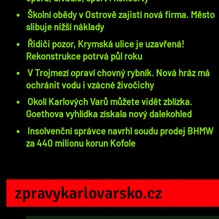
Školní obědy v Ostrově zajistí nová firma. Město
slibuje nižší náklady
Řidiči pozor, Krymská ulice je uzavřená!
Rekonstrukce potrvá půl roku
V Trojmezí opraví chovný rybník. Nová hráz má
ochránit vodu i vzácné živočichy
Okolí Karlových Varů můžete vidět zblízka.
Goethova vyhlídka získala nový dalekohled
Insolvenční správce navrhl soudu prodej BHMW
za 440 milionu korun Kofole
zpravykarlovarsko.cz