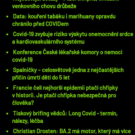
venkovního chovu drůbeže
Data: kouření tabáku i marihuany opravdu
chránilo před COVIDem
Covid-19 zvyšuje riziko výskytu onemocnění srdce
a kardiovaskulárního systému
Konference České lékařské komory o nemoci
covid-19
Spalničky – celosvětově jedna z nejčastějších
příčin úmrtí dětí do 5 let
Francie čelí nejhorší epidemii ptačí chřipky
v historii. Je ptačí chřipka nebezpečná pro
člověka?
Tiskový brifing vědců: Long Covid - termín,
nálezy, léčba
Christian Drosten: BA.2 má motor, který má více