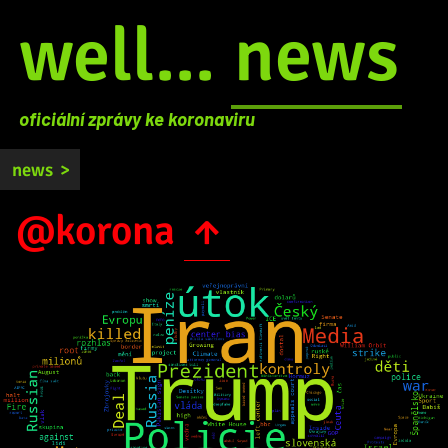
well...
news
oficiální zprávy ke koronaviru
news
>
@korona
↑