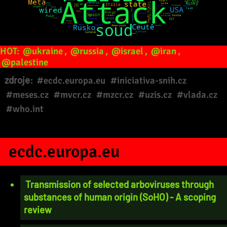
HOT:
@ukraine
,
@russia
,
@israel
,
@iran
,
@palestine
zdroje:
#ecdc.europa.eu
#iniciativa-snih.cz
#meses.cz
#mvcr.cz
#mzcr.cz
#uzis.cz
#vlada.cz
#who.int
ecdc.europa.eu
Transmission of selected arboviruses through
substances of human origin (SoHO) - A scoping
review