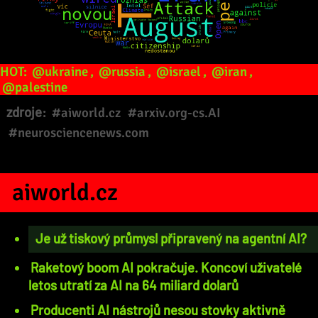
HOT:
@ukraine
,
@russia
,
@israel
,
@iran
,
@palestine
zdroje:
#aiworld.cz
#arxiv.org-cs.AI
#neurosciencenews.com
aiworld.cz
Je už tiskový průmysl připravený na agentní AI?
Raketový boom AI pokračuje. Koncoví uživatelé
letos utratí za AI na 64 miliard dolarů
Producenti AI nástrojů nesou stovky aktivně