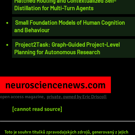
Matched Routing and Contextualized Self-
Distillation for Multi-Turn Agents
Small Foundation Models of Human Cognition
and Behaviour
Project2Task: Graph-Guided Project-Level
Planning for Autonomous Research
neurosciencenews.com
open access magazine,
private, owned by Eric Driscoll
[cannot read source]
Toto je souhrn titulků zpravodajských zdrojů, generovaný z jejich