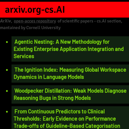
arxiv.org-cs.AI
ArXiv
,
open-acces repository
of scientific papers - cs.AI section,
mantained by Cornell University
Agentic Nesting: A New Methodology for
Existing Enterprise Application Integration and
Services
The Ignition Index: Measuring Global Workspace
Dynamics in Language Models
Woodpecker Distillation: Weak Models Diagnose
Reasoning Bugs in Strong Models
From Continuous Predictors to Clinical
Thresholds: Early Evidence on Performance
Trade-offs of Guideline-Based Categorisation