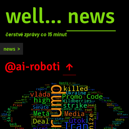
well...
news
čerstvé zprávy co 15 minut
news
>
@ai-roboti
↑