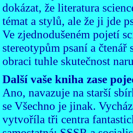
dokázat, že literatura scien
témat a stylů, ale že ji jd
Ve zjednodušeném pojetí sci
stereotypům psaní a čtenář 
obraci tuhle skutečnost nar
Další vaše kniha zase poje
Ano, navazuje na starší sbír
se Všechno je jinak. Vychází
vytvoříla tři centra fantasti
samostatná: SSSR a sociali