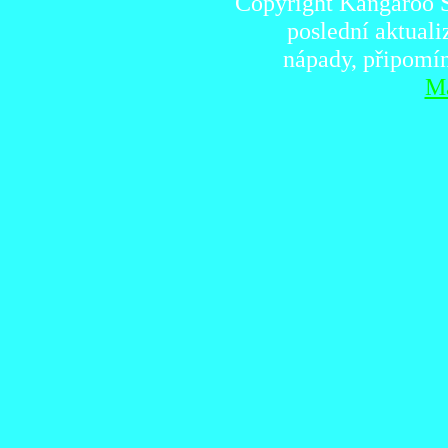
Copyright Kangaroo S
poslední aktual
nápady, připomí
Ma