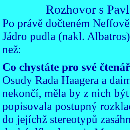
Rozhovor s Pav
Po právě dočteném Neffově
Jádro pudla (nakl. Albatros
než:
Co chystáte pro své čtenář
Osudy Rada Haagera a daimo
nekončí, měla by z nich být 
popisovala postupný rozkla
do jejíchž stereotypů zasáh