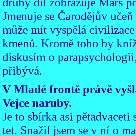
druhý díl zobrazuje Mars po
Jmenuje se Čarodějův učeň 
může mít vyspělá civilizace
kmenů. Kromě toho by kníž
diskusím o parapsychologii
přibývá.
V Mladé frontě právě vyšl
Vejce naruby.
Je to sbírka asi pětadvaceti 
tet. Snažil jsem se v ní o m