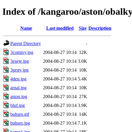
Index of /kangaroo/aston/obalk
Name
Last modified
Size
Description
Parent Directory
-
3comixy.jpg
2004-08-27 10:14
12K
3eseje.jpg
2004-08-27 10:14
3.0K
3prsty.jpg
2004-08-27 10:14
10K
4den.jpg
2004-08-27 10:14
5.4K
arnal.jpg
2004-08-27 10:14
10K
aston.jpg
2004-08-27 10:14
27K
bluf.jpg
2004-08-27 10:14
3.9K
buhsro.gif
2004-08-27 10:14
14K
buhsro.jpg
2004-08-27 10:14
7.1K
hager1.jpg
2004-08-27 10:14
18K