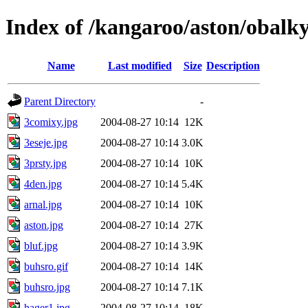
Index of /kangaroo/aston/obalk
Name
Last modified
Size
Description
Parent Directory
-
3comixy.jpg
2004-08-27 10:14
12K
3eseje.jpg
2004-08-27 10:14
3.0K
3prsty.jpg
2004-08-27 10:14
10K
4den.jpg
2004-08-27 10:14
5.4K
arnal.jpg
2004-08-27 10:14
10K
aston.jpg
2004-08-27 10:14
27K
bluf.jpg
2004-08-27 10:14
3.9K
buhsro.gif
2004-08-27 10:14
14K
buhsro.jpg
2004-08-27 10:14
7.1K
hager1.jpg
2004-08-27 10:14
18K