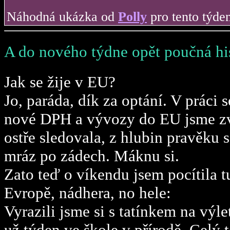
Náhodná ukázka od
Polly
pro tento týden
A do nového týdne opět poučná his
Jak se žije v EU?
Jo, paráda, dík za optání. V práci
nové DPH a vývozy do EU jsme zvlá
ostře sledovala, z hlubin pravěku 
mráz po zádech. Máknu si.
Zato teď o víkendu jsem pocítila t
Evropě, nádhera, no hele:
Vyrazili jsme si s tatínkem na výl
už týden ve škole v přírodě. Celý