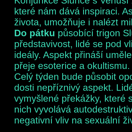
Konjunkce Slunce s Venuší 
které nám dává inspiraci. A
života, umožňuje i nalézt mi
Do pátku
působící trigon S
představivost, lidé se pod 
ideály. Aspekt přináší uměl
přeje esoterice a okultismu.
Celý týden bude působit op
dosti nepříznivý aspekt. Lid
vymyšlené překážky, které s
nich vyvolává autodestrukti
negativní vliv na sexuální ži