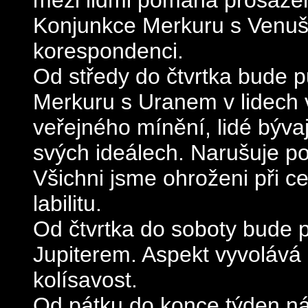
mezi lidmi pomáhá prosazení
Konjunkce Merkuru s Venuš
korespondenci.
Od středy do čtvrtka bude p
Merkuru s Uranem v lidech v
veřejného mínění, lidé bývaj
svých ideálech. Narušuje po
Všichni jsme ohroženi při c
labilitu.
Od čtvrtka do soboty bude 
Jupiterem. Aspekt vyvolává
kolísavost.
Od pátku do konce týden n