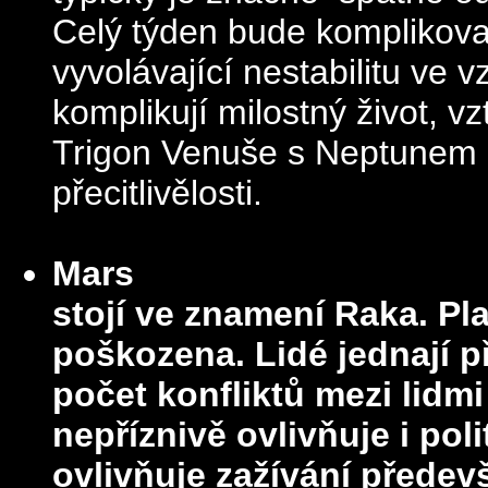
Celý týden bude komplikova
vyvolávající nestabilitu ve 
komplikují milostný život, v
Trigon Venuše s Neptunem z
přecitlivělosti.
Mars
stojí ve znamení Raka. Pl
poškozena. Lidé jednají pří
počet konfliktů mezi lidmi
nepříznivě ovlivňuje i pol
ovlivňuje zažívání předev