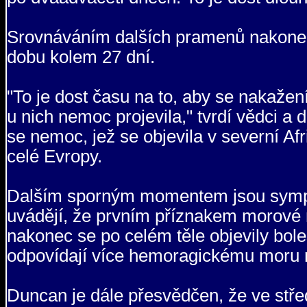
Srovnáváním dalších pramenů nakonec 
dobu kolem 27 dní.
"To je dost času na to, aby se nakažení
u nich nemoc projevila," tvrdí vědci a 
se nemoc, jež se objevila v severní Afri
celé Evropy.
Dalším sporným momentem jsou sympto
uvádějí, že prvním příznakem morové 
nakonec se po celém těle objevily bol
odpovídají více hemoragickému moru
Duncan je dále přesvědčen, že ve stř