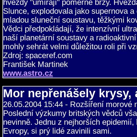
hvězdy "umírají" poměrně brzy. Hvězda
Slunce, explodovala jako supernova a o
mladou sluneční soustavu, těžkými ko
Vědci předpokládají, že intenzívní ultr
naší planetární soustavy a radioaktivn
mohly sehrát velmi důležitou roli při vz
Zdroj: spaceref.com
František Martinek
www.astro.cz
Mor nepřenášely krysy, a
26.05.2004 15:44 - Rozšíření morové 
Poslední výzkumy britských vědců však
nevinně. Jednu z nejhorších epidemií, 
Evropy, si prý lidé zavinili sami.