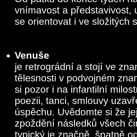
vnímavost a představivost,
se orientovat i ve složitých 
Venuše
je retrográdní a stojí ve z
tělesnosti v podvojném zna
si pozor i na infantilní milos
poezii, tanci, smlouvy uzav
úspěchu. Uvědomte si že jej
zpoždění následků všech čin
typický je značně špatně od