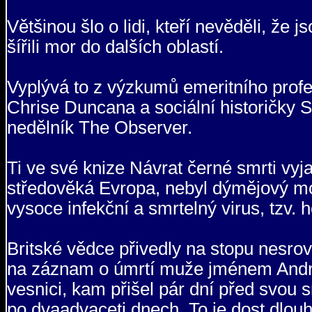
Většinou šlo o lidi, kteří nevěděli, že j
šířili mor do dalších oblastí.
Vyplývá to z výzkumů emeritního profes
Chrise Duncana a sociální historičky S
nedělník The Observer.
Ti ve své knize Návrat černé smrti vyja
středověká Evropa, nebyl dýmějový mor,
vysoce infekční a smrtelný virus, tzv.
Britské vědce přivedly na stopu nesro
na záznam o úmrtí muže jménem Andre
vesnici, kam přišel pár dní před svou s
po dvaadvaceti dnech. To je dost dlouhý 