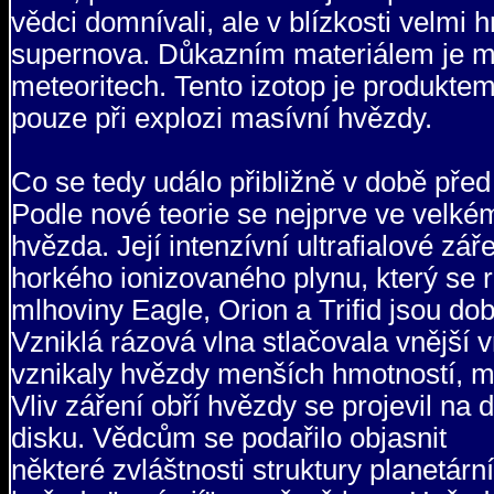
vědci domnívali, ale v blízkosti velmi
supernova. Důkazním materiálem je mj. 
meteoritech. Tento izotop je produkte
pouze při explozi masívní hvězdy.
Co se tedy událo přibližně v době před
Podle nové teorie se nejprve ve velk
hvězda. Její intenzívní ultrafialové záře
horkého ionizovaného plynu, který se r
mlhoviny Eagle, Orion a Trifid jsou do
Vzniklá rázová vlna stlačovala vnější 
vznikaly hvězdy menších hmotností, me
Vliv záření obří hvězdy se projevil na
disku. Vědcům se podařilo objasnit
některé zvláštnosti struktury planetár