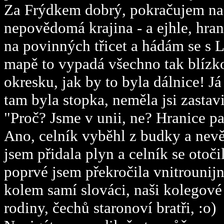
Za Frýdkem dobrý, pokračujem na 
nepovědomá krajina - a ejhle, hra
na povinných třicet a hádám se s L
mapě to vypadá všechno tak blízk
okresku, jak by to byla dálnice! J
tam byla stopka, neměla jsi zastav
"Proč? Jsme v unii, ne? Hranice pa
Ano, celník vyběhl z budky a nevě
jsem přidala plyn a celník se otoč
poprvé jsem překročila vnitrounijní
kolem samí slováci, naši kolegové 
rodiny, čechů staronoví bratři, :o)