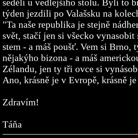
seděli u vedlejšího stolu. Byli to br
týden jezdili po Valašsku na kolec
"Ta naše republika je stejně nádhe
svět, stačí jen si všecko vynasobi
stem - a máš poušť. Vem si Brno, t
nějakýho bizona - a máš americkou
Zélandu, jen ty tři ovce si vynáso
Ano, krásně je v Evropě, krásně je 
Zdravím!
Táňa