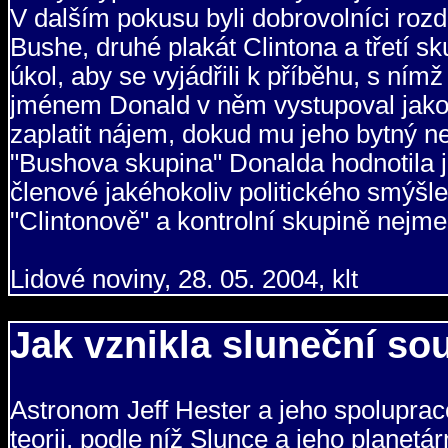
V dalším pokusu byli dobrovolníci rozdě
Bushe, druhé plakát Clintona a třetí sk
úkol, aby se vyjádřili k příběhu, s ním
jménem Donald v něm vystupoval jako 
zaplatit nájem, dokud mu jeho bytný n
"Bushova skupina" Donalda hodnotila jak
členové jakéhokoliv politického smýšlen
"Clintonově" a kontrolní skupině nejme
Lidové noviny, 28. 05. 2004, klt
Jak vznikla sluneční so
Astronom Jeff Hester a jeho spolupraco
teorii, podle níž Slunce a jeho planetá