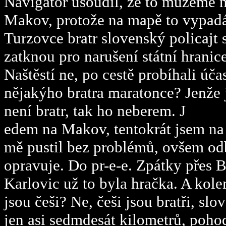
Navigátor usoudil, že to můžeme 
Makov, protože na mapě to vypadá
Turzovce bratr slovenský policajt
zatknou pro narušení státní hranice
Naštěstí ne, po cestě probíhali úč
nějakýho bratra maratonce? Jenže 
není bratr, tak ho neberem. J
edem na Makov, tentokrát jsem na h
mě pustil bez problémů, ovšem odb
opravuje. Do pr-e-e. Zpátky přes
Karlovic už to byla hračka. A kolem
jsou češi? Ne, češi jsou bratři, slo
jen asi sedmdesát kilometrů, poho