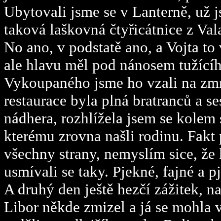
Ubytovali jsme se v Lanterně, už j
taková laškovná čtyřicátnice z Vala
No ano, v podstatě ano, a Vojta to
ale hlavu měl pod nánosem tužícího
Vykoupaného jsme ho vzali na zmrzl
restaurace byla plná bratranců a se
nádhera, rozhlížela jsem se kolem
kterému zrovna našli rodinu. Fakt
všechny strany, nemyslím sice, že 
usmívali se taky. Pjekné, fajné a pj
A druhý den ještě hezčí zážitek, n
Libor někde zmizel a já se mohla v