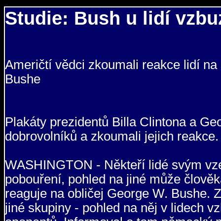
Studie: Bush u lidí vzbu
Američtí vědci zkoumali reakce lidí n
Bushe
Plakáty prezidentů Billa Clintona a G
dobrovolníků a zkoumali jejich reakce.
WASHINGTON - Někteří lidé svým vzez
pobouření, pohled na jiné může člověka
reaguje na obličej George W. Bushe. Zji
jiné skupiny - pohled na něj v lidech vz