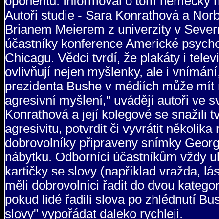
oponentů. Informoval o tom německý 
Autoři studie - Sara Konrathová a Nor
Brianem Meierem z univerzity v Severn
účastníky konference Americké psychol
Chicagu. Vědci tvrdí, že plakáty i tel
ovlivňují nejen myšlenky, ale i vnímán
prezidenta Bushe v médiích může mít n
agresivní myšlení," uvádějí autoři ve sv
Konrathová a její kolegové se snažili t
agresivitu, potvrdit či vyvrátit několi
dobrovolníky připraveny snímky George
nábytku. Odborníci účastníkům vždy u
kartičky se slovy (například vražda, lá
měli dobrovolníci řadit do dvou kategor
pokud lidé řadili slova po zhlédnutí Bu
slovy" vypořádat daleko rychleji.