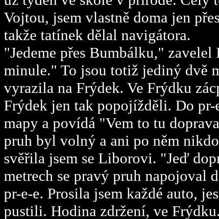
Vojtou, jsem vlastně doma jen pře
takže tatínek dělal navigátora.
"Jedeme přes Bumbálku," zavelel L
minule." To jsou totiž jediný dvě
vyrazila na Frýdek. Ve Frýdku zác
Frýdek jen tak popojížděli. Do pr-e
mapy a povídá "Vem to tu doprava.
pruh byl volný a ani po něm nikd
svěřila jsem se Liborovi. "Jeď dop
metrech se pravý pruh napojoval d
pr-e-e. Prosila jsem každé auto, je
pustili. Hodina zdržení, ve Frýdku