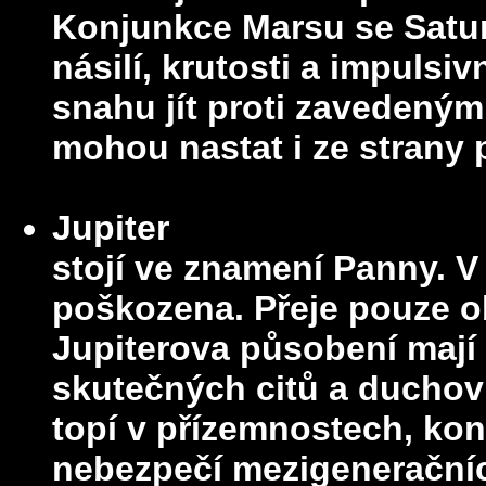
Konjunkce Marsu se Satur
násilí, krutosti a impulsi
snahu jít proti zavedený
mohou nastat i ze strany p
Jupiter
stojí ve znamení Panny. V
poškozena. Přeje pouze o
Jupiterova působení maj
skutečných citů a duchov
topí v přízemnostech, ko
nebezpečí mezigeneračních