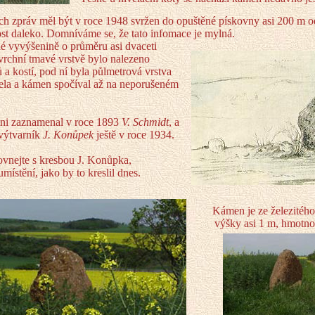
h zpráv měl být v roce 1948 svržen do opuštěné pískovny asi 200 m 
dost daleko. Domníváme se, že tato infomace je mylná.
hé vyvýšenině o průměru asi dvaceti
svrchní tmavé vrstvě bylo nalezeno
 a kostí, pod ní byla půlmetrová vrstva
ela a kámen spočíval až na neporušeném
ni zaznamenal v roce 1893
V. Schmidt
, a
výtvarník
J. Konůpek
ještě v roce 1934.
ovnejte s kresbou J. Konůpka,
 umístění, jako by to kreslil dnes.
Kámen je ze železitého
výšky asi 1 m, hmotno