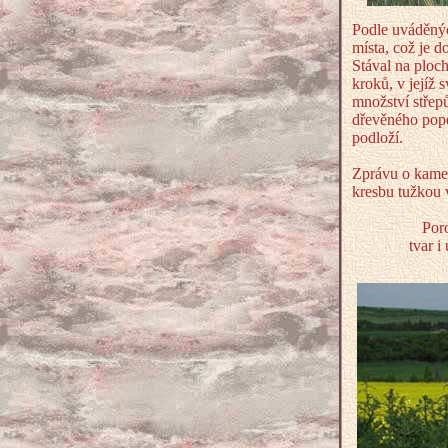
Podle uváděnýc
místa, což je 
Stával na ploc
kroků, v jejíž 
množství střepů
dřevěného pop
podloží.
Zprávu o kame
kresbu tužkou 
Por
tvar i