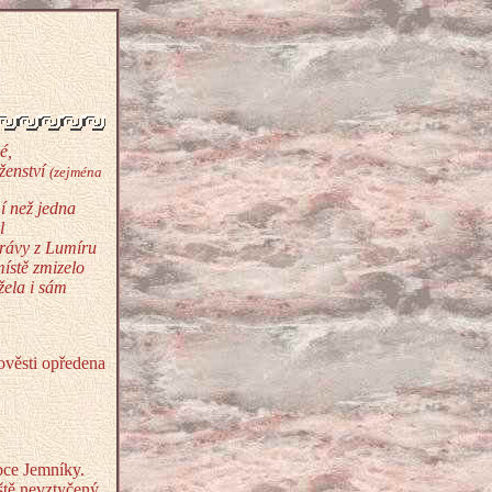
é,
ženství
(zejména
í než jedna
l
právy z Lumíru
ístě zmizelo
žela i sám
pověsti opředena
bce Jemníky.
ště nevztyčený.