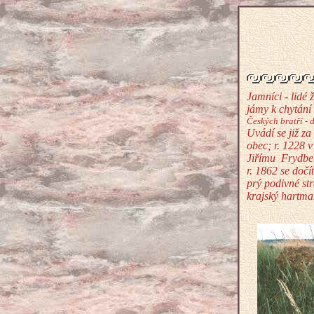
Jamníci - lidé 
jámy k chytání
Českých bratří - 
Uvádí se již za
obec; r. 1228 v
Jiřímu Frydber
r. 1862 se doč
prý podivné str
krajský hartma