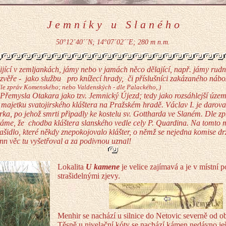
J e m n í k y u S l a n é h o
50°12´40´´N; 14°07´02´´E; 280 m n.m.
žijící v zemljankách, jámy nebo v jamách něco dělající, např. jámy rudn
 zvěře - jako službu pro knížecí hrady, či příslušníci zakázaného nábo
dle zpráv Komenského; nebo Valdenských - dle Palackého,.)
 Přemysla Otakara jako tzv. Jemnický Újezd; tedy jako rozsáhlejší územ
 majetku svatojirského kláštera na Pražském hradě. Václav I. je darova
ka, po jehož smrti připadly ke kostelu sv. Gottharda ve Slaném. Dle z
ítáme, že chodba kláštera slanského vedle cely P. Quardina. Na tomto m
ašidlo, které někdy znepokojovalo klášter, o němž se nejedna komise dr
nn věc tu vyšetřoval a za podivnou uznal!
Lokalita
U kamene
je velice zajímavá a je v místní 
strašidelnými zjevy.
Menhir se nachází u silnice do Netovic severně od o
Těsně u nivelační kóty se nachází kámen nedávno je