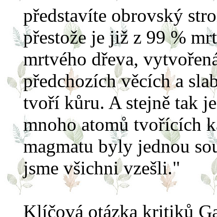
představíte obrovský str
přestože je již z 99 % mr
mrtvého dřeva, vytvořená
předchozích věcích a sla
tvoří kůru. A stejně tak 
mnoho atomů tvořících ka
magmatu byly jednou souč
jsme všichni vzešli."
Klíčová otázka kritiků Ga