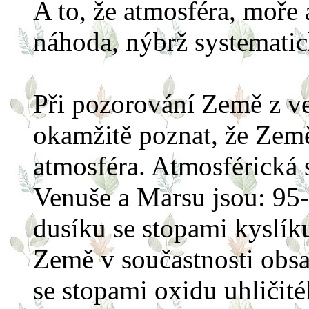
A to, že atmosféra, moře
náhoda, nýbrž systematic
Při pozorování Země z v
okamžitě poznat, že Země
atmosféra. Atmosférická s
Venuše a Marsu jsou: 95-
dusíku se stopami kyslík
Země v součastnosti obs
se stopami oxidu uhličit