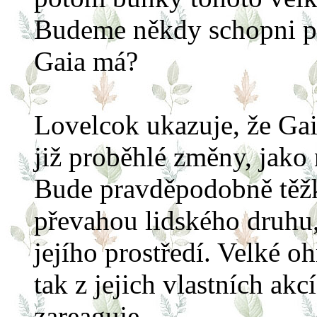
Budeme někdy schopni po
Gaia má?
Lovelcok ukazuje, že Gaia
již proběhlé změny, jako 
Bude pravděpodobně těž
převahou lidského druhu
jejího prostředí. Velké o
tak z jejich vlastních akc
zareaguje.