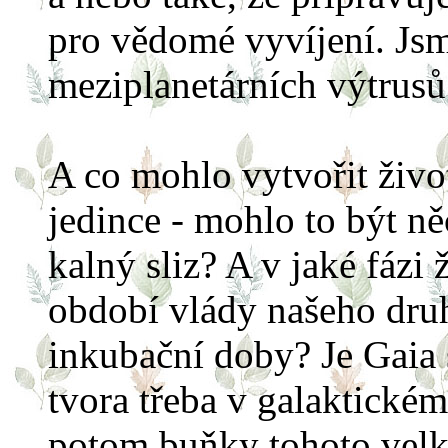
pro vědomé vyvíjení. Jsm
meziplanetárních výtrusů
A co mohlo vytvořit živo
jedince - mohlo to být n
kalný sliz? A v jaké fázi
období vlády našeho druhu
inkubační doby? Je Gaia 
tvora třeba v galaktickém 
potom buňky tohoto vel