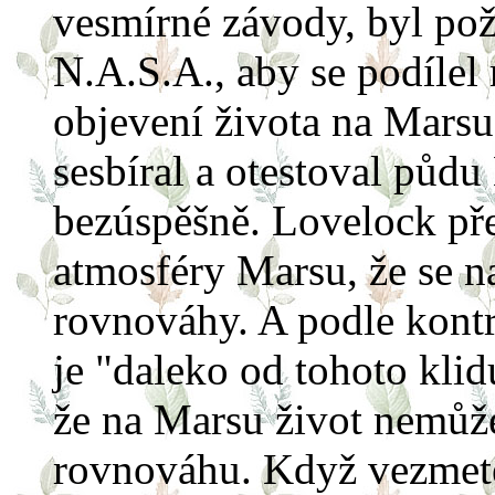
vesmírné závody, byl pož
N.A.S.A., aby se podílel
objevení života na Marsu
sesbíral a otestoval půdu
bezúspěšně. Lovelock př
atmosféry Marsu, že se 
rovnováhy. A podle kontr
je "daleko od tohoto klid
že na Marsu život nemůže 
rovnováhu. Když vezmete