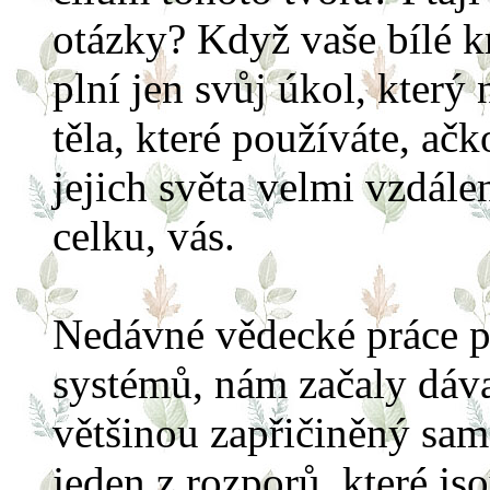
otázky? Když vaše bílé k
plní jen svůj úkol, který
těla, které používáte, ačk
jejich světa velmi vzdále
celku, vás.
Nedávné vědecké práce p
systémů, nám začaly dáva
většinou zapřičiněný sam
jeden z rozporů, které js