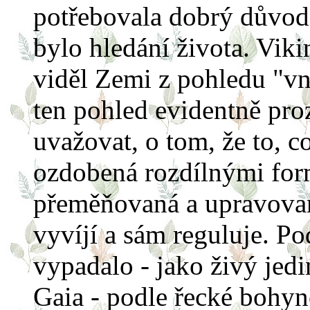
potřebovala dobrý důvod 
bylo hledání života. Viki
viděl Zemi z pohledu "vně
ten pohled evidentně proz
uvažovat, o tom, že to, co
ozdobená rozdílnými form
přeměňovaná a upravovan
vyvíjí a sám reguluje. Pod
vypadalo - jako živý jed
Gaia - podle řecké bohyně 