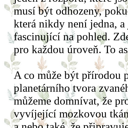
musí být odhozeny, poku
která nikdy není jedna, a
fascinující na pohled. Z
pro každou úroveň. To asi
A co může být přírodou p
planetárního tvora zvané
můžeme domnívat, že pro
vyvíjející mozkovou tkán
a nebo také, že připravu