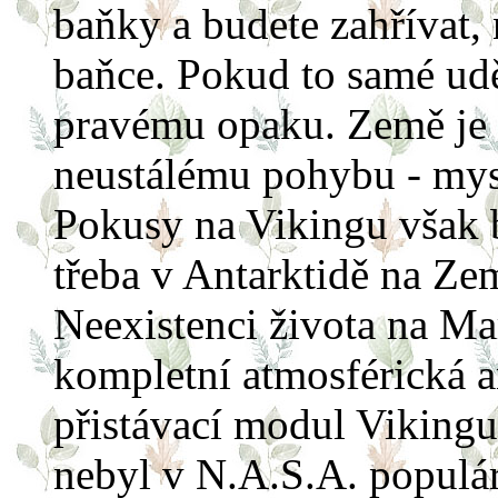
baňky a budete zahřívat,
baňce. Pokud to samé udě
pravému opaku. Země je ž
neustálému pohybu - mys
Pokusy na Vikingu však b
třeba v Antarktidě na Ze
Neexistenci života na Ma
kompletní atmosférická 
přistávací modul Viking
nebyl v N.A.S.A. populár