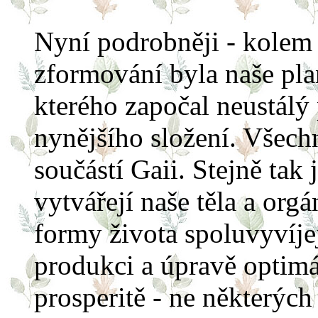
Nyní podrobněji - kolem 
zformování byla naše pla
kterého započal neustálý
nynějšího složení. Všech
součástí Gaii. Stejně tak
vytvářejí naše těla a org
formy života spoluvyvíjej
produkci a úpravě optimá
prosperitě - ne některých 