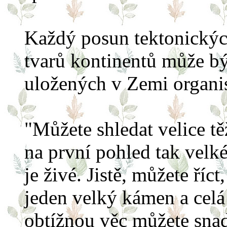
Každý posun tektonických
tvarů kontinentů může b
uložených v Zemi organi
"Můžete shledat velice t
na první pohled tak velk
je živé. Jistě, můžete říc
jeden velký kámen a celá
obtížnou věc můžete sna