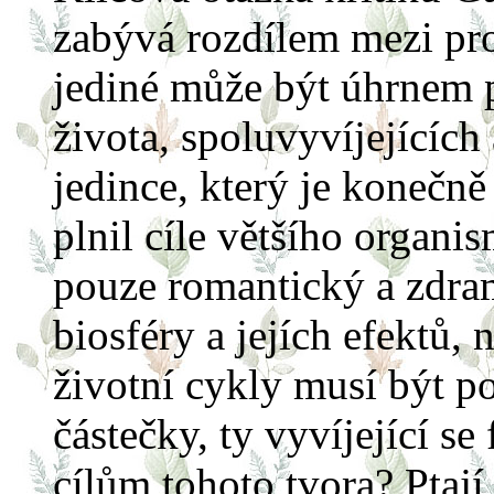
zabývá rozdílem mezi pro
jediné může být úhrnem 
života, spoluvyvíjejících 
jedince, který je konečn
plnil cíle většího organ
pouze romantický a zdra
biosféry a jejích efektů, 
životní cykly musí být po
částečky, ty vyvíjející se
cílům tohoto tvora? Ptají