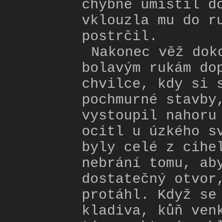
chybně umístil d
vklouzla mu do r
postrčil.
Nakonec věž dok
bolavým rukám do
chvilce, kdy si 
pochmurné stavby
vystoupil nahoru
ocitl u úzkého s
byly celé z cihe
nebrání tomu, ab
dostatečný otvor
protáhl. Když se
kladiva, kůň ven