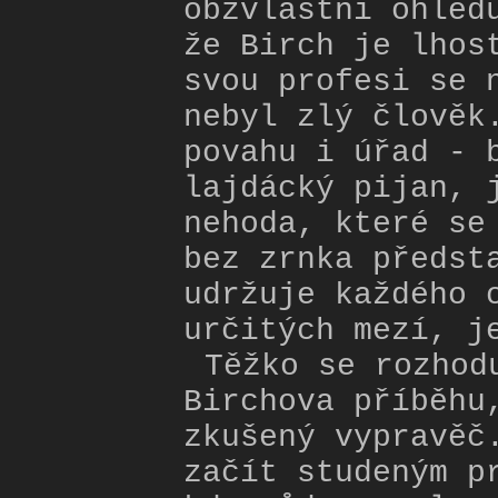
obzvláštní ohled
že Birch je lhos
svou profesi se 
nebyl zlý člověk
povahu i úřad - 
lajdácký pijan, 
nehoda, které se
bez zrnka předst
udržuje každého 
určitých mezí, j
Těžko se rozhod
Birchova příběhu
zkušený vypravěč
začít studeným p