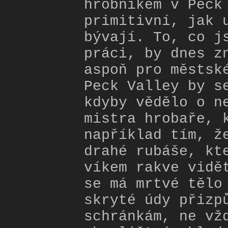
hrobníkem v Peck
primitivní, jak 
bývají. To, co j
práci, by dnes z
aspoň pro městsk
Peck Valley by s
kdyby vědělo o n
mistra hrobaře, 
například tím, ž
drahé rubáše, kt
víkem rakve vidě
se má mrtvé tělo
skryté údy přizp
schránkám, ne vž