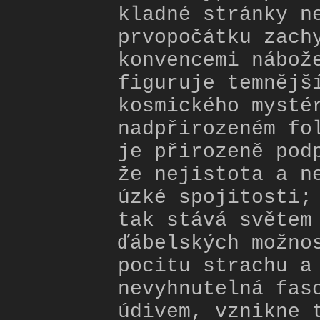
kladné stránky n
prvopočátku zach
konvencemi nábož
figuruje temnějš
kosmického mysté
nadpřirozeném fo
je přirozeně pod
že nejistota a n
úzké spojitosti;
tak stává světem
ďábelských možno
pocitu strachu a
nevyhnutelná fas
údivem, vznikne 