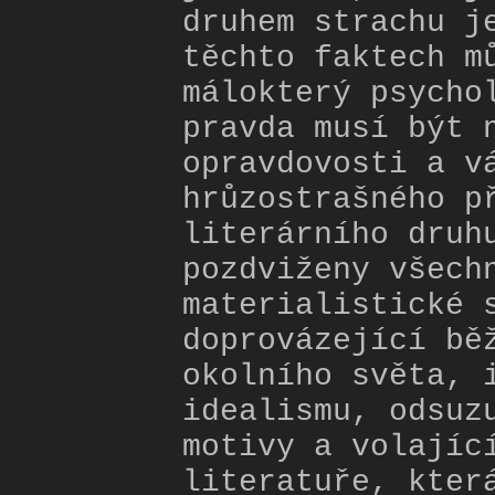
druhem strachu j
těchto faktech m
málokterý psycho
pravda musí být 
opravdovosti a v
hrůzostrašného p
literárního druh
pozdviženy všech
materialistické 
doprovázející bě
okolního světa, 
idealismu, odsuz
motivy a volajíc
literatuře, kter