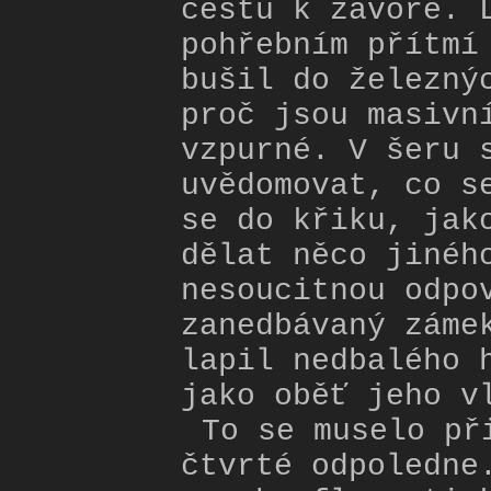
cestu k závoře. 
pohřebním přítmí
bušil do železný
proč jsou masivn
vzpurné. V šeru 
uvědomovat, co s
se do křiku, jak
dělat něco jinéh
nesoucitnou odpo
zanedbávaný záme
lapil nedbalého 
jako oběť jeho v
To se muselo př
čtvrté odpoledne