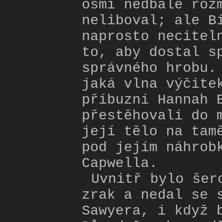
osmi nedbale roz
neliboval; ale B
naprosto necitel
to, aby dostal s
správného hrobu.
jaká vlna výčite
příbuzní Hannah 
přestěhovali do 
její tělo na tam
pod jejím náhrob
Capwella.
Uvnitř bylo šer
zrak a nedal se 
Sawyera, i když 