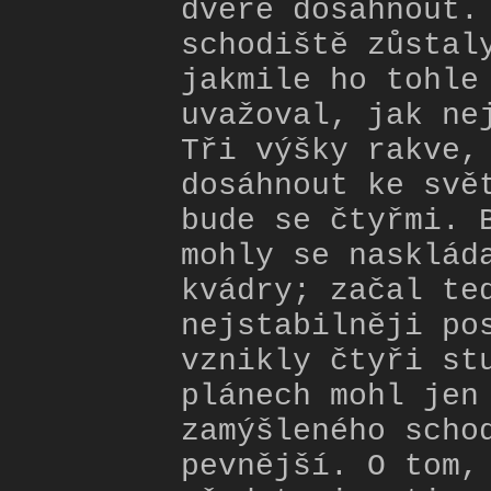
dveře dosáhnout.
schodiště zůstal
jakmile ho tohle
uvažoval, jak ne
Tři výšky rakve,
dosáhnout ke svě
bude se čtyřmi. 
mohly se nasklád
kvádry; začal te
nejstabilněji po
vznikly čtyři st
plánech mohl jen
zamýšleného scho
pevnější. O tom,