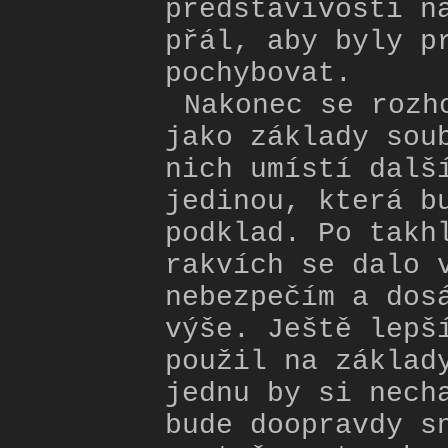
představivosti n
přál, aby byly p
pochybovat.
Nakonec se rozh
jako základy sou
nich umístí dalš
jedinou, která b
podklad. Po takh
rakvích se dalo 
nebezpečím a dos
výše. Ještě lepš
použil na základ
jednu by si nech
bude doopravdy s