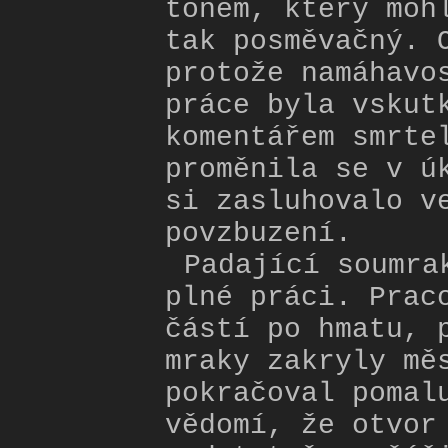
tónem, který moh
tak posměvačný. 
protože namáhavo
práce byla vskut
komentářem smrte
proměnila se v ú
si zasluhovalo v
povzbuzení.
Padající soumra
plné práci. Prac
částí po hmatu, 
mraky zakryly mě
pokračoval pomal
vědomí, že otvor