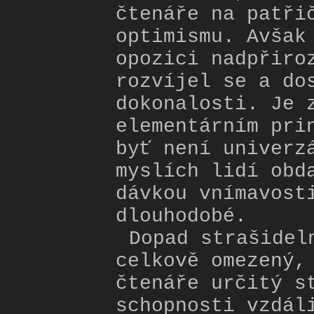
čtenáře na patři
optimismu. Avšak
opozici nadpřiro
rozvíjel se a do
dokonalosti. Je 
elementárním pri
byť není univerz
myslích lidí obd
dávkou vnímavost
dlouhodobé.
Dopad strašidel
celkově omezený,
čtenáře určitý s
schopnosti vzdál