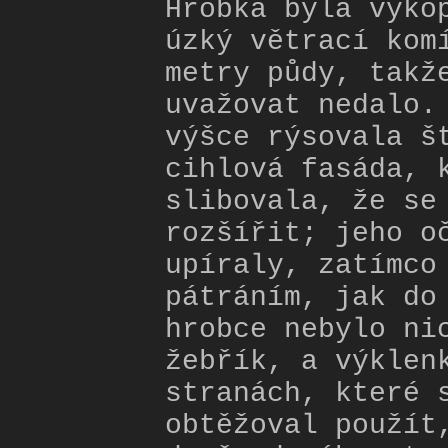
Hrobka byla vyko
úzký větrací kom
metry půdy, takž
uvažovat nedalo.
výšce rýsovala š
cihlová fasáda, 
slibovala, že se
rozšířit; jeho o
upíraly, zatímco
pátráním, jak do
hrobce nebylo ni
žebřík, a výklen
stranách, které 
obtěžoval použít