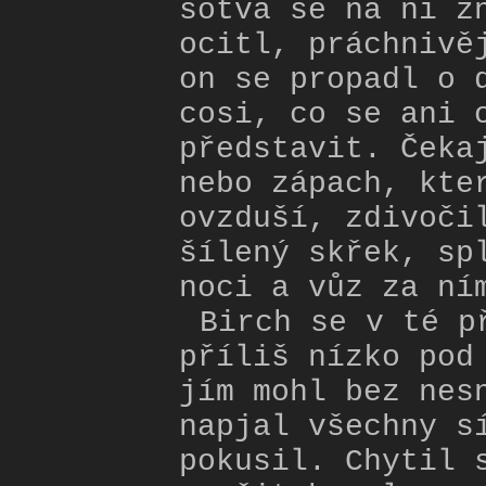
sotva se na ní z
ocitl, práchnivě
on se propadl o 
cosi, co se ani 
představit. Čeka
nebo zápach, kte
ovzduší, zdivoči
šílený skřek, sp
noci a vůz za ní
Birch se v té p
příliš nízko pod
jím mohl bez nes
napjal všechny s
pokusil. Chytil 