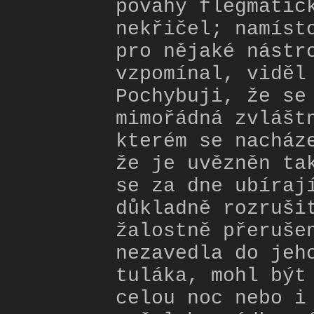
povahy flegmatic
nekřičel; namíst
pro nějaké nástr
vzpomínal, viděl
Pochybuji, že se
mimořádná zvlášt
kterém se nacház
že je uvězněn ta
se za dne ubíraj
důkladně rozruši
žalostně přeruše
nezavedla do jeh
tuláka, mohl být
celou noc nebo i