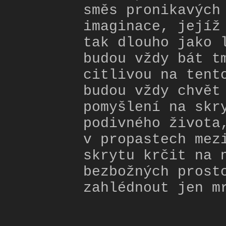
směs pronikavých
imaginace, jejíž
tak dlouho jako 
budou vždy bát t
citlivou na tent
budou vždy chvět
pomyšlení na skr
podivného života
v propastech mez
skrytu krčit na 
bezbožných prost
zahlédnout jen m