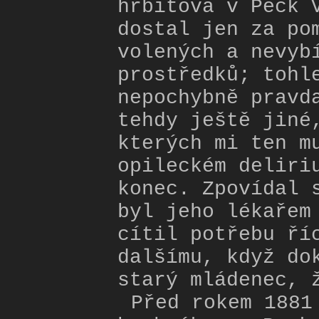
hřbitova v Peck 
dostal jen za po
volených a nevyb
prostředků; tohl
nepochybně pravd
tehdy ještě jiné
kterých mi ten m
opileckém deliri
konec. Zpovídal 
byl jeho lékařem
cítil potřebu ří
dalšímu, když do
starý mládenec, 
Před rokem 1881