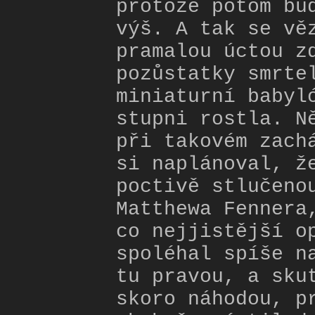
protože potom bu
výš. A tak se vě
pramalou úctou z
pozůstatky smrte
miniaturní babyl
stupni rostla. N
při takovém zach
si naplánoval, ž
poctivě stlučeno
Matthewa Fennera
co nejjistější o
spoléhal spíše n
tu pravou, a sku
skoro náhodou, p