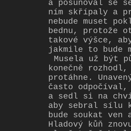
a posunoval se s
ním skřípaly a p
nebude muset pok
bednu, protože o
takové výšce, ab
jakmile to bude 
Musela už být p
konečně rozhodl,
protáhne. Unaven
často odpočíval,
a sedl si na chv
aby sebral sílu 
bude soukat ven 
Hladový kůň znov