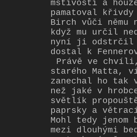
mstivosti a houž
pamatoval křivdy
Birch vůči němu 
když mu určil ne
nyní ji odstrčil
dostal k Fennero
Právě ve chvíli
starého Matta, v
zanechal ho tak 
než jaké v hrobc
světlík propoušt
paprsky a větrac
Mohl tedy jenom 
mezi dlouhými be