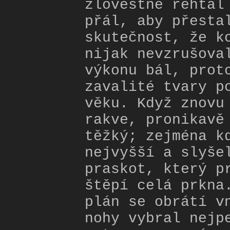
zlověstně řehtal
přál, aby přesta
skutečnost, že k
nijak nevzrušova
výkonu bál, prot
zavalité tvary p
věku. Když znovu
rakve, pronikavě
těžký; zejména k
nejvyšší a slyše
praskot, který p
štěpí celá prkna
plán se obrátí v
nohy vybral nejp