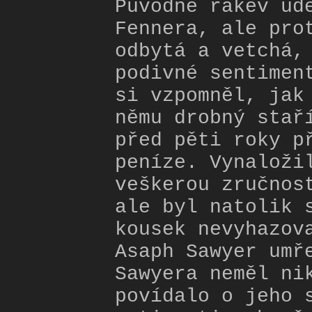
Původně rakev ud
Fennera, ale pro
odbytá a vetchá,
podivné sentimen
si vzpomněl, jak
němu drobný stař
před pěti roky p
peníze. Vynaloži
veškerou zručnos
ale byl natolik 
kousek nevyhazov
Asaph Sawyer umř
Sawyera neměl ni
povídalo o jeho 