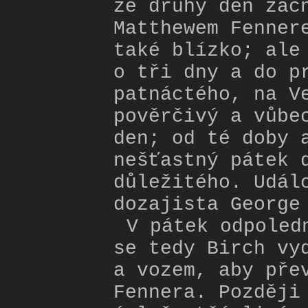
že druhý den zač
Matthewem Fenner
také blízko; ale
o tři dny a do p
patnáctého, na V
pověrčivý a vůbe
den; od té doby 
nešťastný pátek 
důležitého. Udál
dozajista George
V pátek odpoled
se tedy Birch vy
a vozem, aby pře
Fennera. Později