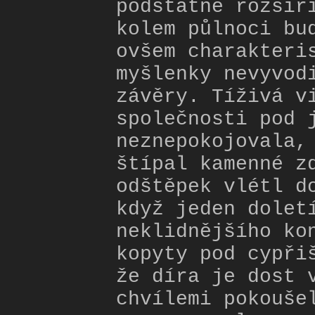
podstatně rozšíř
kolem půlnoci bu
ovšem charakteri
myšlenky nevyvod
závěry. Tíživá v
společnosti pod 
neznepokojovala,
štípal kamenné z
odštěpek vlétl d
když jeden dolet
neklidnějšího ko
kopyty pod cypři
že díra je dost 
chvílemi pokouše