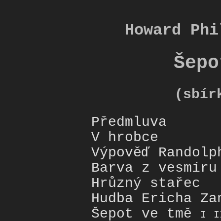
Howard Phi
Šepo
(sbír
Předmluva
V hrobce
Výpověď Randolp
Barva z vesmíru
Hrůzný stařec
Hudba Ericha Za
Šepot ve tmě
I
I