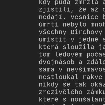
kdy půda zmrzla 
zjistili, že až 
nedají. Vesnice 
úmrtí nebylo mno
všechny Birchovy
umístit v jedné 
která sloužila j
tom ledovém poča
dvojnásob a zdál
sama v nevšímavo
nestloukal rakve
nikdy se tak oká
zrezivělého zámk
které s nonšalan