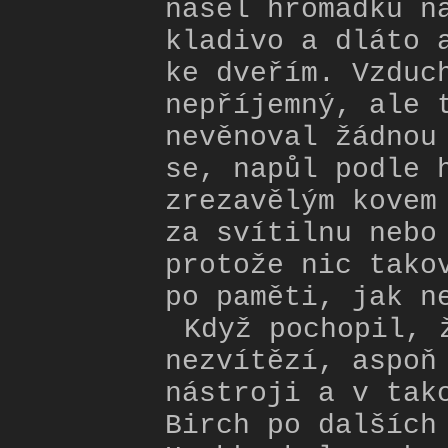
našel hromádku n
kladivo a dláto 
ke dveřím. Vzduc
nepříjemný, ale 
nevěnoval žádnou
se, napůl podle 
zrezavělým kovem
za svítilnu nebo
protože nic tako
po paměti, jak n
Když pochopil, 
nezvítězí, aspoň
nástroji a v tak
Birch po dalších