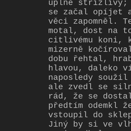
úplně střízlivý;
se začal opíjet 
věci zapomněl. T
motal, dost na t
citlivému koni, 
mizerně kočírova
dobu řehtal, hra
hlavou, daleko v
naposledy soužil
ale zvedl se sil
rád, že se dosta
předtím odemkl ž
vstoupil do skle
Jiný by si ve vl