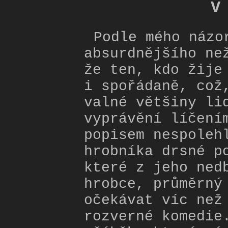
V
Podle mého názo
absurdnějšího ne
že ten, kdo žije
i spořádaně, což
valné většiny li
vyprávění líčení
popisem nespoleh
hrobníka drsné p
které z jeho ned
hrobce, průměrný
očekávat víc než
rozverné komedie