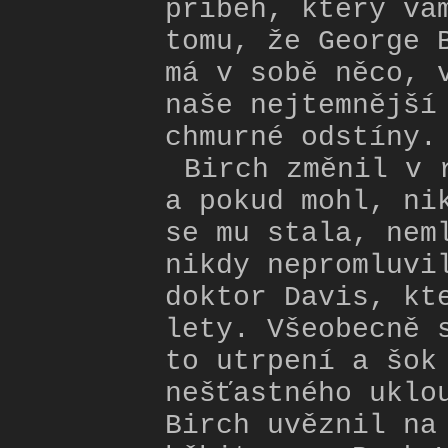
příběh, který vá
tomu, že George 
má v sobě něco, 
naše nejtemnější
chmurné odstíny.
Birch změnil v 
a pokud mohl, ni
se mu stala, nem
nikdy nepromluvi
doktor Davis, kt
lety. Všeobecně 
to utrpení a šok
nešťastného uklo
Birch uvěznil na