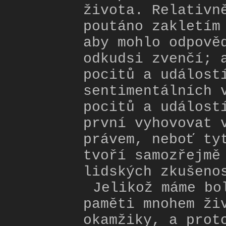
života. Relativn
poutáno zakletím
aby mohlo odpově
odkudsi zvenčí; 
pocitů a událost
sentimentálních 
pocitů a událost
první vyhovovat 
právem, neboť ty
tvoří samozřejmě
lidských zkušeno
Jelikož máme bo
paměti mnohem ži
okamžiky, a prot