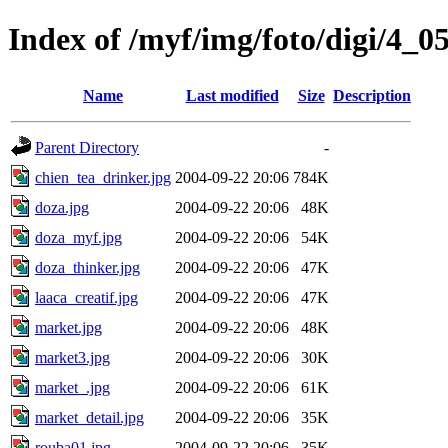
Index of /myf/img/foto/digi/4_0
Name
Last modified
Size
Description
Parent Directory
-
chien_tea_drinker.jpg
2004-09-22 20:06
784K
doza.jpg
2004-09-22 20:06
48K
doza_myf.jpg
2004-09-22 20:06
54K
doza_thinker.jpg
2004-09-22 20:06
47K
laaca_creatif.jpg
2004-09-22 20:06
47K
market.jpg
2004-09-22 20:06
48K
market3.jpg
2004-09-22 20:06
30K
market_.jpg
2004-09-22 20:06
61K
market_detail.jpg
2004-09-22 20:06
35K
rouba01.jpg
2004-09-22 20:06
35K