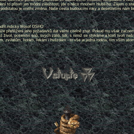
. Není to přitom jen módní záležitost, jde o něco mnohem hlubšího. Zájem o st
dstatou je vnitřní změna. Naše cesta budoucími roky a desetiletími nám bu
.
dřil indický filosof OSHO:
ůže přehlížení jeho požadavků dát velmi citelně znát. Pokud mu však začnem
ivot, poselství snů, svých zálib, lidí, s nimiž se stýkáme a kteří tvoří naši
omům, zvířatům, horám, řekám i hvězdám - to vše je jedna rodina, tím vším ato