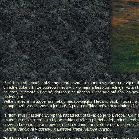
Proč tohle všechno? Jaký smysl má návrat ke starým vzorům a rozvíjení dá
chladné době cítí, že potřebují něco víc - plnější a bezprostřednější vztah
nejistoty je prostě příjemné, dotknout se něčeho klidného a stálého, co ho
podvědomí.
Velké církevní instituce nás někdy neuspokojují v hledání, osobní účast
uchopit svět v celistvosti a jednotě. A proč například právě novodruidství 
"Přitom musí každého Evropana napadnout otázka: co je to Evropa? Co máme
současné době, která jako by se utrhla od všech předchozích, přinejmenší
o svých kořenech jako o pevném bodu v dnešním světě, v němž se všechny 
Natalie Venclová v doslovu k Ellisově knize Keltové úvahou.
"Některá místa byla využívána po řadu tisíciletí. Je to důkazem, že lidé v