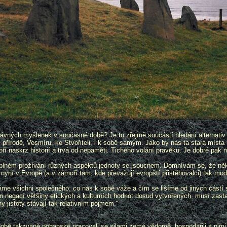
vných myšlenek v současné době? Je to zřejmě součástí hledání alternativ 
 k přírodě, Vesmíru, ke Stvořiteli, i k sobě samým. Jako by nás ta stará míst
voří naskrz historií a trvá od nepaměti. Tichého volání pravěku. Je dobré pak
i a plném prožívání různých aspektů jednoty se jsoucnem. Domnívám se, že n
je nyní v Evropě (a v zámoří tam, kde převažují evropští přistěhovalci) tak mo
 všichni společného, co nás k sobě váže a čím se lišíme od jiných částí sv
m negací většiny etických a kulturních hodnot dosud vytvořených, musí zast
jistoty stávají tak relativním pojmem."
 době takzvaně pohanské pracovali se silami země vědomě, hospodařili s nimi