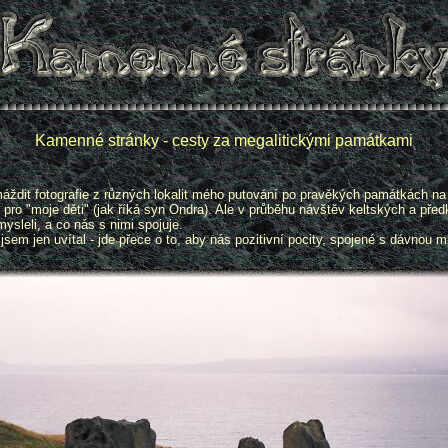
Kamenné stránky - cesty za megalitickými památkami
áždit fotografie z různých lokalit mého putování po pravěkých památkách na j
 "moje děti" (jak říká syn Ondra). Ale v průběhu návštěv keltských a předke
k mysleli, a co nás s nimi spojuje.
em jen uvítal - jde přece o to, aby nás pozitivní pocity, spojené s dávnou m