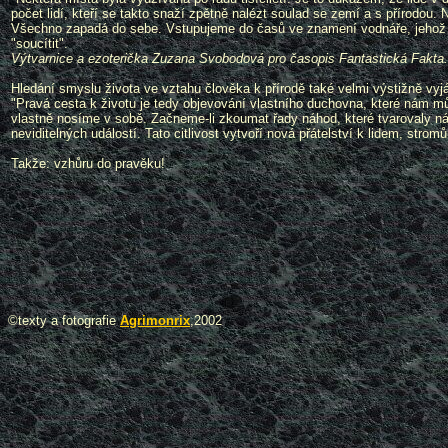
počet lidí, kteří se takto snaží zpětně nalézt soulad se zemí a s přírodou
Všechno zapadá do sebe. Vstupujeme do časů ve znamení vodnáře, jehož po
"soucítit".
Výtvarnice a ezoterička Zuzana Svobodová pro časopis Fantastická Fakta
Hledání smyslu života ve vztahu člověka k přírodě také velmi výstižně vyjá
"Pravá cesta k životu je tedy objevování vlastního duchovna, které nám m
vlastně nosíme v sobě. Začneme-li zkoumat řady náhod, které tvarovaly náš ž
neviditelných událostí. Tato citlivost vytvoří nová přátelství k lidem, str
Takže: vzhůru do pravěku!
©texty a fotografie
Agrimonrix
,2002