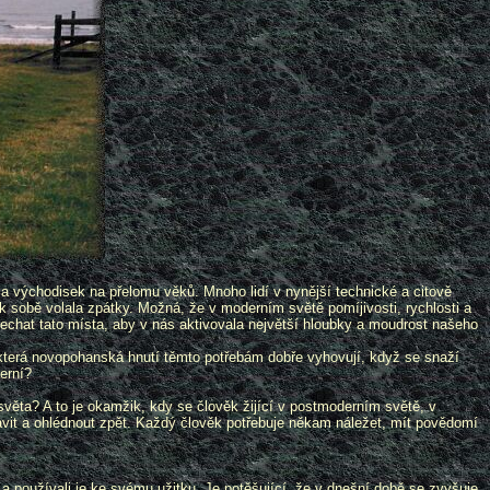
a východisek na přelomu věků. Mnoho lidí v nynější technické a citově
a k sobě volala zpátky. Možná, že v moderním světě pomíjivosti, rychlosti a
 nechat tato místa, aby v nás aktivovala největší hloubky a moudrost našeho
ěkterá novopohanská hnutí těmto potřebám dobře vyhovují, když se snaží
derní?
ěta? A to je okamžik, kdy se člověk žijící v postmoderním světě, v
avit a ohlédnout zpět. Každý člověk potřebuje někam náležet, mít povědomí
 a používali je ke svému užitku. Je potěšující, že v dnešní době se zvyšuje