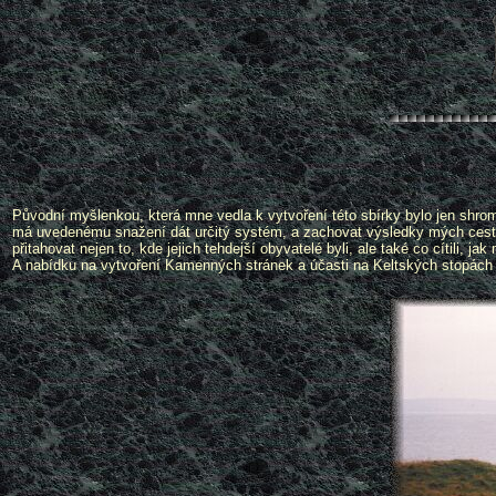
Původní myšlenkou, která mne vedla k vytvoření této sbírky bylo jen shrom
má uvedenému snažení dát určitý systém, a zachovat výsledky mých cest pro
přitahovat nejen to, kde jejich tehdejší obyvatelé byli, ale také co cítili, ja
A nabídku na vytvoření Kamenných stránek a účasti na Keltských stopách js