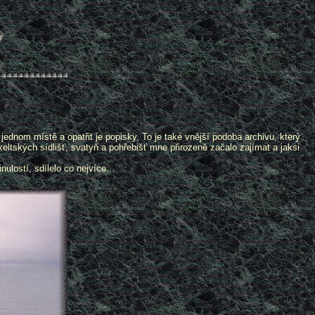
ednom místě a opatřit je popisky. To je také vnější podoba archivu, který
ltských sídlišť, svatyň a pohřebišť mne přirozeně začalo zajímat a jaksi
inulostí, sdílelo co nejvíce…