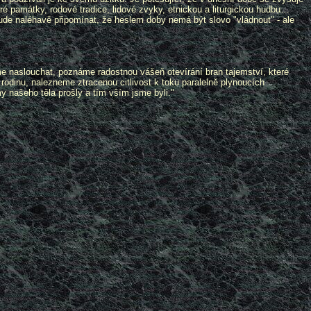
aré památky, rodové tradice, lidové zvyky, etnickou a liturgickou hudbu…
de naléhavě připomínat, že heslem doby nemá být slovo "vládnout" - ale
e naslouchat, poznáme radostnou vášeň otevírání bran tajemství, které
 rodinu, nalezneme ztracenou citlivost k toku paralelně plynoucích
my našeho těla prošly a tím vším jsme byli."