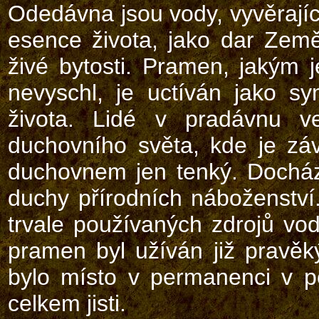
Odedávna jsou vody, vyvěrající
esence života, jako dar Země
živé bytosti. Pramen, jakým j
nevyschl, je uctíván jako s
života. Lidé v pradávnu v
duchovního světa, kde je záv
duchovnem jen tenký. Docház
duchy přírodních náboženství
trvale používaných zdrojů vody 
pramen byl užíván již pravěk
bylo místo v permanenci v p
celkem jisti.