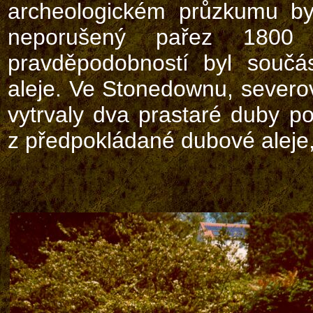
archeologickém průzkumu by
neporušený pařez 1800 
pravděpodobností byl součá
aleje. Ve Stonedownu, severo
vytrvaly dva prastaré duby 
z předpokládané dubové aleje, 