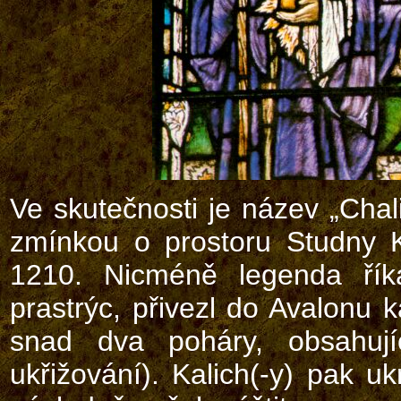
Ve skutečnosti je název „Chal
zmínkou o prostoru Studny K
1210. Nicméně legenda říká
prastrýc, přivezl do Avalonu 
snad dva poháry, obsahují
ukřižování). Kalich(-y) pak 