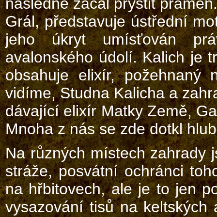
následně začal prýštit pramen
Grál, představuje ústřední mo
jeho úkryt umísťován pr
avalonského údolí. Kalich je 
obsahuje elixír, požehnaný
vidíme, Studna Kalicha a zahr
dávající elixír Matky Země, Ga
Mnoha z nás se zde dotkl hlubo
Na různých místech zahrady j
stráže, posvátní ochránci toh
na hřbitovech, ale je to jen 
vysazování tisů na keltských 