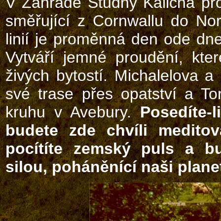
V Zahradě Studny Kalicha prot
směřující z Cornwallu do Nor
linií je proměnná den ode dne,
Vytváří jemné proudění, kter
živých bytostí. Michalelova a
své trase přes opatství a T
kruhu v Avebury.
Posedíte-
budete zde chvíli meditov
pocítíte zemský puls a bu
silou, poháněnící naši plan