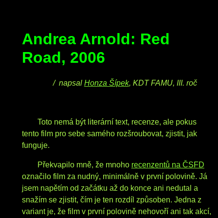
Andrea Arnold: Red
Road, 2006
/
napsal
Honza Šípek
, KDT FAMU, III. roč
Toto nemá být literární text, recenze, ale pokus
tento film pro sebe samého rozšroubovat, zjistit, jak
funguje.
Překvapilo mně, že mnoho
recenzentů na ČSFD
označilo film za nudný, minimálně v první polovině. Já
jsem napětím od začátku až do konce ani nedutal a
snažím se zjistit, čím je ten rozdíl způsoben. Jedna z
variant je, že film v první polovině nehovoří ani tak akcí,