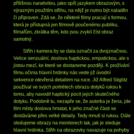
přílišnou narativitou, jako spíš jazykem obrazovým, s
výrazným použitím střihu, na nějž je nutno být naladěn
či připraven. Zdá se, že některé filmy pracují s formou,
která je přístupná jen filmově poučenému publiku,
filmařům, zkrátka těm, kdo jsou zvyklí číst obraz
samotný.
Střih i kamera by se dala označit za dvojznačnou.
Velice senzuální, doslova haptickou, empatickou, ale s
jistou mezí, ke které se dostaneme později. K prožívání
filmu očima hlavní hrdinky nás vede již úvodní
sekvence otevřená detailem na ruce. Již Alfred Stiglitz
používal ve svých portrétech obrazu dotyků rukou k
tomu, aby navodil haptický pocit jejich skutečného
dotyku. Podobně tu, nezapře se, že autorka je žena, jde
film místy doslova hmatat, k jeho značné části se
dostáváme přes velké detaily. Tedy mnutí si rukou. Dále
sledujeme obrazy na monitorech tak, jak je sleduje
hlavní hrdinka. Střih na obrazovky navazuje na pohyby