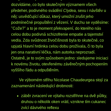
dozvídáme, co bylo skutečným významem všech
předeher, podivného svádění
Clydea,
sexu i návštěv u
něj: usvědčující důkaz, který umožní zrušit jeho
podmínečné propuštění z vězení. V duchu se vyděsíme:
"Cože?" a to je moment překvapení, do kterého nás
celou dobu podivná schizofrenie empatie a tajemství
vedla. Zda svůdnost živočišnosti byla to skutečné, co
upjatá hlavní hrdinka celou dobu prožívala, či to byla
jen ona narativní léčka, nám autorka neprozradí.
Ostatně, je to svým způsobem jedno: sledujeme iniciaci
k novému životu, otevřenému závěrečným pochopením
vyššího řádu a odpuštěním.
Ve výborném střihu Nicolase Chaudeurgea stojí za
zaznamenání následující drobnosti:
záběr zvracení ve výtahu rozstřihne na dvě půlky,
druhou o několik oken vrátí, vznikne tím cukanec
zvící dávivého reflexu