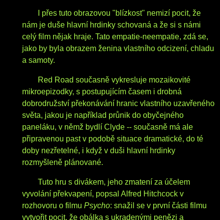
I přes tuto obrazovou "blízkost" nemizí pocit, že
nám je duše hlavní hrdinky schovaná a že si s námi
celý film nějak hraje. Tato empatie-neempatie, zdá se,
jako by byla obrazem ženina vlastního odcizení, chladu
a samoty.
Red Road současně vykresluje mozaikovité
mikroepizodky, s postupujícím časem i drobná
dobrodružství překonávání hranic vlastního uzavřeného
světa, jakou je například průnik do obyčejného
paneláku, v němž bydlí Clyde -- současně má ale
připravenou past v podobě situace dramatické, do té
doby nezřetelné, i když v duši hlavní hrdinky
rozmyšleně plánované.
Tuto hru s divákem, jeho zmatení za účelem
vyvolání překvapení, popsal Alfred Hitchcock v
rozhovoru o filmu
Psycho
: snažil se v první části filmu
vytvořit pocit, že obálka s ukradenými penězi a