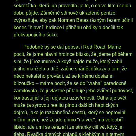
sekretářka, která lup provedla, je to, o co ve filmu celou
dobu půjde. Záměrně střihově ukradené peníze
zvýrazňuje, aby pak Norman Bates rázným řezem učinil
konec "hlavní" hrdince i příběhu obálky a docílil tak
překvapujícího šoku.
Podobně by se dal popsat i Red Road. Máme
pocit, že jsme hlavní hrdince blízko, že jdeme příběhem
s ní, že jí rozumíme. A když najde muže, který zabil
jejího manžela a dítě, začne shánět důkazy o tom, že
něco nekalého provádí, až se k němu dostane
blizoučko -- máme pocit, že se do "vraha" paradoxně
zamilovala, že ji vlastně přitahuje jeho zvířecí pudovost,
kontrastující s její upjatou uzavřeností. Odhaluje svět
muže (a syrovou realitu plnou dalších haptických
dojmů, jako je rozbahněná cesta), který se neprovinil
ničím jiným, než že jde přímo "na věc", má veleobří
libido, ale umí se
ukázat
i ze stránky citlivé, když je
třeba. Rvačka drsných chlapů s křehkým a niterným