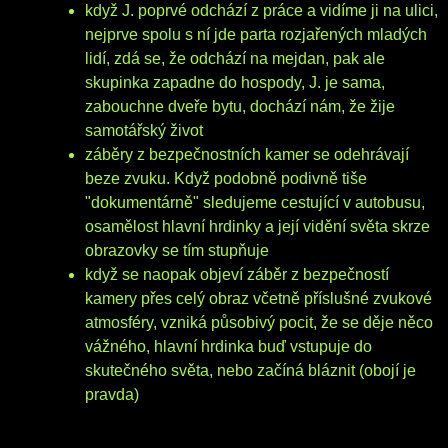
když J. poprvé odchází z práce a vidíme ji na ulici,
nejprve spolu s ní jde parta rozjařených mladých
lidí, zdá se, že odchází na mejdan, pak ale
skupinka zapadne do hospody, J. je sama,
zabouchne dveře bytu, dochází nám, že žije
samotářský život
záběry z bezpečnostních kamer se odehrávají
beze zvuku. Když podobně podivně tiše
"dokumentárně" sledujeme cestující v autobusu,
osamělost hlavní hrdinky a její vidění světa skrze
obrazovky se tím stupňuje
když se naopak objeví záběr z bezpečností
kamery přes celý obraz včetně příslušné zvukové
atmosféry, vzniká působivý pocit, že se děje něco
vážného, hlavní hrdinka buď vstupuje do
skutečného světa, nebo začíná bláznit (obojí je
pravda)