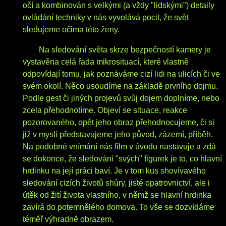
očí a kombinován s velkými (a vždy "lidskými") detaily
ovládání techniky v nás vyvolává pocit, že svět
sledujeme očima této ženy.
Na sledování světa skrze bezpečností kamery je
vystavěna celá řada mikrosituací, které vlastně
odpovídají tomu, jak poznáváme cizí lidi na ulicích či ve
svém okolí. Něco usoudíme na základě prvního dojmu.
Podle gest či jiných projevů svůj dojem doplníme, nebo
zcela přehodnotíme. Objeví se situace, reakce
pozorovaného, opět jeho obraz přehodnocujeme, či si
již v mysli představujeme jeho původ, zázemí, příběh.
Na podobné vnímání nás film v úvodu nastavuje a zdá
se dokonce, že sledování "svých" figurek je to, co hlavní
hrdinku na její práci baví. Je v tom kus shovívavého
sledování cizích životů shůry, jisté opatrovnictví, ale i
útěk od žití života vlastního, v němž se hlavní hrdinka
zavírá do potemnělého domova. To vše se dozvídáme
téměř výhradně obrazem.