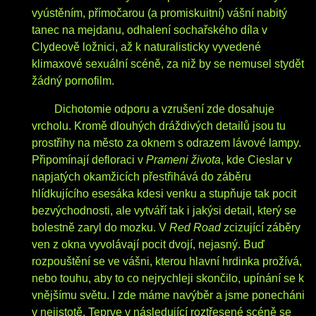
vyústěním, přímočarou (a promiskuitní) vášní nabitý
tanec na mejdanu, odhalení sochařského díla v
Clydeově ložnici, až k naturalisticky vyvedené
klimaxové sexuální scéně, za niž by se nemusel stydět
žádný pornofilm.
Dichotomie odporu a vzrušení zde dosahuje
vrcholu. Kromě dlouhých dráždivých detailů jsou tu
prostřihy na město za oknem s odrazem lávové lampy.
Připomínají defloraci v
Prameni života
, kde Cieslar v
napjatých okamžicích přestřihává do záběru
hlídkujícího esesáka kdesi venku a stupňuje tak pocit
bezvýchodnosti, ale vytváří tak i jakýsi detail, který se
bolestně zaryl do mozku. V
Red Road
zcizující záběry
ven z okna vyvolávají pocit dvojí, nejasný. Buď
rozpouštění se ve vášni, kterou hlavní hrdinka prožívá,
nebo touhu, aby to co nejrychleji skončilo, upínání se k
vnějšímu světu. I zde máme navýběr a jsme ponecháni
v nejistotě. Teprve v následující roztřesené scéně se