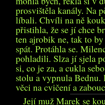
mohla bych, řekla si v d
prosvištěla kanály. Na p
líbali. Chvíli na ně kouk
přistihla, že se jí chce 
ten ajrobik ne, tak to by
spát. Protáhla se. Milen
pohladili. Slza jí sjela 
si, co je za, a cukla sebo
stolu a vypnula Bednu. 
věci na cvičení a zabouc
Její muž Marek se kou