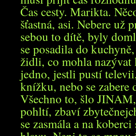
Čas cesty. Marikta. Něco 
šťastná, asi. Nebere už p
sebou to dítě, byly do
se posadila do kuchyně,
židli, co mohla nazývat
jedno, jestli pustí televi
knížku, nebo se zabere 
Všechno to, šlo JINAM, 
pohltí, zbaví zbytečnej
se zasmála a na koberci 