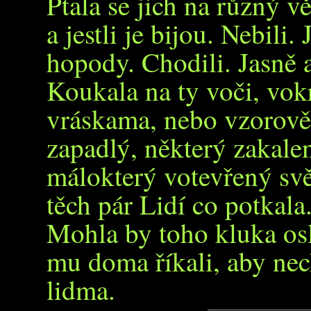
Ptala se jich na různý vě
a jestli je bijou. Nebili.
hopody. Chodili. Jasně a
Koukala na ty voči, vo
vráskama, nebo vzorově
zapadlý, některý zakale
málokterý votevřený svě
těch pár Lidí co potkala
Mohla by toho kluka oslo
mu doma říkali, aby nec
lidma.