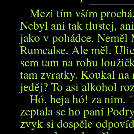
Mezi tím vším procház
Nebyl ani tak tlustej, an
jako v pohádce. Neměl
Rumcalse. Ale měl. Ulic
sem tam na rohu loužičk
tam zvratky. Koukal na n
jeděj? To asi alkohol roz
Hó, heja hó! za nim. 
zeptala se ho paní Podr
zvyk si dospěle odpovída