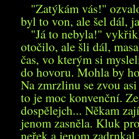
"Zatýkám vás!" ozvalo
byl to von, ale šel dál, j
"Já to nebyla!" vykřikl
otočilo, ale šli dál, mas
čas, vo kterým si mysleli
do hovoru. Mohla by ho
Na zmrzlinu se zvou asi 
to je moc konvenční. Ze
dospělejch... Někam zajít
jenom zasněla. Kluk pro
neřek a jenom zadrnkal 