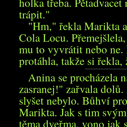
holka třeba. Pětadvacet
trápit."
"Hm," řekla Marikta a
Cola Locu. Přemejšlela, 
mu to vyvrátit nebo ne.
protáhla, takže si řekla, 
Anina se procházela n
zasranej!" zařvala dolů.
slyšet nebylo. Bůhví pro
Marikta. Jak s tim svým
těma dveřma, vono jak st