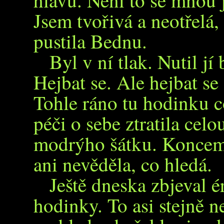
hlavu. Neni to se mnou j
Jsem tvořivá a neotřelá,
pustila Bednu.
Byl v ní tlak. Nutil jí 
Hejbat se. Ale hejbat se
Tohle ráno tu hodinku c
péči o sebe ztratila cel
modrýho šátku. Koncem
ani nevěděla, co hledá.
Ještě dneska zbjeval é
hodinky. To asi stejně ne