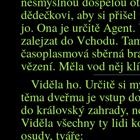
nesmyslnou dospělou ot
dědečkovi, aby si přišel
jo. Ona je určitě Agent.
zalejzat do Vchodu. Ta
časoplasmová sběrná br
vězení. Měla vod něj klí
Viděla ho. Určitě si m
těma dveřma je vstup d
do královský zahrady, n
Viděla všechny ty lidi k
osudy, tváře: