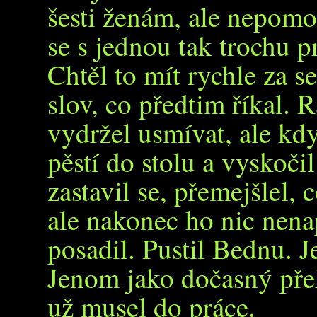
šesti ženám, ale nepomo
se s jednou tak trochu 
Chtěl to mít rychle za se
slov, co předtim říkal. R
vydržel usmívat, ale kdy
pěstí do stolu a vyskočil
zastavil se, přemejšlel, 
ale nakonec ho nic nenap
posadil. Pustil Bednu. J
Jenom jako dočasný přek
už musel do práce.