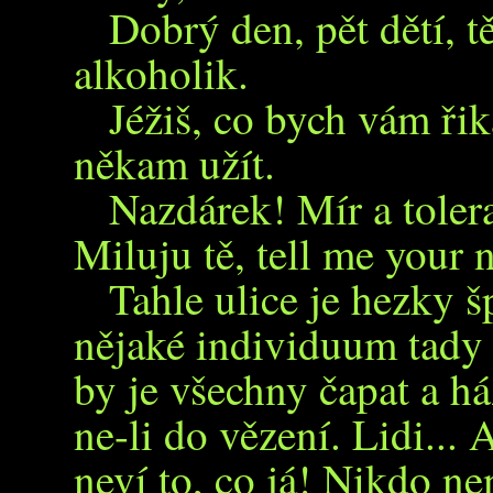
Dobrý den, pět dětí, t
alkoholik.
Jéžiš, co bych vám řika
někam užít.
Nazdárek! Mír a tolera
Miluju tě, tell me your 
Tahle ulice je hezky š
nějaké individuum tady 
by je všechny čapat a h
ne-li do vězení. Lidi... 
neví to, co já! Nikdo ne