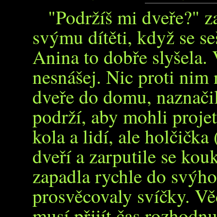
"Podržíš mi dveře?" z
svýmu dítěti, když se seš
Anina to dobře slyšela. V
nesnášej. Nic proti nim
dveře do domu, naznačil
podrží, aby mohli proje
kola a lidí, ale holčička 
dveří a zarputile se kou
zapadla rychle do svýho
prosvěcovaly svíčky. Vě
musí přijít čas rozhodnu