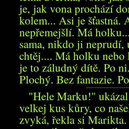
je, jak vona prochází 
kolem... Asi je šťastná.
nepřemejšlí. Má holku...
sama, nikdo ji neprudí, 
chtěj.... Má holku neb
je to záludný dítě. Po ni
Plochý. Bez fantazie. Po
"Hele Marku!" ukázal
velkej kus kůry, co naše
zvyká, řekla si Marikta. 