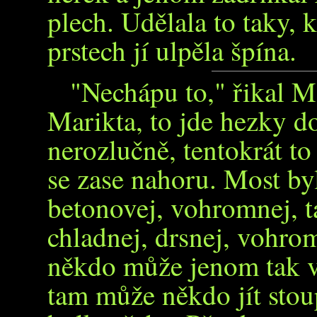
plech. Udělala to taky, 
prstech jí ulpěla špína.
"Nechápu to," řikal 
Marikta, to jde hezky 
nerozlučně, tentokrát to
se zase nahoru. Most by
betonovej, vohromnej, t
chladnej, drsnej, vohrom
někdo může jenom tak vz
tam může někdo jít sto