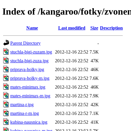
Index of /kangaroo/fotky/zvonen
Name
Last modified
Size
Description
Parent Directory
-
stuchla-bigi-zuzam.jpg
2012-12-16 22:52
7.5K
stuchla-bigi-zuza.jpg
2012-12-16 22:52
47K
priprava-holky.jpg
2012-12-16 22:52
46K
priprava-holky-m.jpg
2012-12-16 22:52
7.6K
mates-minimax.jpg
2012-12-16 22:52
46K
mates-minimax-m.jpg
2012-12-16 22:52
7.9K
martina-r.jpg
2012-12-16 22:52
42K
martina-r-m.jpg
2012-12-16 22:52
7.1K
kubina-nausnica.jpg
2012-12-16 22:52
41K
kubina-nausnica-m.jpg
2012-12-16 22:52
5.7K