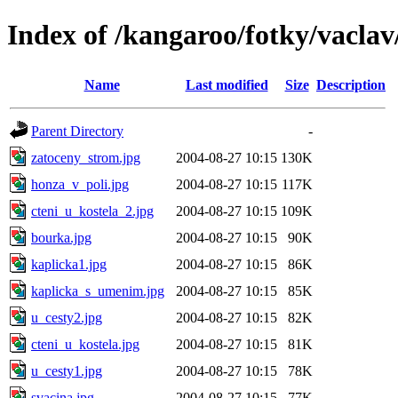
Index of /kangaroo/fotky/vacla
Name
Last modified
Size
Description
Parent Directory
-
zatoceny_strom.jpg
2004-08-27 10:15
130K
honza_v_poli.jpg
2004-08-27 10:15
117K
cteni_u_kostela_2.jpg
2004-08-27 10:15
109K
bourka.jpg
2004-08-27 10:15
90K
kaplicka1.jpg
2004-08-27 10:15
86K
kaplicka_s_umenim.jpg
2004-08-27 10:15
85K
u_cesty2.jpg
2004-08-27 10:15
82K
cteni_u_kostela.jpg
2004-08-27 10:15
81K
u_cesty1.jpg
2004-08-27 10:15
78K
svacina.jpg
2004-08-27 10:15
77K