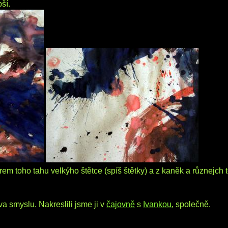
ší.
rem toho tahu velkýho štětce (spíš štětky) a z kaněk a různejch 
a smyslu. Nakreslili jsme ji v
čajovně
s
Ivankou
, společně.