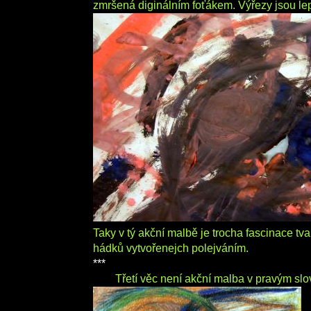
zmršená diginálním foťákem. Výřezy jsou lep
Taky v tý akční malbě je trocha fascinace tva
hádků vytvořenejch polejváním.
***
Třetí věc není akční malba v pravým slov