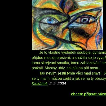
Je to vlastně výsledek souboje, dynamic
přijdou moc depresivní, a snažila se je vyva
tomu skrejvání smutku, tomu zahlazování nega
potkali. Mastný uhly, asi půl na půl metru.
Tak nevím, jestli tyhle věci mají smysl. 
se ty malíři můžou cejtit a jak se na ty obraz
Klokánek
, 2. 5. 2004
chcete připsat náz