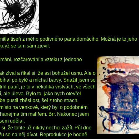
promítla tíseň z mého podivného pana domácího. Možná je to jeho
ž když se tam sám zjevil.
amání, rozčarování a vzteku z jednoho
k zíval a řikal si, že asi bohužel usnu. Ale o
bíhal po bytě a míchal barvy. Snažil jsem se
rhl papír, je to v několika vrstvách, ve všech
 ale úleva. Bylo to, jako bych otevřel
e pustil zběsilost, šel z toho strach.
é místo na venkově, který byl o podobném
áchanejma tim malířem. Brr. Nakonec jsem
jsem udělal.
l si, že tohle už nikdy nechci zažít. Půl dne
ůžu se na něj dívat. Reprodukce je hodně