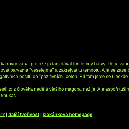
ká rovnováha, protože já tam dával furt temný barvy, který Ivan
žovat barvama "veselejma" a zakrejvat tu temnotu. A já se zase 
tivních pocitů do "pozitivních" poloh. Při tom jsme se i leckde
Jestli to z člověka nedělá většího magora, než je. Ale aspoň tušim
y koukat.
or?
|
další tvořivost
|
klokánkova homepage