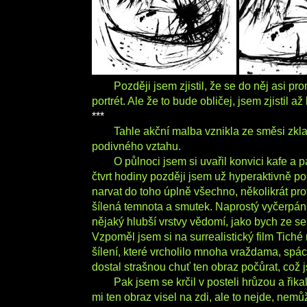
Později jsem zjistil, že se do něj asi 
portrét. Ale že to bude obličej, jsem zjistil a
***
Tahle akční malba vznikla ze směsi zkl
podivného vztahu.
O půlnoci jsem si uvařil konvici kafe a pa
čtvrt hodiny později jsem už hyperaktivně po
narvat do toho úplně všechno, několikrát prot
šílená temnota a smutek. Naprostý vyčerpání,
nějaký hlubší vrstvy vědomí, jako bych ze seb
Vzpoměl jsem si na surrealistický film Tich
šílení, které vrcholilo mnoha vraždama, sp
dostal strašnou chuť ten obraz počůrat, což 
Pak jsem se krčil v posteli hrůzou a řika
mi ten obraz visel na zdi, ale to nejde, nem