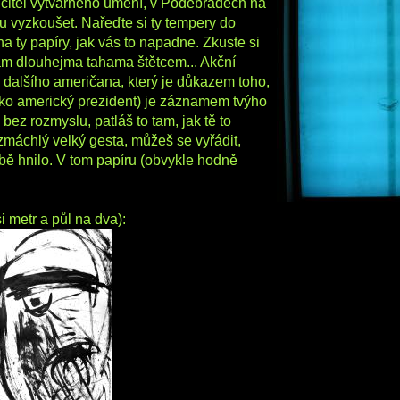
čitel výtvarného umění, v Poděbradech na
bu vyzkoušet. Nařeďte si ty tempery do
a ty papíry, jak vás to napadne. Zkuste si
 tam dlouhejma tahama štětcem... Akční
 dalšího američana, který je důkazem toho,
jako americký prezident) je záznamem tvýho
bez rozmyslu, patláš to tam, jak tě to
zmáchlý velký gesta, můžeš se vyřádit,
obě hnilo. V tom papíru (obvykle hodně
si metr a půl na dva):