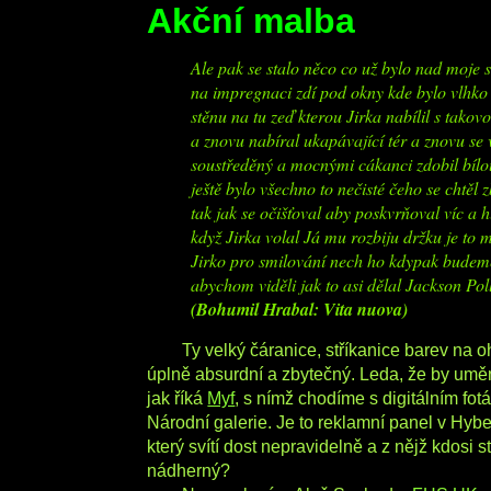
Akční malba
Ale pak se stalo něco co už bylo nad moje sí
na impregnaci zdí pod okny kde bylo vlhko o
stěnu na tu zeď kterou Jirka nabílil s tako
a znovu nabíral ukapávající tér a znovu se v
soustředěný a mocnými cákanci zdobil bílo
ještě bylo všechno to nečisté čeho se chtěl 
tak jak se očišťoval aby poskvrňoval víc a 
když Jirka volal Já mu rozbiju držku je to 
Jirko pro smilování nech ho kdypak budeme
abychom viděli jak to asi dělal Jackson Po
(Bohumil Hrabal: Vita nuova)
Ty velký čáranice, stříkanice barev na o
úplně absurdní a zbytečný. Leda, že by uměn
jak říká
Myf
, s nímž chodíme s digitálním fot
Národní galerie. Je to reklamní panel v Hybe
který svítí dost nepravidelně a z nějž kdosi s
nádherný?