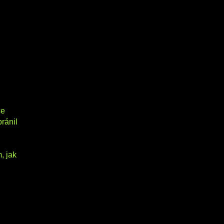
ce
bránil
, jak