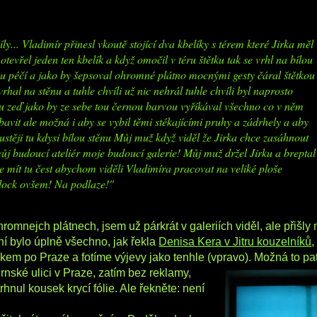
ly... Vladimír přinesl vkoutě stojící dva kbelíky s térem které Jirka měl
tevřel jeden ten kbelík a když omočil v téru štětku tak se vrhl na bílou
vou péčí a jako by šepsoval ohromné plátno mocnými gesty čáral štětkou
rhal na stěnu a tuhle chvíli už nic nehrál tuhle chvíli byl naprosto
u zeď jako by ze sebe tou černou barvou vyříkával všechno co v něm
zbavit ale možná i aby se vybil těmi stékajícími pruhy a zádrhely a aby
hustěji tu kdysi bílou stěnu Můj muž když viděl že Jirka chce zasáhnout
můj budoucí ateliér moje budoucí galerie! Můj muž držel Jirku a breptal
 mít tu čest abychom viděli Vladimíra pracovat na veliké ploše
llock ovšem! Na podlaze!"
hromnejch plátnech, jsem už párkrát v galeriích viděl, ale přišly 
í bylo úplně všechno, jak řekla
Denisa Kera v Jitru kouzelníků
,
ákem po Praze a fotíme výjevy jako tenhle (vpravo).
Možná to pat
rnské ulici v Praze, zatím bez reklamy,
trhnul kousek krycí fólie. Ale řekněte: není