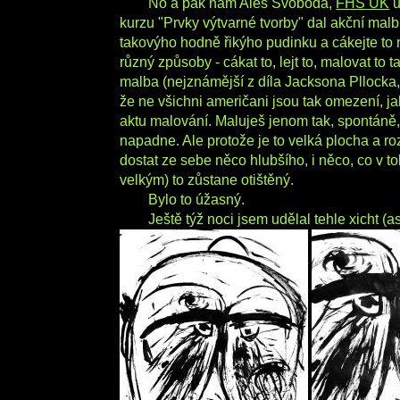
No a pak nám Aleš Svoboda,
FHS UK
u
kurzu "Prvky výtvarné tvorby" dal akční mal
takovýho hodně řikýho pudinku a cákejte to n
různý způsoby - cákat to, lejt to, malovat to
malba (nejznámější z díla Jacksona Pllocka,
že ne všichni američani jsou tak omezení, 
aktu malování. Maluješ jenom tak, spontáně, 
napadne. Ale protože je to velká plocha a ro
dostat ze sebe něco hlubšího, i něco, co v t
velkým) to zůstane otištěný.
Bylo to úžasný.
Ještě týž noci jsem udělal tehle xicht (a