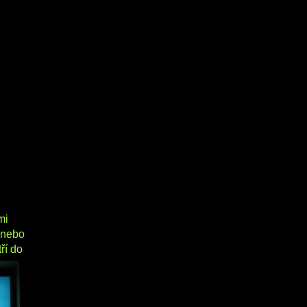
mi
 nebo
ří do