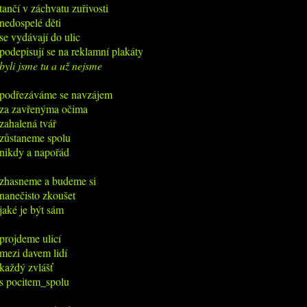
tančí v záchvatu zuřivosti

nedospelé děti

se vydávají do ulic

byli jsme tu a už nejsme
podřezáváme se navzájem

za zavřenýma očima

zahalená tvář

zůstaneme spolu

nikdy a napořád

zhasneme a budeme si

nanečisto zkoušet

jaké je být sám

projdeme ulicí

mezi davem lidí

každý zvlášť

s pocitem_spolu
