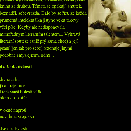
knihu za druhou. Témata se opakují: smutek,
beznaděj, sebevražda. Dalo by se říct, že každá
průměrná intelektuálka jistýho věku takový
věci píše. Kdyby ale nedisponovala
mimořádným literárním talentem... Vyhrává
literární soutěže (aniž prý sama chce) a její
psaní (jen tak pro sebe) rezonuje jinými
podobně smýšlejícími lidmi...
dveře do úzkosti
divnoláska

já a moje ruce

které snáší bolesti zítřka

okno do_kořán

v okně naproti

nevidíme svoje oči

dvě cizí bytosti
