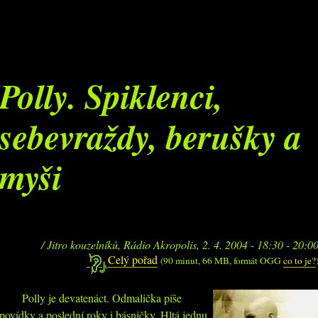
Polly. Spiklenci,
sebevraždy, berušky a
myši
/ Jitro kouzelníků, Rádio Akropolis, 2. 4. 2004 - 18:30 - 20:0
Celý pořad
(90 minut, 66 MB, formát OGG
co to je?
Polly je devatenáct. Odmalička píše
povídky a poslední roky i básničky. Hltá jednu