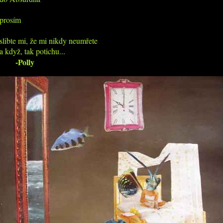
prosím

slibte mi, že mi nikdy neumřete

a když, tak potichu...
-Polly