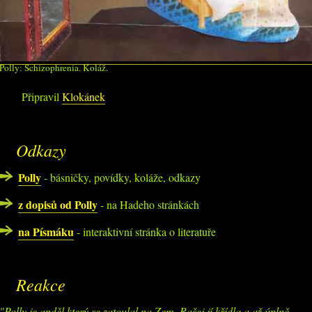
Polly: Schizophrenia. Koláž.
Připravil
Klokánek
Odkazy
Polly
- básničky, povídky, koláže, odkazy
z dopisů od Polly
- na Hadeho stránkách
na Písmáku
- interaktivní stránka o literatuře
Reakce
Polly je anděl který se zatoulal na Zem. Rašej jí křídla a až úplně