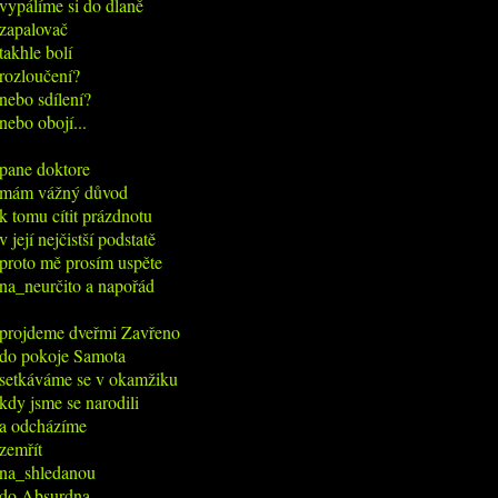
vypálíme si do dlaně

zapalovač

takhle bolí

rozloučení?

nebo sdílení?

nebo obojí...

pane doktore

mám vážný důvod

k tomu cítit prázdnotu

v její nejčistší podstatě

proto mě prosím uspěte

na_neurčito a napořád

projdeme dveřmi Zavřeno

do pokoje Samota

setkáváme se v okamžiku

kdy jsme se narodili

a odcházíme

zemřít

na_shledanou

do Absurdna
