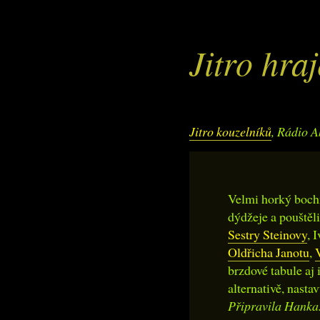
Jitro hra
Jitro kouzelníků
, Rádio A
Velmi horký bochn
dýdžeje a pouštěl
Sestry Steinovy
, 
Oldřicha Janotu
,
brzdové tabule aj 
alternativě, nasta
Připravila Hanka