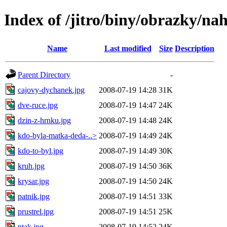
Index of /jitro/biny/obrazky/na
Name
Last modified
Size
Description
Parent Directory
-
cajovy-dychanek.jpg
2008-07-19 14:28
31K
dve-ruce.jpg
2008-07-19 14:47
24K
dzin-z-hrnku.jpg
2008-07-19 14:48
24K
kdo-byla-matka-deda-..>
2008-07-19 14:49
24K
kdo-to-byl.jpg
2008-07-19 14:49
30K
kruh.jpg
2008-07-19 14:50
36K
krysar.jpg
2008-07-19 14:50
24K
patnik.jpg
2008-07-19 14:51
33K
prustrel.jpg
2008-07-19 14:51
25K
ptak.jpg
2008-07-19 14:52
24K