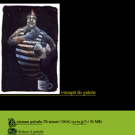
vstoupit do galerie
záznam pořadu
(76 minut / OGG (
co to je?
) / 51 MB)
diskuse k pořadu