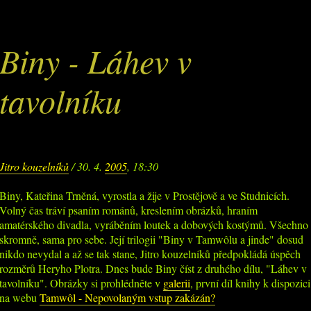
Biny - Láhev v
tavolníku
Jitro kouzelníků
/ 30. 4.
2005
, 18:30
Biny, Kateřina Trněná, vyrostla a žije v Prostějově a ve Studnicích.
Volný čas tráví psaním románů, kreslením obrázků, hraním
amatérského divadla, vyráběním loutek a dobových kostýmů. Všechno
skromně, sama pro sebe. Její trilogii "Biny v Tamwôlu a jinde" dosud
nikdo nevydal a až se tak stane, Jitro kouzelníků předpokládá úspěch
rozměrů Heryho Plotra. Dnes bude Biny číst z druhého dílu, "Láhev v
tavolníku". Obrázky si prohlédněte v
galerii
, první díl knihy k dispozici
na webu
Tamwôl - Nepovolaným vstup zakázán?