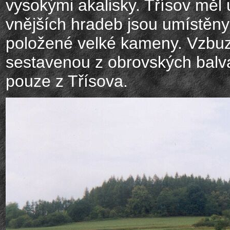
vysokými akalisky. Třísov měl
vnějších hradeb jsou umístěny
položené velké kameny. Vzbuzu
sestavenou z obrovských balv
pouze z Třísova.