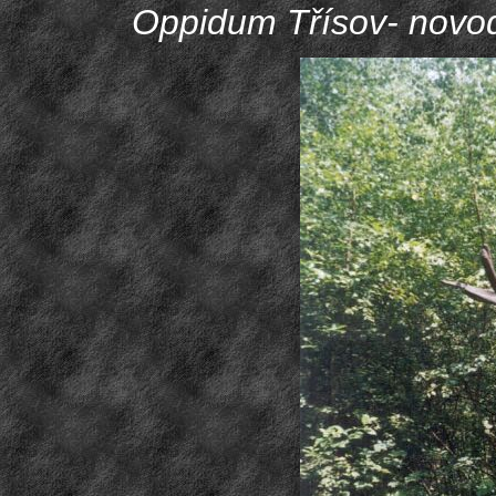
Oppidum Třísov- novod