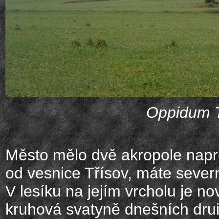
Oppidum T
Město mělo dvě akropole napro
od vesnice Třísov, máte severn
V lesíku na jejím vrcholu je n
kruhová svatyně dnešních dru