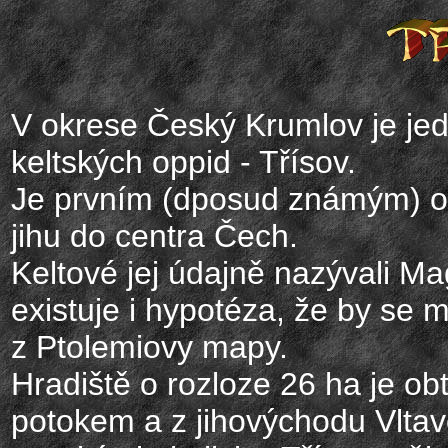
V okrese Český Krumlov je jed
keltských oppid - Třísov.
Je prvním (dposud známým) op
jihu do centra Čech.
Keltové jej údajně nazývali 
existuje i hypotéza, že by se 
z Ptolemiovy mapy.
Hradiště o rozloze 26 ha je 
potokem a z jihovýchodu Vlta