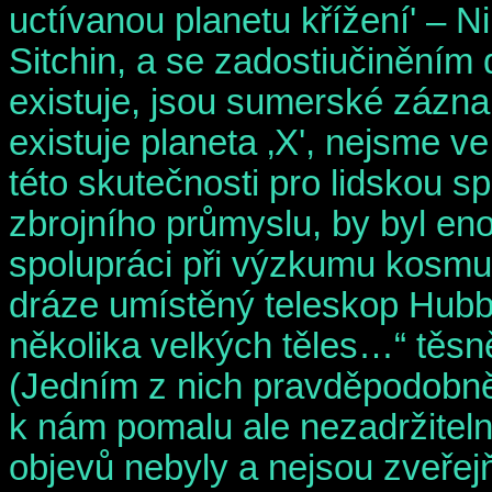
uctívanou planetu křížení' – N
Sitchin, a se zadostiučiněním 
existuje, jsou sumerské zázn
existuje planeta ‚X', nejsme
této skutečnosti pro lidskou s
zbrojního průmyslu, by byl enor
spolupráci při výzkumu kosmu,
dráze umístěný teleskop Hubb
několika velkých těles…“ těs
(Jedním z nich pravděpodobn
k nám pomalu ale nezadržiteln
objevů nebyly a nejsou zveřej