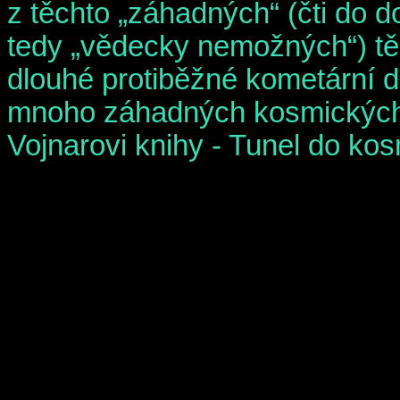
z těchto „záhadných“ (čti do d
tedy „vědecky nemožných“) tě
dlouhé protiběžné kometární d
mnoho záhadných kosmických 
Vojnarovi knihy - Tunel do ko