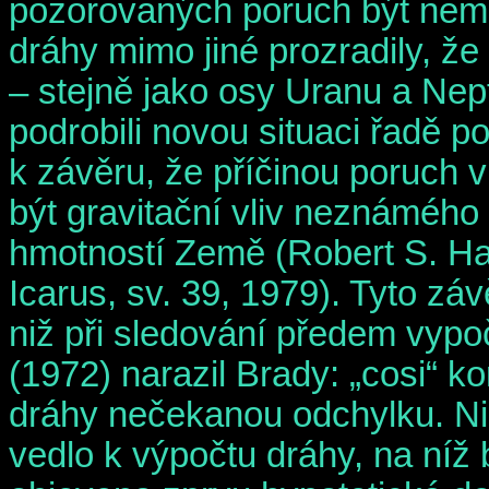
pozorovaných poruch být nem
dráhy mimo jiné prozradily, že
– stejně jako osy Uranu a Ne
podrobili novou situaci řadě p
k závěru, že příčinou poruch 
být gravitační vliv neznáméh
hmotností Země (Robert S. Ha
Icarus, sv. 39, 1979). Tyto zá
niž při sledování předem vyp
(1972) narazil Brady: „cosi“ k
dráhy nečekanou odchylku. Ni
vedlo k výpočtu dráhy, na níž