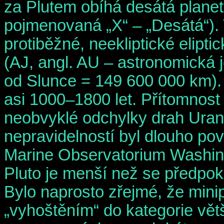
za Plutem obíhá desátá plane
pojmenovaná „X“ – „Desátá“).
protiběžné, neekliptické elipti
(AJ, angl. AU – astronomická 
od Slunce = 149 600 000 km)
asi 1000–1800 let. Přítomnos
neobvyklé odchylky drah Uran
nepravidelností byl dlouho po
Marine Observatorium Washing
Pluto je menší než se předpo
Bylo naprosto zřejmé, že mini
„vyhoštěním“ do kategorie větš