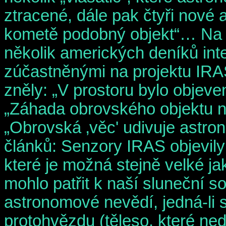
ztracené, dále pak čtyři nové 
kometě podobný objekt“… Na s
několik amerických deníků inte
zúčastněnými na projektu IRAS
zněly: „V prostoru bylo objeve
„Záhada obrovského objektu n
„Obrovská ‚věc' udivuje astro
článků: Senzory IRAS objevil
které je možná stejně velké ja
mohlo patřit k naší sluneční s
astronomové nevědí, jedná-li 
protohvězdu (těleso, které ne