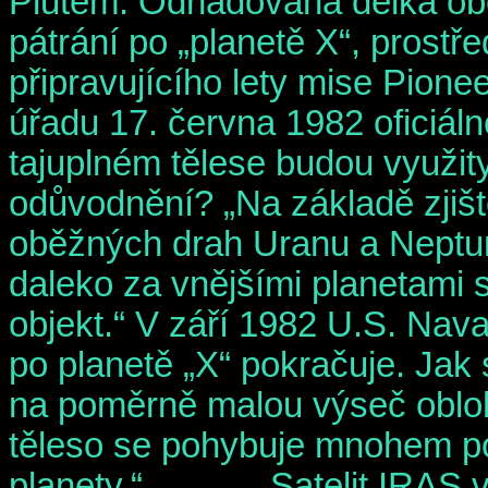
Plutem. Odhadovaná délka obě
pátrání po „planetě X“, prost
připravujícího lety mise Pione
úřadu 17. června 1982 oficiálně
tajuplném tělese budou využit
odůvodnění? „Na základě zjišt
oběžných drah Uranu a Neptun
daleko za vnějšími planetami
objekt.“ V září 1982 U.S. Nava
po planetě „X“ pokračuje. Jak s
na poměrně malou výseč obloh
těleso se pohybuje mnohem p
planety.“ ——— Satelit IRAS v