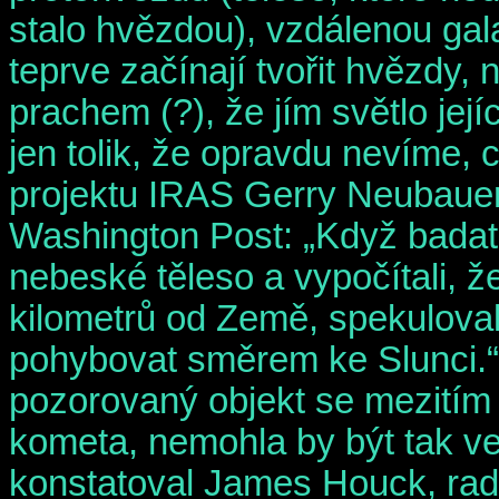
stalo hvězdou), vzdálenou galax
teprve začínají tvořit hvězdy, 
prachem (?), že jím světlo jej
jen tolik, že opravdu nevíme, co
projektu IRAS Gerry Neubauer.
Washington Post: „Když badate
nebeské těleso a vypočítali, ž
kilometrů od Země, spekuloval
pohybovat směrem ke Slunci.“
pozorovaný objekt se mezitím
kometa, nemohla by být tak vel
konstatoval James Houck, radi