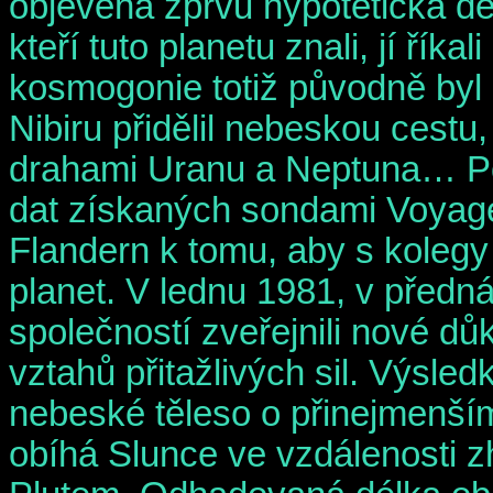
objevena zprvu hypotetická de
kteří tuto planetu znali, jí řík
kosmogonie totiž původně byl 
Nibiru přidělil nebeskou cestu
drahami Uranu a Neptuna… Po
dat získaných sondami Voyager
Flandern k tomu, aby s kolegy
planet. V lednu 1981, v před
společností zveřejnili nové d
vztahů přitažlivých sil. Výsled
nebeské těleso o přinejmenš
obíhá Slunce ve vzdálenosti zh