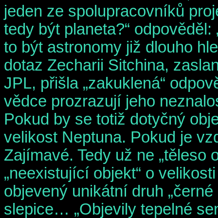
jeden ze spolupracovníků proj
tedy být planeta?“ odpověděl: 
to být astronomy již dlouho hl
dotaz Zecharii Sitchina, zas
JPL, přišla „zakuklená“ odpov
vědce prozrazují jeho neznal
Pokud by se totiž dotyčný obje
velikost Neptuna. Pokud je vzd
Zajímavé. Tedy už ne „těleso o 
„neexistující objekt“ o velikos
objevený unikátní druh „černé 
slepice… „Objevily tepelné se