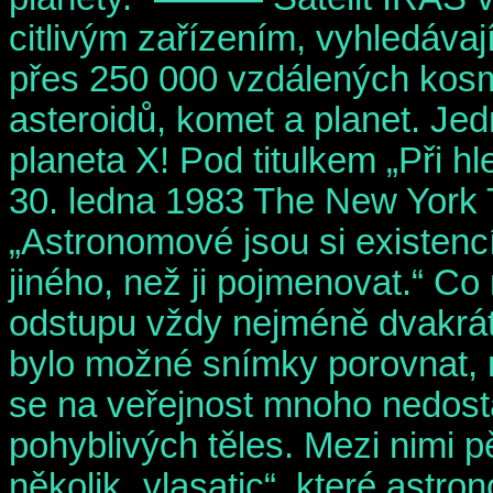
citlivým zařízením, vyhledávaj
přes 250 000 vzdálených kosmi
asteroidů, komet a planet. Jed
planeta X! Pod titulkem „Při hl
30. ledna 1983 The New York
„Astronomové jsou si existencí 
jiného, než ji pojmenovat.“ C
odstupu vždy nejméně dvakrát
bylo možné snímky porovnat, 
se na veřejnost mnoho nedost
pohyblivých těles. Mezi nimi
několik „vlasatic“, které astr