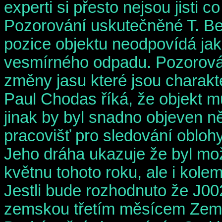
experti si přesto nejsou jisti c
Pozorování uskutečněné T. Bere
pozice objektu neodpovídá j
vesmírného odpadu. Pozorování
změny jasu které jsou charakte
Paul Chodas říká, že objekt m
jinak by byl snadno objeven 
pracovišť pro sledování oblohy
Jeho dráha ukazuje že byl m
květnu tohoto roku, ale i kolem
Jestli bude rozhodnuto že J0
zemskou třetím měsícem Zem