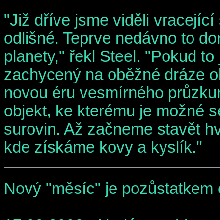
"Již dříve jsme viděli vracejíc
odlišné. Teprve nedávno to do
planety," řekl Steel. "Pokud t
zachycený na oběžné dráze ok
novou éru vesmírného průzku
objekt, ke kterému je možné se
surovin. Až začneme stavět hv
kde získáme kovy a kyslík."
Nový "měsíc" je pozůstatkem 