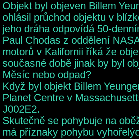
Objekt byl objeven Billem Yeu
ohlásil průchod objektu v blíz
jeho dráha odpovídá 50-denn
Paul Chodas z oddělení NASA
motorů v Kalifornii říká že ob
současné době jinak by byl ob
Měsíc nebo odpad?
Když byl objekt Billem Yeunge
Planet Centre v Massachusetts
J002E2.
Skutečně se pohybuje na obě
má příznaky pohybu vyhořelých