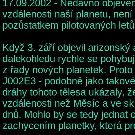
17.09.2002 - Nedávno objevené
vzdálenosti naší planetu, nen
pozůstatkem pilotovaných letů
Když 3. září objevil arizonsk
dalekohledu rychle se pohybují
z řady nových planetek. Proto
J002E3 - podobně jako takové 
dráhy tohoto tělesa ukázaly, ž
vzdálenosti než Měsíc a ve sk
dnů. Mohlo by se tedy jednat 
zachycením planetky, která prol