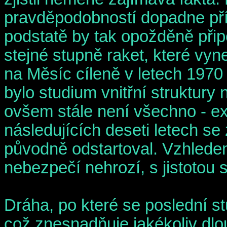
pravděpodobností dopadne pří
podstatě by tak opožděně přip
stejné stupně raket, které vyn
na Měsíc cíleně v letech 1970
bylo studium vnitřní struktury
ovšem stále není všechno - exis
následujících deseti letech se
původně odstartoval. Vzhledem
nebezpečí nehrozí, s jistotou
Dráha, po které se poslední st
což znesnadňuje jakékoliv dl