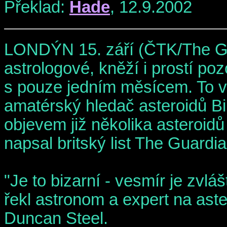
Překlad:
Hade
, 12.9.2002
LONDÝN 15. září (ČTK/The Guar
astrologové, kněží i prostí po
s pouze jedním měsícem. To vš
amatérský hledač asteroidů Bi
objevem již několika asteroid
napsal britský list The Guardia
"Je to bizarní - vesmír je zvlá
řekl astronom a expert na aste
Duncan Steel.