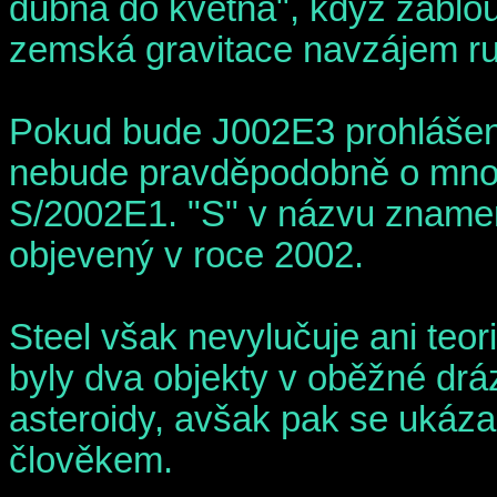
dubna do května", když zablou
zemská gravitace navzájem ru
Pokud bude J002E3 prohlášen 
nebude pravděpodobně o mnoh
S/2002E1. "S" v názvu zname
objevený v roce 2002.
Steel však nevylučuje ani teor
byly dva objekty v oběžné drá
asteroidy, avšak pak se ukázal
člověkem.