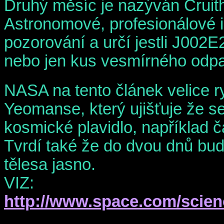
Druhý měsíc je nazýván Cruith
Astronomové, profesionálové i
pozorování a určí jestli J002
nebo jen kus vesmírného odp
NASA na tento článek velice r
Yeomanse, který ujišťuje že s
kosmické plavidlo, například č
Tvrdí také že do dvou dnů bu
tělesa jasno.
VIZ:
http://www.space.com/scie