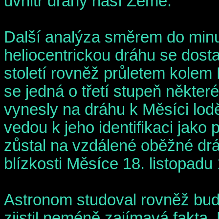
uvnitř dráhy naší Země.
Další analýza směrem do minul
heliocentrickou dráhu se dosta
století rovněž průletem kolem
se jedná o třetí stupeň někter
vynesly na dráhu k Měsíci lod
vedou k jeho identifikaci jako 
zůstal na vzdálené oběžné dr
blízkosti Měsíce 18. listopadu
Astronom studoval rovněž budo
zjistil neméně zajímavá fakta.