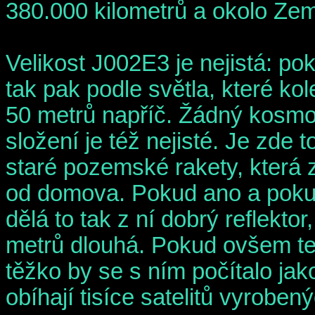
380.000 kilometrů a okolo Ze
Velikost J002E3 je nejistá: p
tak pak podle světla, které ko
50 metrů napříč. Žádný kosmo
složení je též nejisté. Je zde 
staré pozemské rakety, která
od domova. Pokud ano a pokud 
dělá to tak z ní dobrý reflekto
metrů dlouhá. Pokud ovšem te
těžko by se s ním počítalo ja
obíhají tisíce satelitů vyrobe