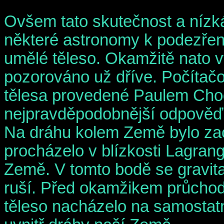
Ovšem tato skutečnost a nízká
některé astronomy k podezření
umělé těleso. Okamžitě nato 
pozorováno už dříve. Počítačo
tělesa provedené Paulem Ch
nejpravděpodobnější odpověď 
Na dráhu kolem Země bylo zac
procházelo v blízkosti Lagra
Země. V tomto bodě se gravit
ruší. Před okamžikem průchod
těleso nacházelo na samostat