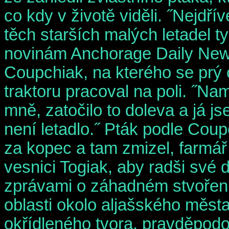
co kdy v životě viděli. ˝Nejdřív
těch starších malých letadel ty
novinám Anchorage Daily New
Coupchiak, na kterého se prý 
traktoru pracoval na poli. ˝Nam
mně, zatočilo to doleva a já j
není letadlo.˝ Pták podle Coup
za kopec a tam zmizel, farmář 
vesnici Togiak, aby radši své d
zprávami o záhadném stvoření 
oblasti okolo aljašského města
okřídleného tvora, pravděpod