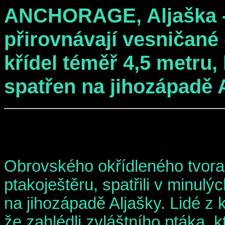
ANCHORAGE, Aljaška -
přirovnávají vesničané
křídel téměř 4,5 metru, 
spatřen na jihozápadě A
Obrovského okřídleného tvor
ptakoještěru, spatřili v minulý
na jihozápadě Aljašky. Lidé z 
že zahlédli zvláštního ptáka,