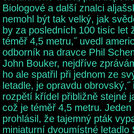
Biologové a další znalci aljaš
nemohl být tak velký, jak svěd
by za posledních 100 tisíc let ž
téměř 4,5 metru,˝ uvedl ameri
odborník na dravce Phil Schemf
John Bouker, nejdříve zprává
ho ale spatřil při jednom ze svý
letadle, je opravdu obrovský,˝
rozpětí křídel přibližně stejné
což je téměř 4,5 metru. Jeden 
prohlásil, že tajemný pták vypa
miniaturní dvoumístné letadlo