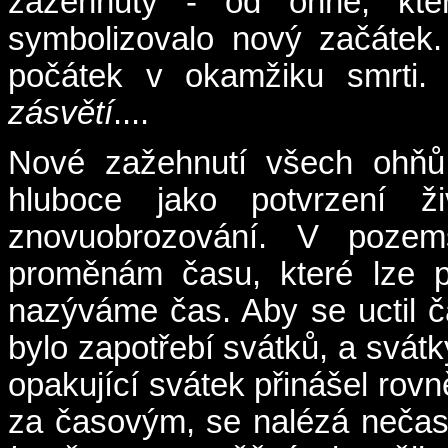
zažehnuty - od ohně, kter
symbolizovalo nový začátek
počátek v okamžiku smrti.
zásvětí
....
Nové zažehnutí všech ohňů 
hluboce jako potvrzení ži
znovuobrozování. V pozem
proměnám času, které lze p
nazýváme čas. Aby se uctil ča
bylo zapotřebí svátků, a svát
opakující svátek přinášel rovn
za časovým, se nalézá nečaso