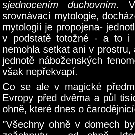
sjednocením duchovním
. V
srovnávací mytologie, docház
mytologií je propojena- jednot
v podstatě totožné - a to i 
nemohla setkat ani v prostru,
jednotě náboženských fenome
však nepřekvapí.
Co se ale v magické předmá
Evropy před dvěma a půl tisí
ohně, které dnes o čarodějnic
"Všechny ohně v domech byl