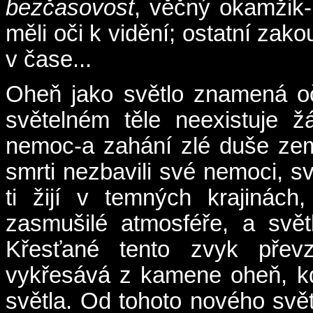
bezčasovost
, věčný okamžik-
měli oči k vidění; ostatní zak
v čase...
Oheň jako světlo znamená oč
světelném těle neexistuje ž
nemoc-a zahání zlé duše zemře
smrti nezbavili své nemoci, sv
ti žijí v temných krajinách
zasmušilé atmosféře, a svět
Křesťané tento zvyk převz
vykřesává z kamene oheň, k
světla. Od tohoto nového svět