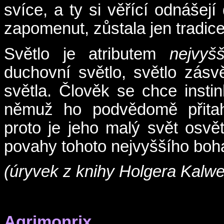
svíce, a ty si věřící odnášej
zapomenut, zůstala jen tradice
Světlo je atributem
nejvyš
duchovní světlo, světlo zásvě
světla. Člověk se chce insti
němuž ho podvědomě přitahu
proto je jeho malý svět osv
povahy tohoto nejvyššího boha
(úryvek z knihy Holgera Kalwe
Agrimonrix