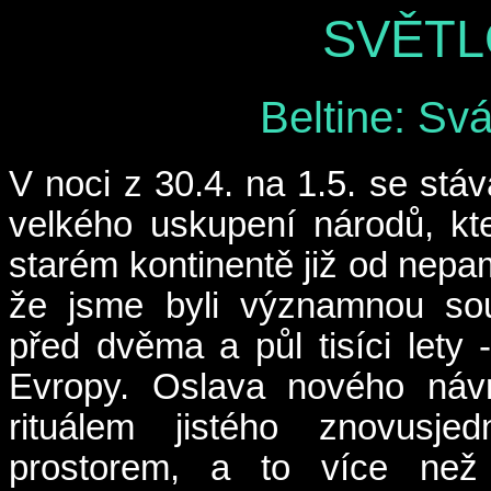
SVĚTL
Beltine: Svá
V noci z 30.4. na 1.5. se st
velkého uskupení národů, kt
starém kontinentě již od nepam
že jsme byli významnou sou
před dvěma a půl tisíci lety
Evropy. Oslava nového návr
rituálem jistého znovusj
prostorem, a to více než 