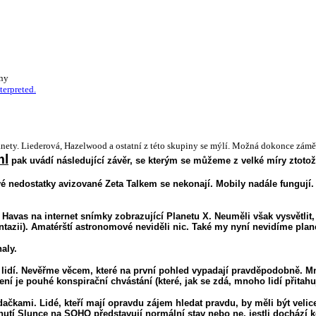
ány
terpreted.
anety. Liederová, Hazelwood a ostatní z této skupiny se mýlí. Možná dokonce záměrn
ml
pak uvádí následující závěr, se kterým se můžeme z velké míry ztotož
é nedostatky avizované Zeta Talkem se nekonají. Mobily nadále fungují. 
e Havas na internet snímky zobrazující Planetu X. Neuměli však vysvětlit
ntazii). Amatérští astronomové neviděli nic. Také my nyní nevidíme pl
aly.
lidí. Nevěřme věcem, které na první pohled vypadají pravděpodobně. Mn
ení je pouhé konspirační chvástání (které, jak se zdá, mnoho lidí přitahu
čkami. Lidé, kteří mají opravdu zájem hledat pravdu, by měli být velice 
hnutí Slunce na SOHO představují normální stav nebo ne, jestli dochází 