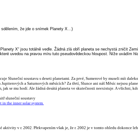
ým sdělením, že jde o snímek Planety X…)
é Planety X“ jsou totálně vedle. Žádná zlá obří planeta se nechystá zničit Zem
 které uvedou na pravou míru tuto pseudovědeckou hloupost. Níže uvádím hlav
uje Sluneční soustavu s deseti planetami. Za prvé, Sumerové by museli mít dalekohl
a Jupiterových a Saturnových měsících? Za třetí, Slunce ani náš Měsíc nejsou plane
, jak se mu hodí. Ale žádná desátá planeta ve skutečnosti neexistuje. A všichni, kdo
itř sluneční soustavy
 in the inner solar system.
aktivity v r. 2002. Překvapením však je, že r. 2002 je v tomto ohledu dokonce leh