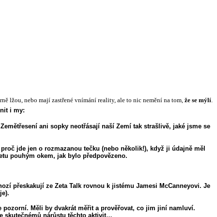
ě lžou, nebo mají zastřené vnímání reality, ale to nic nemění na tom,
že se mýlí
.
nit i my:
Zemětřesení ani sopky neotřásají naší Zemí tak strašlivě, jaké jsme se
, proč jde jen o rozmazanou tečku (nebo několik!), když ji údajně měl
anetu pouhým okem, jak bylo předpovězeno.
ozí přeskakují ze Zeta Talk rovnou k jistému Jamesi McCanneyovi. Je
je).
pozorní. Měli by dvakrát měřit a prověřovat, co jim jiní namluví.
ke skutečnémů nárůstu těchto aktivit…