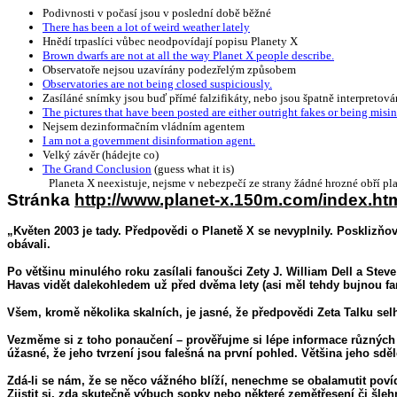
Podivnosti v počasí jsou v poslední době běžné
There has been a lot of weird weather lately
Hnědí trpaslíci vůbec neodpovídají popisu Planety X
Brown dwarfs are not at all the way Planet X people describe.
Observatoře nejsou uzavírány podezřelým způsobem
Observatories are not being closed suspiciously.
Zasíláné snímky jsou buď přímé falzifikáty, nebo jsou špatně interpretov
The pictures that have been posted are either outright fakes or being misin
Nejsem dezinformačním vládním agentem
I am not a government disinformation agent.
Velký závěr (hádejte co)
The Grand Conclusion
(guess what it is)
Planeta X neexistuje, nejsme v nebezpečí ze strany žádné hrozné obří pl
Stránka
http://www.planet-x.150m.com/index.ht
„Květen 2003 je tady. Předpovědi o Planetě X se nevyplnily. Posklizňov
obávali.
Po většinu minulého roku zasílali fanoušci Zety J. William Dell a Stev
Havas vidět dalekohledem už před dvěma lety (asi měl tehdy bujnou fa
Všem, kromě několika skalních, je jasné, že předpovědi Zeta Talku selh
Vezměme si z toho ponaučení – prověřujme si lépe informace různých 
úžasné, že jeho tvrzení jsou falešná na první pohled. Většina jeho sděl
Zdá-li se nám, že se něco vážného blíží, nenechme se obalamutit povída
Zjistit si, zda skutečně výbuch sopky nebo některé zemětřesení či šle