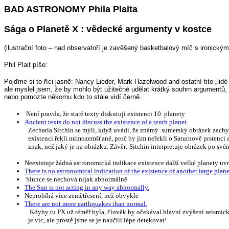
BAD ASTRONOMY Phila Plaita
Sága o Planetě X : vědecké argumenty v kostce
(ilustrační foto – nad observatoří je zavěšený basketbalový míč s ironick
Phil Plait píše:
Pojďme si to říci jasně: Nancy Lieder, Mark Hazelwood and ostatní tito „lid
ale myslel jsem, že by mohlo být užitečné udělat krátký souhrn argumentů,
nebo pomozte někomu kdo to stále vidí černě.
Není pravda, že staré texty diskutují existenci 10. planety
Ancient texts do not discuss the existence of a tenth planet.
Zecharia Sitchin se mýlí, když uvádí, že známý
sumerský obrázek zachyc
existenci řekli mimozemšťané, proč by jim neřekli o Saturnově prstenci 
znak, než jaký je na obrázku. Závěr: Sitchin interpretuje obrázek po svém
Neexistuje žádná astronomická indikace existence další velké planety uvn
There is no astronomical indication of the existence of another large planet
Slunce se nechová nijak abnormálně
The Sun is not acting in any way abnormally.
Neprobíhá více zemětřesení, než obvykle
There are not more earthquakes than normal.
Kdyby tu PX už téměř byla, člověk by očekával hlavní zvýšení seismické 
je víc, ale prostě jsme se je naučili lépe detekovat!