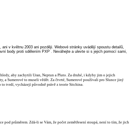
i, ani v květnu 2003 ani později. Webové stránky uvádějí spoustu detailů,
ní body proti sdělením PXP . Neváhejte a ulevte si s jejich pomocí sami,
edy, aby zachytili Uran, Neptun a Pluto. Za druhé, i kdyby jim o jejich
ty, a Sumerové to museli vědět. Za čtvrté, Sumerové používali pro Slunce jiný
 to tvrdí, vycházejí původně právě z teorie Sitchina.
ce pod průměrem. Zdá-li se Vám, že počet zemětřesení stoupá, není to tím, že jich