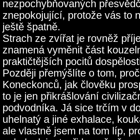
nezpochybňovaných přesvědčení
znepokojující, protože vás to n
ještě špatně.
Strach ze zvířat je rovněž pří
znamená vyměnit část kouzeln
praktičtějších pocitů dospělost
Později přemýšlíte o tom, proč 
Koneckonců, jak člověku pros
to je jen přikrášlování civiliz
podvodníka. Já sice trčím v d
uhelnatý a jiné exhalace, kou
ale vlastně jsem na tom líp, p