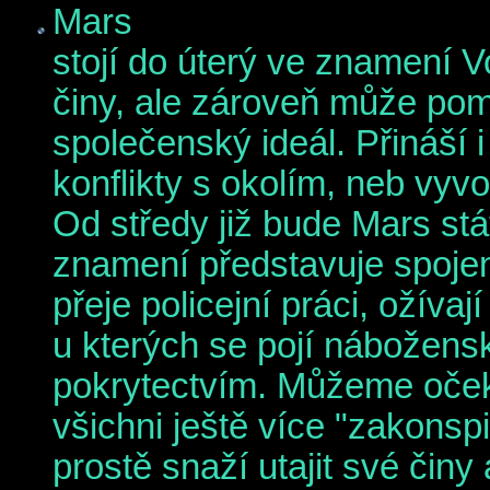
Mars
stojí do úterý ve znamení V
činy, ale zároveň může pomoc
společenský ideál. Přináší i
konflikty s okolím, neb vyvo
Od středy již bude Mars st
znamení představuje spojení
přeje policejní práci, ožívají
u kterých se pojí nábožens
pokrytectvím. Můžeme oček
všichni ještě více "zakonspi
prostě snaží utajit své čin