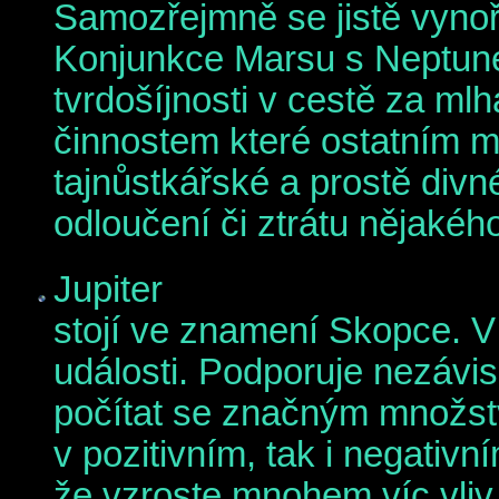
Samozřejmně se jistě vynoří 
Konjunkce Marsu s Neptunem
tvrdošíjnosti v cestě za ml
činnostem které ostatním 
tajnůstkářské a prostě div
odloučení či ztrátu nějakého
Jupiter
stojí ve znamení Skopce. V
události. Podporuje nezávis
počítat se značným množstv
v pozitivním, tak i negativní
že vzroste mnohem víc vliv