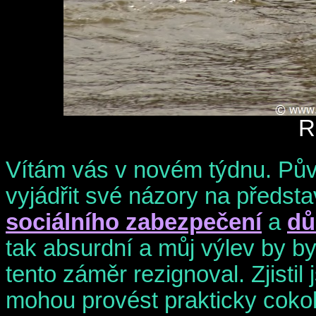
R
Vítám vás v novém týdnu. Pův
vyjádřit své názory na předsta
sociálního zabezpečení
a
dů
tak absurdní a můj výlev by by
tento záměr rezignoval. Zjistil j
mohou provést prakticky cokoli