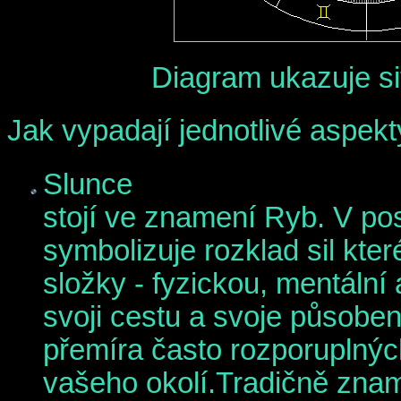
Diagram ukazuje si
Jak vypadají jednotlivé aspekt
Slunce
stojí ve znamení Ryb. V p
symbolizuje rozklad sil kter
složky - fyzickou, mentální
svoji cestu a svoje působení
přemíra často rozporuplných
vašeho okolí.Tradičně zna