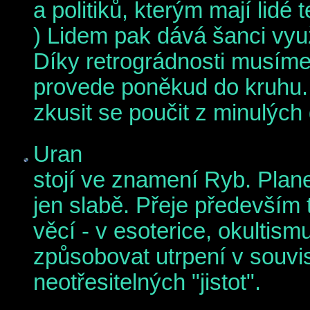
a politiků, kterým mají lidé 
) Lidem pak dává šanci vyu
Díky retrográdnosti musíme
provede poněkud do kruhu.
zkusit se poučit z minulých
Uran
stojí ve znamení Ryb. Plan
jen slabě. Přeje především t
věcí - v esoterice, okultis
způsobovat utrpení v souvis
neotřesitelných "jistot".