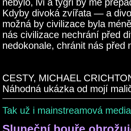
nebylo, lvi a tygři by mě přepad
Kdyby divoká zvířata — a div
možná by civilizace byla méně 
nás civilizace nechrání před d
nedokonale, chránit nás před
CESTY, MICHAEL CRICHTO
Náhodná ukázka od mojí malič
Tak už i mainstreamová media.
Sluneční bouře ohrožuj