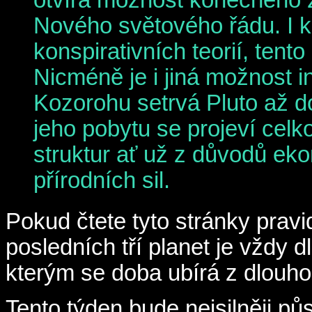
otvírá možnost konečného z
Nového světového řádu. I k
konspirativních teorií, tento
Nicméně je i jiná možnost 
Kozorohu setrvá Pluto až d
jeho pobytu se projeví cel
struktur ať už z důvodů ek
přírodních sil.
Pokud čtete tyto stránky pravid
posledních tří planet je vždy
kterým se doba ubírá z dlouh
Tento týden bude nejsilněji pů