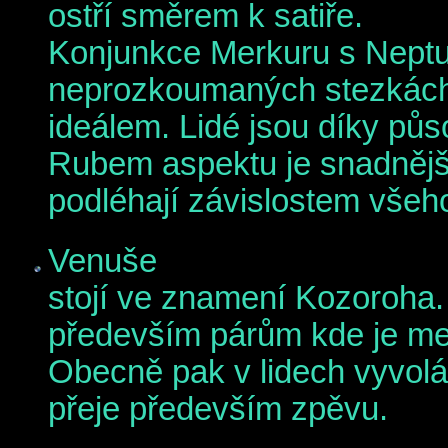
ostří směrem k satiře.
Konjunkce Merkuru s Nept
neprozkoumaných stezkách
ideálem. Lidé jsou díky půs
Rubem aspektu je snadnější 
podléhají závislostem všeh
Venuše
stojí ve znamení Kozoroha.
především párům kde je mez
Obecně pak v lidech vyvolá
přeje především zpěvu.