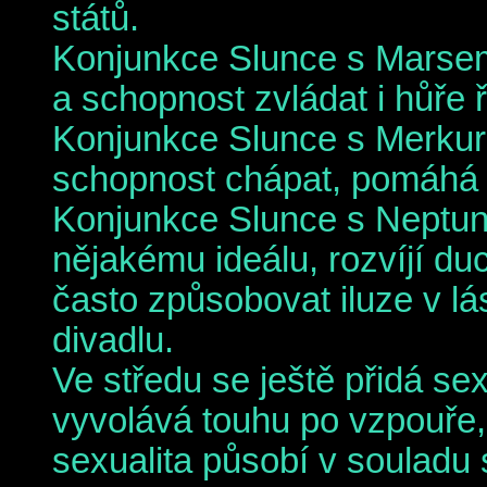
států.
Konjunkce Slunce s Marsem 
a schopnost zvládat i hůře ř
Konjunkce Slunce s Merkur
schopnost chápat, pomáhá p
Konjunkce Slunce s Neptun
nějakému ideálu, rozvíjí d
často způsobovat iluze v l
divadlu.
Ve středu se ještě přidá sex
vyvolává touhu po vzpouře, 
sexualita působí v souladu s