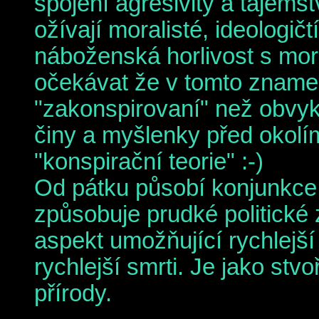
spojení agresivity a tajemstv
ožívají moralisté, ideologičt
náboženská horlivost s mo
očekávat že v tomto znamen
"zakonspirovaní" než obvykle
činy a myšlenky před okolím
"konspirační teorie" :-)
Od pátku působí konjunkce
způsobuje prudké politické
aspekt umožňující rychlejší
rychlejší smrti. Je jako st
přírody.