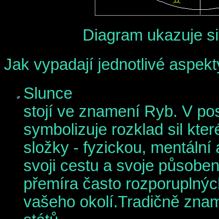
Diagram ukazuje si
Jak vypadají jednotlivé aspekt
Slunce
stojí ve znamení Ryb. V p
symbolizuje rozklad sil kter
složky - fyzickou, mentální
svoji cestu a svoje působení
přemíra často rozporuplných
vašeho okolí.Tradičně zna