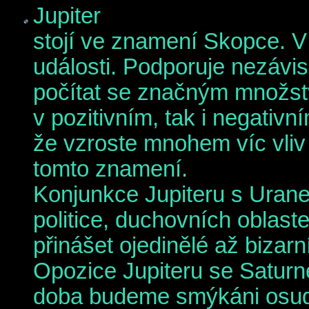
Jupiter
stojí ve znamení Skopce. V
události. Podporuje nezávis
počítat se značným množstv
v pozitivním, tak i negativní
že vzroste mnohem víc vliv
tomto znamení.
Konjunkce Jupiteru s Uran
politice, duchovních oblast
přinášet ojedinělé až bizarní
Opozice Jupiteru se Satur
doba budeme smýkáni osudo