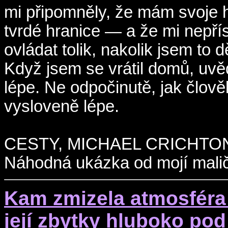
mi připomněly, že mám svoje hr
tvrdé hranice — a že mi nepří
ovládat tolik, nakolik jsem to 
Když jsem se vrátil domů, uvě
lépe. Ne odpočinutě, jak člov
vysloveně lépe.
CESTY, MICHAEL CRICHTO
Náhodná ukázka od mojí malič
Kam zmizela atmosféra
její zbytky hluboko po