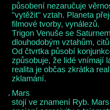
působení nezaručuje věrnost,
"vytěžit" vztah. Planeta př
filmové tvorby, vynálezů.
Trigon Venuše se Saturnem 
dlouhodobým vztahům, cit
Od čtvrtka působí konjunk
způsobuje, že lidé vnímají 
realita je občas zkrátka re
zklamání.
Mars
stojí ve znamení Ryb. Mars