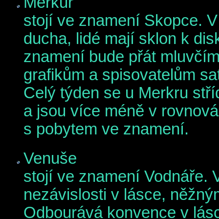
Merkur
stojí ve znamení Skopce. V
ducha, lidé mají sklon k d
znamení bude přát mluvčím,
grafikům a spisovatelům sat
Celý týden se u Merkru stří
a jsou více méně v rovnová
s pobytem ve znamení.
Venuše
stojí ve znamení Vodnáře. 
nezávislosti v lásce, něžn
Odbourává konvence v lásc