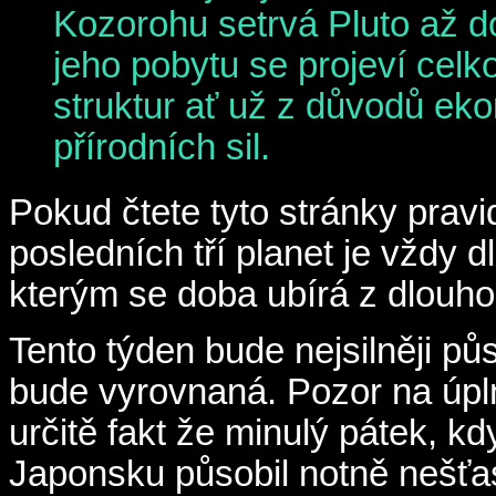
Kozorohu setrvá Pluto až d
jeho pobytu se projeví cel
struktur ať už z důvodů ek
přírodních sil.
Pokud čtete tyto stránky pravid
posledních tří planet je vždy
kterým se doba ubírá z dlouh
Tento týden bude nejsilněji půs
bude vyrovnaná. Pozor na úpln
určitě fakt že minulý pátek, k
Japonsku působil notně nešťa