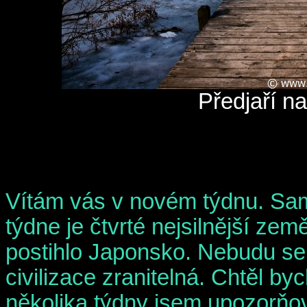
Předjaří n
Vítám vás v novém týdnu. Sam
týdne je čtvrté nejsilnější zem
postihlo Japonsko. Nebudu se 
civilizace zranitelná. Chtěl by
několika týdny jsem upozorňo