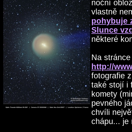
noční obloz
vlastně ne
pohybuje 
Slunce vzd
některé kom
Na stránce
http://www
fotografie
také stojí 
komety (mi
pevného já
chvíli nejv
chápu... je