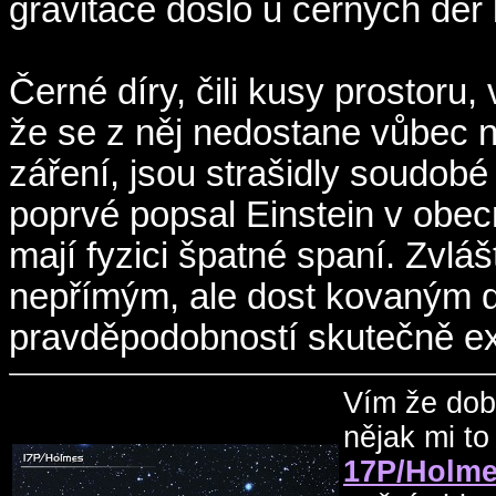
gravitace došlo u černých dě
Černé díry, čili kusy prostoru, 
že se z něj nedostane vůbec n
záření, jsou strašidly soudobé
poprvé popsal Einstein v obecné
mají fyzici špatné spaní. Zvlá
nepřímým, ale dost kovaným d
pravděpodobností skutečně exi
Vím že dob
nějak mi t
17P/Holm