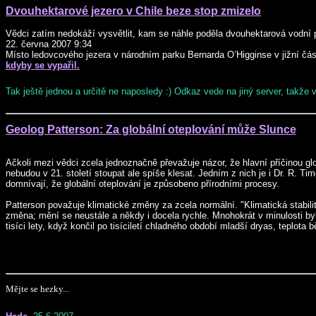
Dvouhektarové jezero v Chile beze stop zmizelo
Vědci zatím nedokáží vysvětlit, kam se náhle poděla dvouhektarová vodní 
22. června 2007 9:34
Místo ledovcového jezera v národním parku Bernarda O’Higginse v jižní část
kdyby se vypařil.
Tak ještě jednou a určitě ne naposledy :) Odkaz vede na jiný server, takže
Geolog Patterson: Za globální oteplování může Slunce
Ačkoli mezi vědci zcela jednoznačně převažuje názor, že hlavní příčinou glo
nebudou v 21. století stoupat ale spíše klesat. Jedním z nich je i Dr. R. T
domnívají, že globální oteplování je způsobeno přírodními procesy.
Patterson považuje klimatické změny za zcela normální. "Klimatická stabil
změna; mění se neustále a někdy i docela rychle. Mnohokrát v minulosti byly 
tisíci lety, když končil po tisíciletí chladného období mladší dryas, teplota
Mějte se hezky...