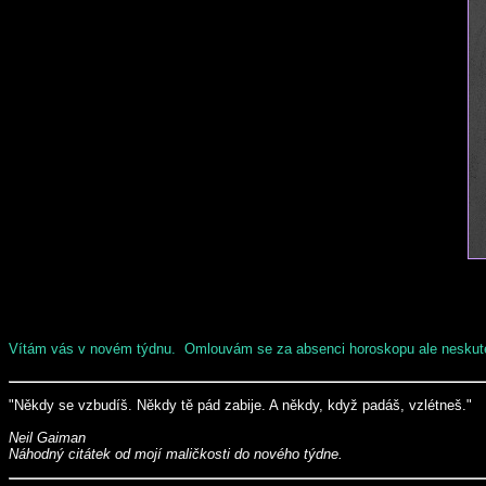
Vítám vás v novém týdnu. Omlouvám se za absenci horoskopu ale neskuteč
"Někdy se vzbudíš. Někdy tě pád zabije. A někdy, když padáš, vzlétneš."
Neil Gaiman
Náhodný citátek od mojí maličkosti do nového týdne.