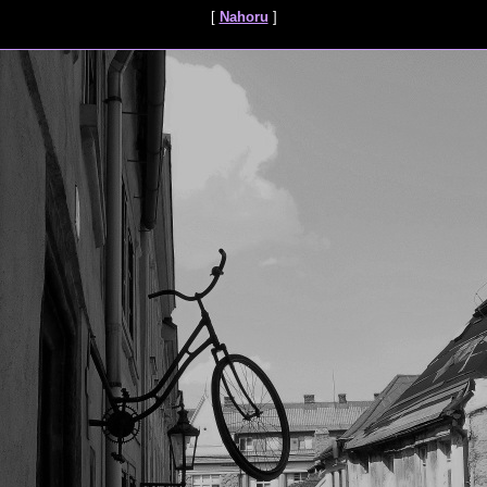
[
Nahoru
]