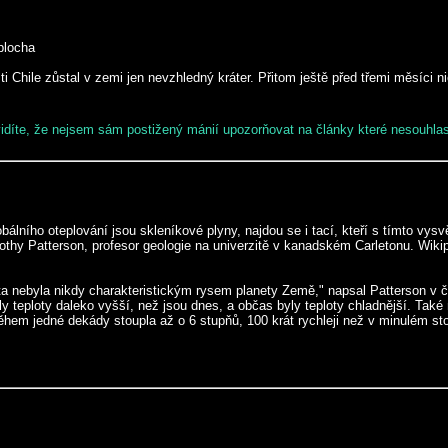
plocha
i Chile zůstal v zemi jen nevzhledný kráter. Přitom ještě před třemi měsíci
 vidíte, že nejsem sám postižený mánií upozorňovat na články které nesouhla
bálního oteplování jsou skleníkové plyny, najdou se i tací, kteří s tímto vys
imothy Patterson, profesor geologie na univerzitě v kanadském Carletonu. Wik
ita nebyla nikdy charakteristickým rysem planety Země," napsal Patterson v č
teploty daleko vyšší, než jsou dnes, a občas byly teploty chladnější. Také ned
 během jedné dekády stoupla až o 6 stupňů, 100 krát rychleji než v minulém sto