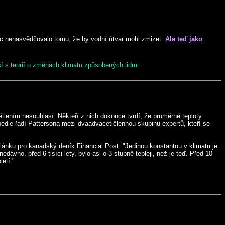
 nic nenasvědčovalo tomu, že by vodní útvar mohl zmizet.
Ale teď jako
sí s teorií o změnách klimatu způsobených lidmi.
větlením nesouhlasí. Někteří z nich dokonce tvrdí, že průměrné teploty
ipedie řadí Pattersona mezi dvaadvacetičlennou skupinu expertů, kteří se
lánku pro kanadský deník Financial Post. "Jedinou konstantou v klimatu je
ávno, před 6 tisíci lety, bylo asi o 3 stupně tepleji, než je teď. Před 10
letí."