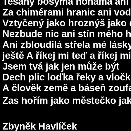
Tesaný bosýma nohama ani 
Za chimérami hranic ani vo
Vztyčený jako hroznýš jako
Nezbude nic ani stín mého 
Ani zbloudilá střela mé lásk
ještě A říkej mi teď a říkej 
Jsem tvá jak jen může být
Dech plic loďka řeky a vloč
A člověk země a báseň zoufa
Zas hořím jako městečko jak
Zbyněk Havlíček