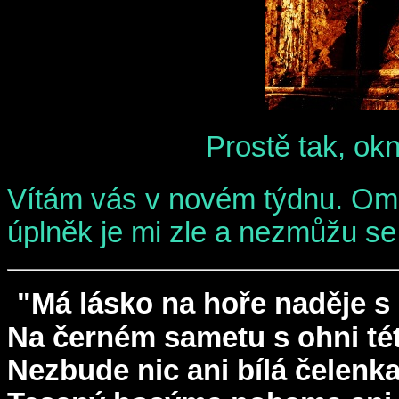
Prostě tak, okn
Vítám vás v novém týdnu. Oml
úplněk je mi zle a nezmůžu se a
"Má lásko na hoře naděje s
Na černém sametu s ohni tét
Nezbude nic ani bílá čelenk