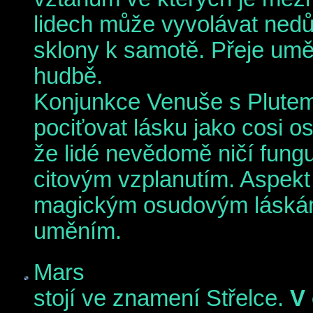
lidech může vyvolávat ned
sklony k samotě. Přeje umě
hudbě.
Konjunkce Venuše s Plute
pociťovat lásku jako cosi 
že lidé nevědomě ničí fung
citovým vzplanutím. Aspekt 
magickým osudovým láskám,
uměním.
Mars
stojí ve znamení Střelce.
V