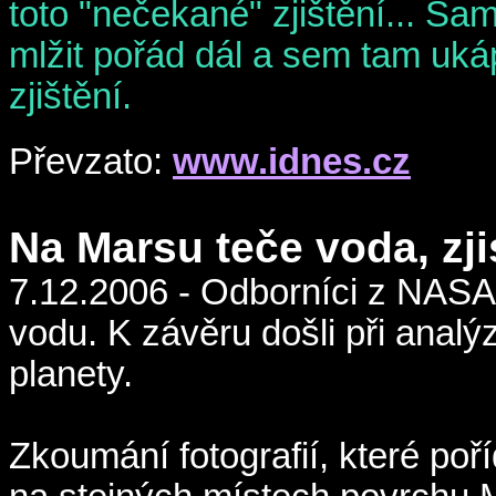
toto "nečekané" zjištění... 
mlžit pořád dál a sem tam uká
zjištění.
Převzato:
www.idnes.cz
Na Marsu teče voda, zj
7.12.2006 - Odborníci z NASA t
vodu. K závěru došli při anal
planety.
Zkoumání fotografií, které poř