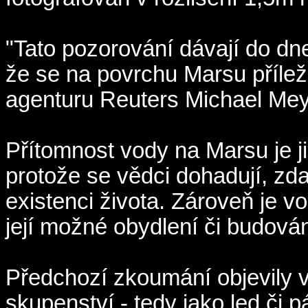
"Tato pozorování dávají do dn
že se na povrchu Marsu příleži
agenturu Reuters Michael Me
Přítomnost vody na Marsu je 
protože se vědci dohadují, z
existenci života. Zároveň je 
její možné obydlení či budov
Předchozí zkoumání objevily
skupenství - tedy jako led či 