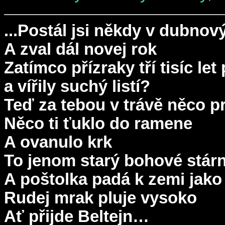
...Postál jsi někdy v dubnov
A zval dál novej rok
Zatímco přízraky tří tisíc let
a vířily suchý listí?
Teď za tebou v trávě něco p
Něco ti ťuklo do ramene
A ovanulo krk
To jenom starý bohové stárn
A poštolka padá k zemi jako 
Rudej mrak pluje vysoko
Ať přijde Beltejn…