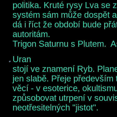
politika. Kruté rysy Lva se 
systém sám může dospět až k
dá i říct že období bude p
autoritám.
Trigon Saturnu s Plutem. A
Uran
stojí ve znamení Ryb. Plan
jen slabě. Přeje především t
věcí - v esoterice, okultis
způsobovat utrpení v souvis
neotřesitelných "jistot".