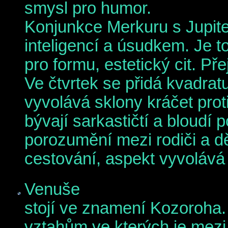
smysl pro humor.
Konjunkce Merkuru s Jupit
inteligencí a úsudkem. Je t
pro formu, estetický cit. Přej
Ve čtvrtek se přidá kvadrat
vyvolává sklony kráčet prot
bývají sarkastičtí a bloudí
porozumění mezi rodiči a dě
cestování, aspekt vyvolává i
Venuše
stojí ve znamení Kozoroha.
vztahům ve kterých je mezi 