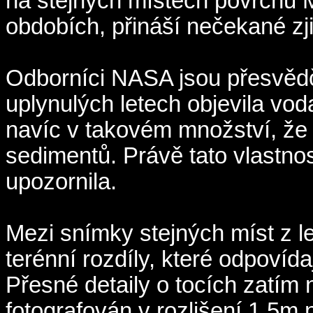
na stejných místech povrchu 
obdobích, přináší nečekané zji
Odborníci NASA jsou přesvědč
uplynulých letech objevila vod
navíc v takovém množství, že
sedimentů. Právě tato vlastno
upozornila.
Mezi snímky stejných míst z l
terénní rozdíly, které odpovíd
Přesné detaily o tocích zatím 
fotografován v rozlišení 1,5m n