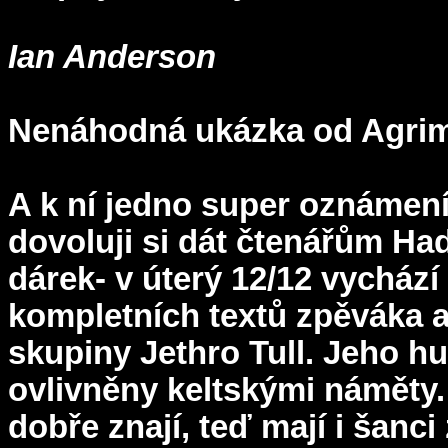
Ian Anderson
Nenáhodná ukázka od Agrim
A k ní jedno super oznámení
dovoluji si dát čtenářům Ha
dárek- v úterý 12/12 vycház
kompletních textů zpěváka a
skupiny Jethro Tull. Jeho h
ovlivněny keltskými náměty.
dobře znají, teď mají i šanci 