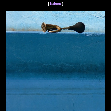
[
Nahoru
]