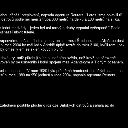
ou přináší oteplování, napsala agentura Reuters. "Letos jsme objevili tři
o ostrovů podle něj měří zhruba 300 metrů na délku a 100 metrů na šířku.
va lední medvědy - jeden byl asi mrtvý a druhý vypadal vyčerpaně." Podle
jsnazší ulovit tuleně.
srpnovému počasí. "Letos jsou v oblasti mezi Špicberkami a Aljaškou dost
 roce 2004 by měl led v Arktidě úplně roztát do roku 2100, kvůli tomu pak
 aby omezily emise skleníkových plynů.
dové kry, totiž přitahují více slunečního světla, než když ho přirozeně
zároveň by se usnadnilo i lodní spojení mezi Atlantským a Tichým oceánem.
ovací schopnosti. "V roce 1980 byla průměrná hmotnost dospělých samic na
sů v roce 1989 na 950 jedinců v roce 2004, napsala agentura Reuters.
alednění postihla plochu o rozloze Britských ostrovů a sahala až do