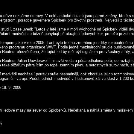
říve neznámé ostrovy. V celé arktické oblasti jsou patrné změny, které s seb
ergstrom, poradce guvernéra Špicberk pro životní prostředí. Největší z těcht
studií, zase uvedl: "Letos v létě jsme v moři východně od Špicberk viděli d
Polární medvědi se běžně pohybují při okrajích ledových ker, protože je zde ne
m tempem jako v roce 2005. Tání bylo trochu zmírněno jen díky rozbouřenému 
kého programu organizace WWF. Podle jedné mezinárodní studie publikované v
e Reuters přesvědčena, že tající led by měl být signálem pro všechny státy,
ro Reuters Julian Dowdeswell. Tmavší voda a půda odhalená poté, co roztají le
ům a také těžařům pátrajícím po ropě, zemním plynu a nerostných surovinách, 
ední medvědi nacházejí potravu stále nesnadněji, což zhoršuje jejich rozmnož
logramů," varuje. Počet ledních medvědů v Hudsonově zálivu klesl z 1 200 ku
 18. 9. 2006
nění ledové masy na sever od Špicberků. Nečekaná a náhlá změna v mořském z
ě