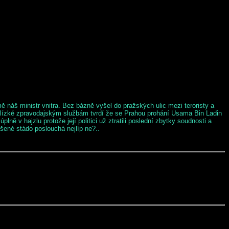
 náš ministr vnitra. Bez bázně vyšel do pražských ulic mezi teroristy a
je blízké zpravodajským službám tvrdí že se Prahou prohání Usama Bin Ladin
ě v hajzlu protože její politici už ztratili poslední zbytky soudnosti a
ěšené stádo poslouchá nejlíp ne?..