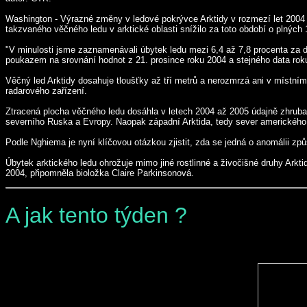
Washington - Výrazné změny v ledové pokrývce Arktidy v rozmezí let 2004 
takzvaného věčného ledu v arktické oblasti snížilo za toto období o plných 
"V minulosti jsme zaznamenávali úbytek ledu mezi 6,4 až 7,8 procenta za d
poukazem na srovnání hodnot z 21. prosince roku 2004 a stejného data rok
Věčný led Arktidy dosahuje tloušťky až tří metrů a nerozmrzá ani v místním l
radarového zařízení.
Ztracená plocha věčného ledu dosáhla v letech 2004 až 2005 údajně zhruba 7
severního Ruska a Evropy. Naopak západní Arktida, tedy sever amerického 
Podle Nghiema je nyní klíčovou otázkou zjistit, zda se jedná o anomálii 
Úbytek arktického ledu ohrožuje mimo jiné rostlinné a živočišné druhy Ar
2004, připomněla bioložka Claire Parkinsonová.
A jak tento týden ?