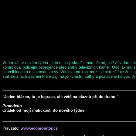
Vítám vás v novém týdnu. Ten minulý skončil moc pěkně, ne? Závidím sám so
kontroloval policejní ozbrojence před zraky televizních kamer. Oóó jak mu 
na velbloudu a maskován za sv. Václava na koni mezi lidmi rozšiřuje že jsa s
stali se z nich zasrani které zajímá jen vlastní půtky a pozlacené koryto. A
"Jeden blázen, to je legrace, ale většina bláznů přijde draho."
Pirandello
Citátek od mojí maličkosti do nového týdne.
Převzato:
www.ecomonitor.cz