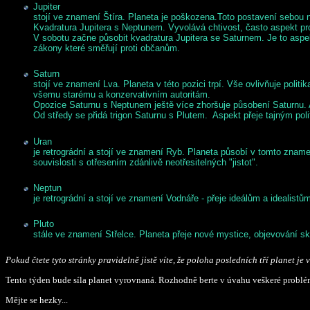
Jupiter
stojí ve znamení Štíra. Planeta je poškozena.
Toto postavení sebou 
Kvadratura Jupitera s Neptunem. Vyvolává chtivost, často aspekt prov
V sobotu začne působit kvadratura Jupitera se Saturnem. Je to aspe
zákony které směřují proti občanům.
Saturn
stojí ve znamení Lva. Planeta v této pozici trpí. Vše ovlivňuje polit
všemu starému a konzervativním autoritám.
Opozice Saturnu s Neptunem ještě více zhoršuje působení Saturnu. A
Od středy se přidá trigon Saturnu s Plutem. Aspekt přeje tajným pol
Uran
je retrográdní a stojí ve znamení Ryb. Planeta působí v tomto zname
souvislosti s otřesením zdánlivě neotřesitelných "jistot".
Neptun
je retrográdní a stojí ve znamení Vodnáře - přeje ideálům a idealist
Pluto
stále ve znamení Střelce. Planeta přeje nové mystice, objevování sk
Pokud čtete tyto stránky pravidelně jistě víte, že poloha posledních tří planet 
Tento týden bude síla planet vyrovnaná. Rozhodně berte v úvahu veškeré problémy
Mějte se hezky...