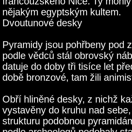
francouzského Nice. Ty mohly 
nějakým egyptským kultem.
Dvoutunové desky
Pyramidy jsou pohřbeny pod 
podle vědců stál obrovský ná
datuje do doby tři tisíce let p
době bronzové, tam žili animis
Obří hliněné desky, z nichž k
vystavěny do kruhu nad sebe, 
strukturu podobnou pyramidám
podle archeologů podobaly st