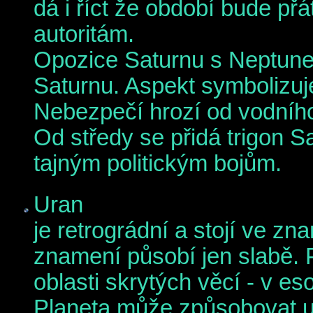
dá i říct že období bude p
autoritám.
Opozice Saturnu s Neptune
Saturnu. Aspekt symbolizuje
Nebezpečí hrozí od vodního
Od středy se přidá trigon S
tajným politickým bojům.
Uran
je retrográdní a stojí ve z
znamení působí jen slabě. P
oblasti skrytých věcí - v es
Planeta může způsobovat ut