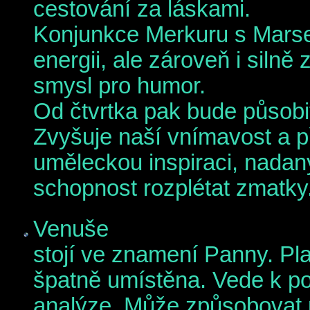
cestování za láskami.
Konjunkce Merkuru s Mars
energii, ale zároveň i silně 
smysl pro humor.
Od čtvrtka pak bude působi
Zvyšuje naší vnímavost a p
uměleckou inspiraci, nadan
schopnost rozplétat zmatky. 
Venuše
stojí ve znamení Panny. Pl
špatně umístěna. Vede k pot
analýze. Může způsobovat po