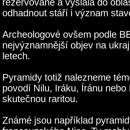
rezervovaně a vyslala do oblast
odhadnout stáří i význam stav
Archeologové ovšem podle BBC
nejvýznamnější objev na ukra
letech.
Pyramidy totiž nalezneme témě
povodí Nilu, Iráku, Íránu nebo
skutečnou raritou.
Známé jsou například pyramid