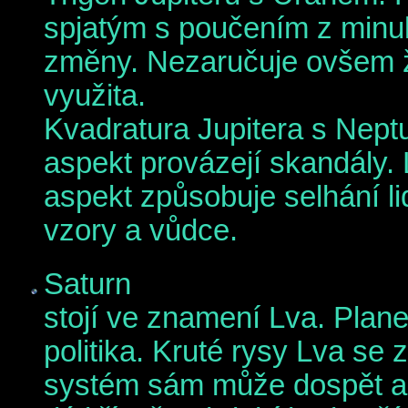
spjatým s poučením z minulo
změny. Nezaručuje ovšem ž
využita.
Kvadratura Jupitera s Nept
aspekt provázejí skandály. 
aspekt způsobuje selhání lid
vzory a vůdce.
Saturn
stojí ve znamení Lva. Planet
politika. Kruté rysy Lva se 
systém sám může dospět až k