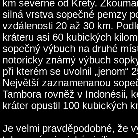
km severně od Kréty. Zkoumá
silná vrstva sopečné pemzy p
vzdálenosti 20 až 30 km. Podle
kráteru asi 60 kubických kilo
sopečný výbuch na druhé místo
notoricky známý výbuch sopky
při kterém se uvolnil „jenom“
Největší zaznamenanou sopeč
Tambora rovněž v Indonésii, k
kráter opustil 100 kubických 
Je velmi pravděpodobné, že vý