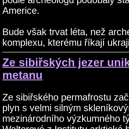
Americe.
Bude však trvat léta, než arch
komplexu, kterému říkají ukra
Ze sibiřských jezer un
metanu
Ze sibiřského permafrostu zač
plyn s velmi silným skleníko
mezinárodního výzkumného tý