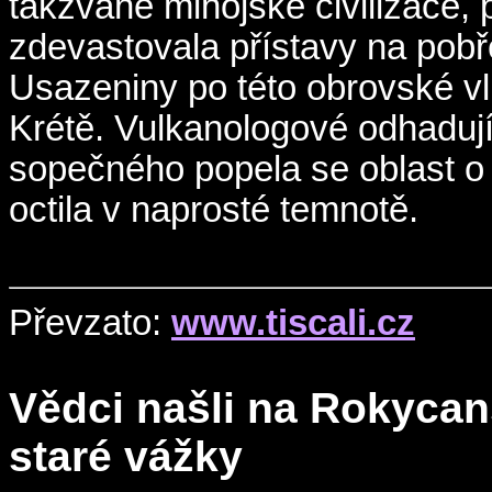
takzvané minojské civilizace, 
zdevastovala přístavy na pob
Usazeniny po této obrovské vl
Krétě. Vulkanologové odhaduj
sopečného popela se oblast o
octila v naprosté temnotě.
Převzato:
www.tiscali.cz
Vědci našli na Rokycans
staré vážky