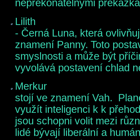
nepřekonatelnými překážka
Lilith
- Černá Luna, která ovlivňuj
znamení Panny. Toto posta
smyslnosti a může být příčin
vyvolává postavení chlad n
Merkur
stojí ve znamení Vah. Pla
využít inteligenci k k přeh
jsou schopni volit mezi růz
lidé bývají liberální a humá