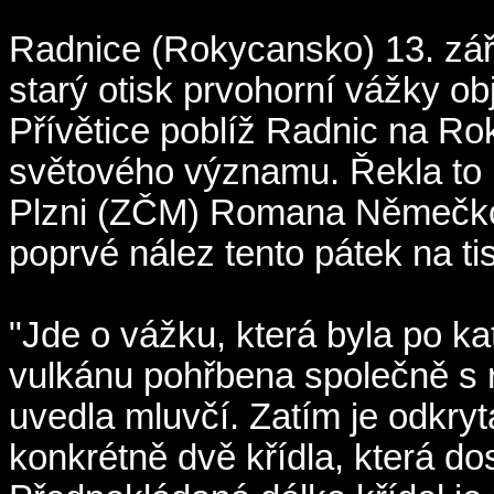
Radnice (Rokycansko) 13. září
starý otisk prvohorní vážky ob
Přívětice poblíž Radnic na R
světového významu. Řekla to
Plzni (ZČM) Romana Němečk
poprvé nález tento pátek na ti
"Jde o vážku, která byla po ka
vulkánu pohřbena společně s 
uvedla mluvčí. Zatím je odkryt
konkrétně dvě křídla, která do