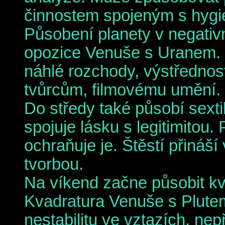
činnostem spojeným s hygi
Působení planety v negativ
opozice Venuše s Uranem. 
náhlé rozchody, výstřednos
tvůrcům, filmovému umění.
Do středy také působí sext
spojuje lásku s legitimitou
ochraňuje je. Štěstí přináš
tvorbou.
Na víkend začne působit k
Kvadratura Venuše s Plute
nestabilitu ve vztazích, ne