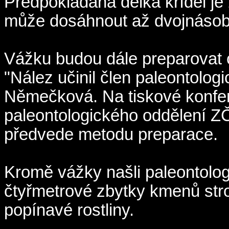
Předpokládaná délka křídel je 
může dosáhnout až dvojnásob
Vážku budou dále preparovat o
"Nález učinil člen paleontolo
Němečková. Na tiskové konfer
paleontologického oddělení Z
předvede metodu preparace.
Kromě vážky našli paleontologo
čtyřmetrové zbytky kmenů stro
popínavé rostliny.