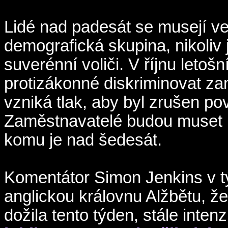
Lidé nad padesát se musejí ve
demografická skupina, nikoliv 
suverénní voliči. V říjnu letošn
protizákonné diskriminovat za
vzniká tlak, aby byl zrušen p
Zaměstnavatelé budou muset na
komu je nad šedesát.
Komentátor Simon Jenkins v t
anglickou královnu Alžbětu, že
dožila tento týden, stále inten