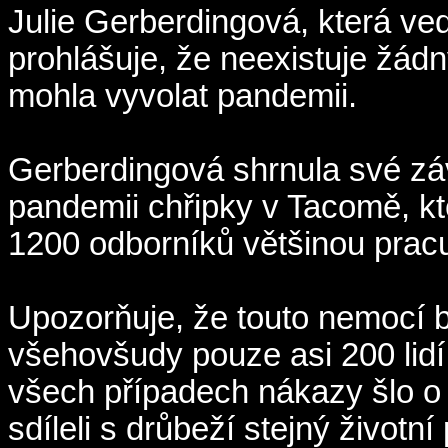
Julie Gerberdingová, která ve
prohlášuje, že neexistuje žád
mohla vyvolat pandemii.
Gerberdingová shrnula své zá
pandemii chřipky v Tacomě, kt
1200 odborníků většinou pracuj
Upozorňuje, že touto nemocí 
všehovšudy pouze asi 200 lidí,
všech případech nákazy šlo o 
sdíleli s drůbeží stejný životní 