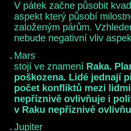
V pátek začne působit kvad
aspekt který působí milostn
založeným párům. Vzhledem
nebude negativní vliv aspekt
Mars
stojí ve znamení
Raka. Pla
poškozena. Lidé jednají př
počet konfliktů mezi lidmi
nepříznivě ovlivňuje i po
v Raku nepříznivě ovlivňu
Jupiter