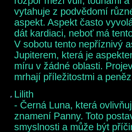
rozpor mezi vůlí, touhami a 
vytahuje z podvědomí různé 
aspekt. Aspekt často vyvolá
dát kardiaci, neboť má tento
V sobotu
tento nepříznivý a
Jupiterem, která je aspekte
míru v žádné oblasti. Proje
mrhají příležitostmi a peněz
Lilith
- Černá Luna, která ovlivňuj
znamení Panny. Toto posta
smyslnosti a může být příčin