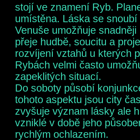
stojí ve znamení Ryb. Plan
umístěna. Láska se snoubí
Venuše umožňuje snadněji na
přeje hudbě, soucitu a proj
rozvíjení vztahů u kterých p
Rybách velmi často umožňuj
zapeklitých situací.
Do soboty
působí konjunkc
tohoto aspektu jsou city ča
zvyšuje význam lásky ale hr
vzniklé v době jeho působe
rychlým ochlazením.