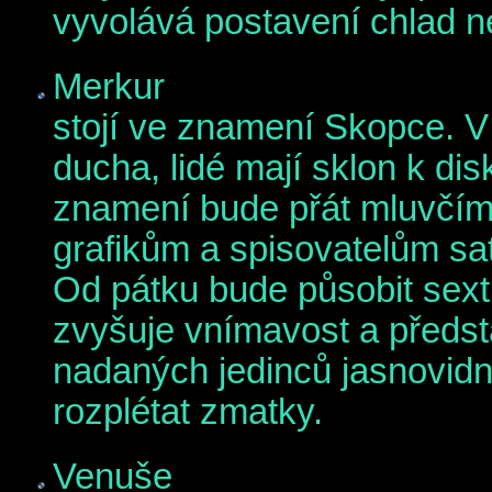
vyvolává postavení chlad n
Merkur
stojí ve znamení Skopce. V
ducha, lidé mají sklon k d
znamení bude přát mluvčím,
grafikům a spisovatelům sat
Od pátku
bude působit sext
zvyšuje vnímavost a předst
nadaných jedinců jasnovidn
rozplétat zmatky.
Venuše