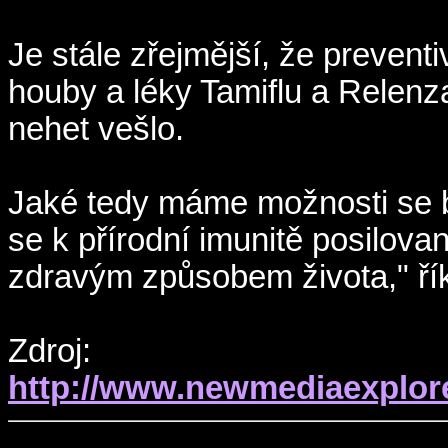
Je stále zřejmější, že preventi
houby a léky Tamiflu a Relenza
nehet vešlo.
Jaké tedy máme možnosti se br
se k přírodní imunitě posilova
zdravým způsobem života," ří
Zdroj:
http://www.newmediaexplore