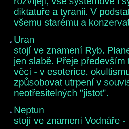
rozvíjejí, vše systémové i
diktatuře a tyranii. V podsta
všemu starému a konzervat
Uran
stojí ve znamení Ryb. Plan
jen slabě. Přeje především t
věcí - v esoterice, okultis
způsobovat utrpení v souvis
neotřesitelných "jistot".
Neptun
stojí ve znamení Vodnáře - 