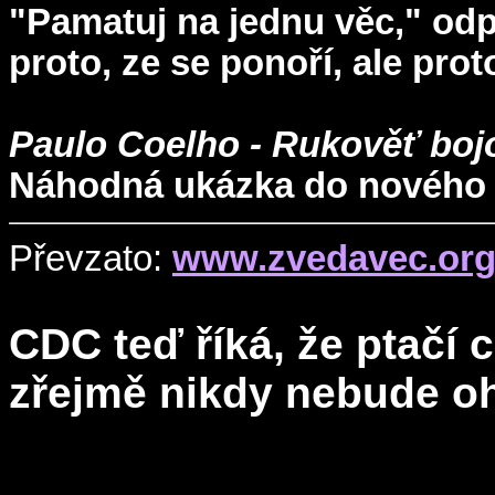
"Pamatuj na jednu věc," odp
proto, ze se ponoří, ale pro
Paulo Coelho - Rukověť bojo
Náhodná ukázka do nového 
Převzato:
www.zvedavec.or
CDC teď říká, že ptačí
zřejmě nikdy nebude o