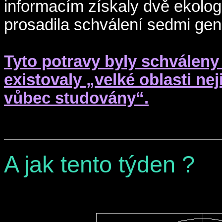
informacím získaly dvě ekologi
prosadila schválení sedmi gen
Tyto potravy byly schváleny
existovaly „velké oblasti ne
vůbec studovány“.
A jak tento týden ?