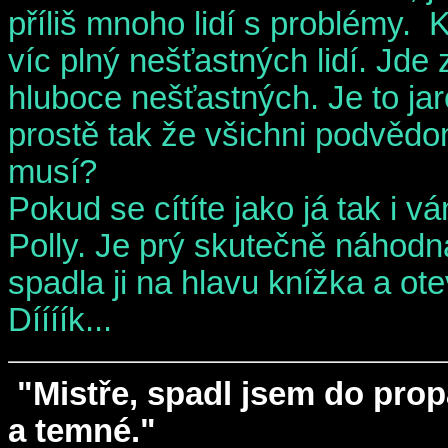
příliš mnoho lidí s problémy. 
víc plný nešťastných lidí. Jde 
hluboce nešťastných. Je to ja
prostě tak že všichni podvědomě
musí?
Pokud se cítíte jako já tak i
Polly. Je prý skutečně náhodn
spadla ji na hlavu knížka a ot
Díííík...
"Mistře, spadl jsem do propa
a temné."