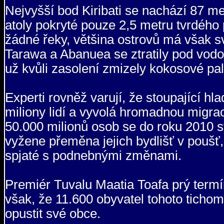
Nejvyšší bod Kiribati se nachází 87 m
atoly pokryté pouze 2,5 metru tvrdého 
žádné řeky, většina ostrovů má však s
Tarawa a Abanuea se ztratily pod vodou
už kvůli zasolení zmizely kokosové pa
Experti rovněž varují, že stoupající hl
miliony lidí a vyvolá hromadnou migr
50.000 milionů osob se do roku 2010 s
vyžene přeměna jejich bydlišť v poušť,
spjaté s podnebnými změnami.
Premiér Tuvalu Maatia Toafa prý termín
však, že 11.600 obyvatel tohoto ticho
opustit své obce.