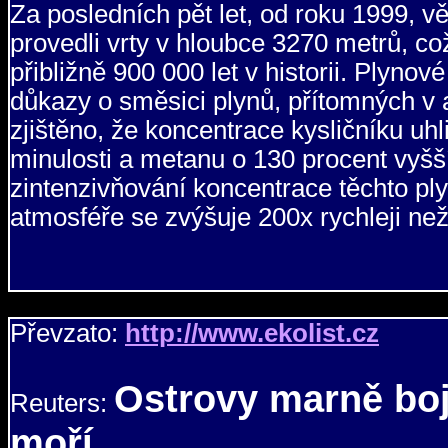
Za posledních pět let, od roku 1999, vě
provedli vrty v hloubce 3270 metrů, co
přibližně 900 000 let v historii. Plynov
důkazy o směsici plynů, přítomných v at
zjištěno, že koncentrace kysličníku uhl
minulosti a metanu o 130 procent vyšší
zintenzivňování koncentrace těchto pl
atmosféře se zvýšuje 200x rychleji než
Převzato:
http://www.ekolist.cz
Ostrovy marně boju
Reuters:
moří