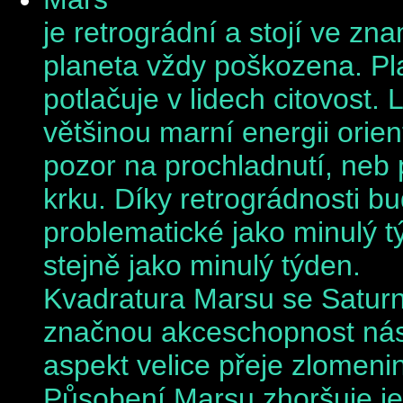
je retrográdní a stojí ve z
planeta vždy poškozena. Pla
potlačuje v lidech citovost
většinou marní energii orien
pozor na prochladnutí, neb
krku. Díky retrográdnosti b
problematické jako minulý 
stejně jako minulý týden.
Kvadratura Marsu se Saturne
značnou akceschopnost násil
aspekt velice přeje zlomeni
Působení Marsu zhoršuje je