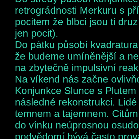
retrográdnosti Merkuru s pří
pocitem že blbci jsou ti dru
jen pocit).
Do pátku
působí kvadratura
že budeme umíněnější a ner
na zbytečně impulsivní reak
Na víkend
nás začne ovlivň
Konjunkce Slunce s Plutem s
následné rekonstrukci. Lidé 
temnem a tajemnem. Citům 
do vínku neúprosnou osudovo
podvědomí bývá často prov