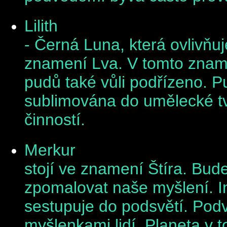
Lilith
- Černá Luna, která ovlivňuj
znamení Lva. V tomto zname
pudů také vůli podřízeno. 
sublimována do umělecké tv
činností.
Merkur
stojí ve znamení Štíra. Bud
zpomalovat naše myšlení. I
sestupuje do podsvětí. Podv
myšlenkami lidí. Planeta v 