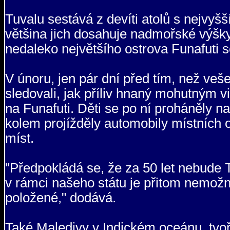
Tuvalu sestává z devíti atolů s nejv
většina jich dosahuje nadmořské výšky
nedaleko největšího ostrova Funafuti se
V únoru, jen pár dní před tím, než veše
sledovali, jak příliv hnaný mohutným vi
na Funafuti. Děti se po ní proháněly 
kolem projížděly automobily místních 
míst.
"Předpokládá se, že za 50 let nebude T
v rámci našeho státu je přitom nemožn
položené," dodává.
Také Maledivy v Indickém oceánu, tvoř