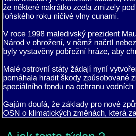
že některé nakrátko zcela zmizely pod 
loňského roku ničivé vlny cunami.
V roce 1998 maledivský prezident Mau
Národ v ohrožení, v němž načrtl nebez
byly vystavěny pobřežní hráze, aby chr
Malé ostrovní státy žádají nyní vytvoře
pomáhala hradit škody způsobované zm
speciálního fondu na ochranu vodních 
Gajúm doufá, že základy pro nové způ
OSN o klimatických změnách, která zač