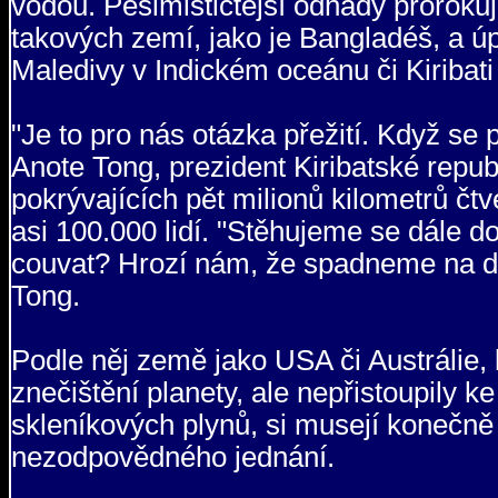
vodou. Pesimističtější odhady prorokuj
takových zemí, jako je Bangladéš, a ú
Maledivy v Indickém oceánu či Kiribati 
"Je to pro nás otázka přežití. Když se 
Anote Tong, prezident Kiribatské repub
pokrývajících pět milionů kilometrů čt
asi 100.000 lidí. "Stěhujeme se dále d
couvat? Hrozí nám, že spadneme na dr
Tong.
Podle něj země jako USA či Austrálie,
znečištění planety, ale nepřistoupily 
skleníkových plynů, si musejí konečn
nezodpovědného jednání.