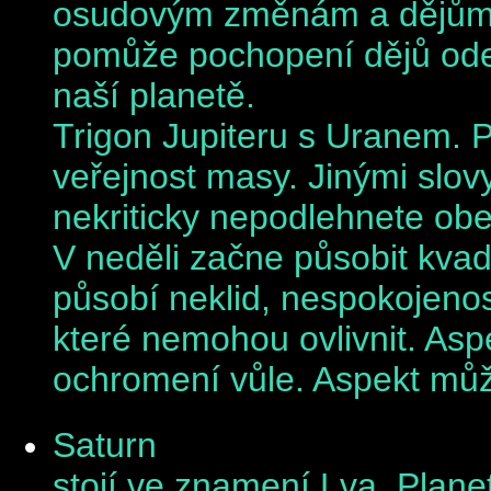
osudovým změnám a dějům.
pomůže pochopení dějů odeh
naší planetě.
Trigon Jupiteru s Uranem. 
veřejnost masy. Jinými slovy 
nekriticky nepodlehnete ob
V neděli začne působit kvad
působí neklid, nespokojenost
které nemohou ovlivnit. As
ochromení vůle. Aspekt můž
Saturn
stojí ve
znamení Lva.
Planet