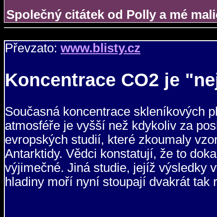
Společný citátek od Polly a mé mali
Převzato:
www.blisty.cz
Koncentrace CO2 je "nej
Současná koncentrace skleníkových ply
atmosféře je vyšší než kdykoliv za pos
evropských studií, které zkoumaly vz
Antarktidy. Vědci konstatují, že to dok
výjimečné. Jiná studie, jejíž výsledky
hladiny moří nyní stoupají dvakrát tak 