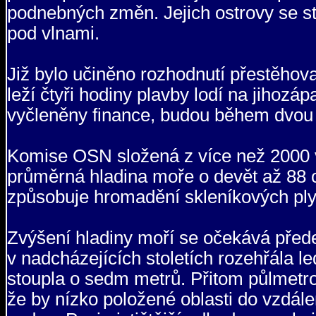
podnebných změn. Jejich ostrovy se st
pod vlnami.
Již bylo učiněno rozhodnutí přestěhova
leží čtyři hodiny plavby lodí na jihoz
vyčleněny finance, budou během dvou l
Komise OSN složená z více než 2000 
průměrná hladina moře o devět až 88 c
způsobuje hromadění skleníkových plynů,
Zvýšení hladiny moří se očekává přede
v nadcházejících stoletích rozehřála 
stoupla o sedm metrů. Přitom půlmetro
že by nízko položené oblasti do vzdál