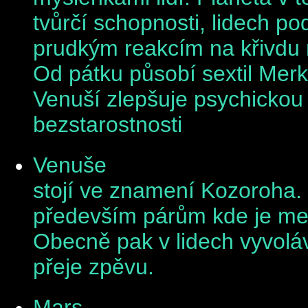
tvůrčí schopnosti, lidech po
prudkým reakcím na křivdu 
Od pátku působí sextil Merk
Venuší zlepšuje psychickou 
bezstarostnosti
Venuše
stojí ve znamení Kozoroha.
především párům kde je mezi
Obecně pak v lidech vyvolá
přeje zpěvu.
Mars