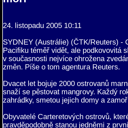
24. listopadu 2005 10:11
SYDNEY (Austrálie) (ČTK/Reuters) - C
Pacifiku téměř vidět, ale podkovovitá s
v současnosti nejvíce ohrožena zvedán
změn. Píše o tom agentura Reuters.
Dvacet let bojuje 2000 ostrovanů marno
snaží se pěstovat mangrovy. Každý rok 
zahrádky, smetou jejich domy a zamoří 
Obyvatelé Carteretových ostrovů, kter
pravděpodobně stanou jedněmi z první