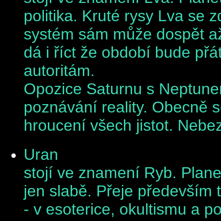
politika. Kruté rysy Lva se z
systém sám může dospět až k
dá i říct že období bude př
autoritám.
Opozice Saturnu s Neptunem
poznávání reality. Obecně s
hroucení všech jistot. Nebe
Uran
stojí ve znamení Ryb. Plan
jen slabě. Přeje především tv
- v esoterice, okultismu a