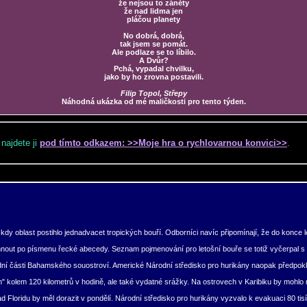
že nejsou to záněty
že nad lidma jen
pláčou planety
No dobrá, dobrá,
tak jsem se pomát.
Ale podlaze se to líbilo.
A Dvůr?
Pchá, vypadal chvilku,
jako by ho zrovna postavili.
Filip Topol, Střepy
Náhodná ukázka od mé maličkosti pro tento týden.
 najdete ji
pod tímto odkazem: >>Moje hra o rychlovarnou konvici>>
.
dy oblast postihlo jednadvacet tropických bouří. Odborníci navíc připomínají, že do konce l
nout po písmenu řecké abecedy. Seznam pojmenování pro letošní bouře se totiž vyčerpal s p
hodní části Bahamského souostroví. Americké Národní středisko pro hurikány naopak předpo
jen" kolem 120 kilometrů v hodině, ale také vydatné srážky. Na ostrovech v Karibiku by mohlo
d Floridu by měl dorazit v pondělí. Národní středisko pro hurikány vyzvalo k evakuaci 80 tis