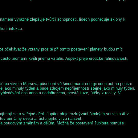
znamení výrazně zlepšuje tvůrčí schopnosti, lidech podněcuje sklony k
icní infekce.
ze očekávat že vztahy prožité při tomto postavení planety budou mít
asto promarní kvůli jinému vztahu. Aspekt přeje erotické rafinovanosti,
idé po vlivem Marsova působení většinou marní energii orientací na peníze.
é jako minulý týden a bude zdrojem nepříjemností stejně jako minulý týden.
ledávání absurdna a nadpřirozena, prostě iluze, útěky z reality. V
ímají se o veřejné dění. Jupiter přeje rozkrývání širokých souvislostí v
vření Číny světu a růstu jejího vlivu na svět.
nově a osudovým změnám a dějům. Možná že postavení Jupitera pomůže