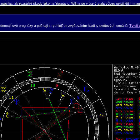
 napáchat tak rozsáhlé škody jako na Yucatanu. Wilma se v úterý stala vůbec nejsilnějším n
hodnocují své prognózy a počítají s rychlejším zvyšováním hladiny světových oceánů.
Tvrdí 