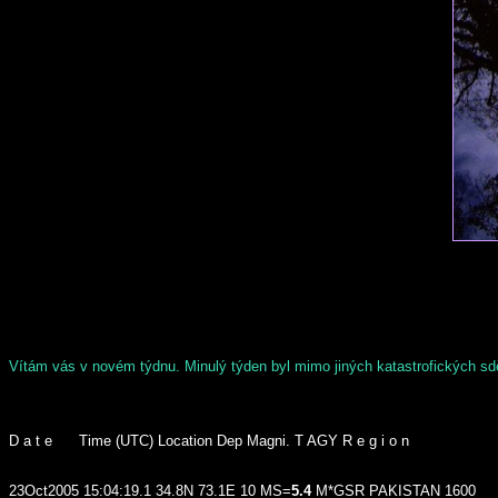
Vítám vás v novém týdnu. Minulý týden byl mimo jiných katastrofických sdě
D a t e Time (UTC) Location Dep Magni. T AGY R e g i o n
23Oct2005 15:04:19.1 34.8N 73.1E 10 MS=
5.4
M*GSR PAKISTAN 1600