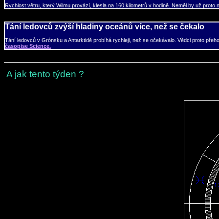
Rychlost větru, který Wilmu provází, klesla na 160 kilometrů v hodině. Neměl by už proto
Tání ledovců zvýší hladiny oceánů více, než se čekalo
Tání ledovců v Grónsku a Antarktidě probíhá rychleji, než se očekávalo. Vědci proto pře
časopise Science.
A jak tento týden ?