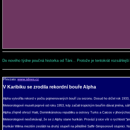
Do nového týdne poučná historka od Táni... Protože je tentokrát rozsáhlejší
Převzato:
www.idnes.cz
V Karibiku se zrodila rekordní bouře Alpha
Alpha vytvořila rekord v počtu pojmenovaných bouří za sezonu. Dosud ho držel rok 1933, k
Meteorologové museli poprvé od roku 1953, kdy začali tropickým bouřím dávat jména, sáh
Alpha zřejmě ohrozí Haiti, Dominikánskou republiku a ostrovy Turks a Caicos v jihovýc
Meteorologové neočekávají, že se z Alphy stane hurikán. Provází ji sice vítr o rychlosti "
Hurikán Wilma mezitím zeslábl na druhý stupeň na pětidílné Saffir-Simpsonově stupnici. Na