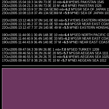
23Oct2005 15:04:19.3 34.9N 73.0E 10 mb=
6.0
M*EMS PAKISTAN 1545
23Oct2005 15:04:21.3 34.9N 73.0E 10 M =
6.0
M*NEI PAKISTAN 1526
23Oct2005 10:08:10.9 37.3N 134.5E360 mb=
6.2
M*GSR SEA OF JAPAN 1
23Oct2005 10:08:13.8 37.4N 134.5E369 M =
5.9
M*NEI SEA OF JAPAN 10
22Oct2005 13:12:46.9 37.0N 141.0E 60 mb=
5.7
A*EMS EASTERN HONSHU
22Oct2005 13:12:46.2 37.3N 141.0E 50 mb=
6.0
M*GSR NEAR EAST COAS
22Oct2005 13:12:47.7 37.1N 140.9E 49 M =
5.5
M*NEI EASTERN HONSHU,
19Oct2005 11:44:00.1 30.4N 148.3E 10 mb=
6.4
M*SED NORTH PACIFIC O
19Oct2005 11:44:40.9 36.4N 140.9E 33 MS=
6.2
M*GSR NEAR EAST COAS
19Oct2005 11:44:43.9 36.4N 140.9E 37 M =
6.5
M*NEI NEAR EAST COAST
17Oct2005 09:47:04.3 39.9N 26.8E 1 mb=
7.0
M*SED TURKEY 1209
17Oct2005 09:46:56.5 38.2N 26.6E 20 MS=
5.7
M*GSR AEGEAN SEA 1111
17Oct2005 09:46:55.5 38.2N 26.7E 10 mb=
5.6
M*EMS AEGEAN SEA 1025
17Oct2005 09:46:57.8 38.1N 26.7E 10 M =
5.7
M*NEI AEGEAN SEA 1012