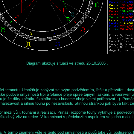
Diagram ukazuje situaci ve středu 26.10.2005 .
jící temnotu. Umožňuje zabývat se svým podvědomím, řešit a přetvářet i dost
dské pudové smyslnosti trpí a Slunce přeje spíše tajným láskám, a vášnivému
u je že díky začátku školního roku budeme oboje velmi potřebovat...). Pomáh
ynalézavost a silnou touhu po nezávislosti. Stinnou stránkou pak bývá fakt že
 mezi vůlí, touhami a realizací. Přináší rozporné touhy vytahuje z podvědom
kt škodlivý vliv na srdce. V kombinaci s předchozím aspektem se jedná o dost
Lva. V tomto znamení vůle je tento bod smyslnosti a pudů také vůli podřízen