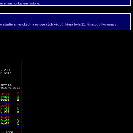
aměřeným hurikánem historie.
to studie amerických a evropských vědců, která byla 21. října publikována v