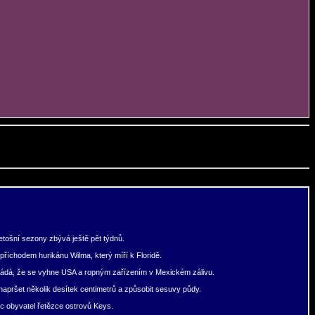
etošní sezony zbývá ještě pět týdnů.
říchodem hurikánu Wilma, který míří k Floridě.
kládá, že se vyhne USA a ropným zařízením v Mexickém zálivu.
 napršet několik desítek centimetrů a způsobit sesuvy půdy.
íc obyvatel řetězce ostrovů Keys.