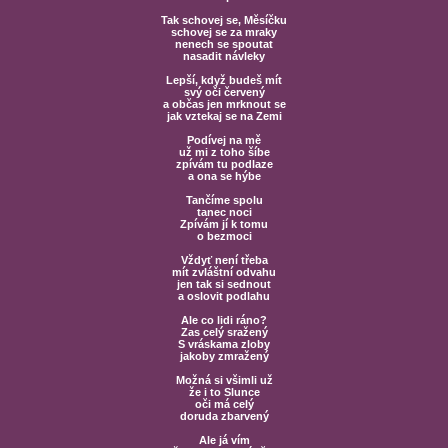
Tak schovej se, Měsíčku
schovej se za mraky
nenech se spoutat
nasadit návleky
Lepší, když budeš mít
svý oči červený
a občas jen mrknout se
jak vztekaj se na Zemi
Podívej na mě
už mi z toho šíbe
zpívám tu podlaze
a ona se hýbe
Tančíme spolu
tanec noci
Zpívám jí k tomu
o bezmoci
Vždyť není třeba
mít zvláštní odvahu
jen tak si sednout
a oslovit podlahu
Ale co lidi ráno?
Zas celý sražený
S vráskama zloby
jakoby zmražený
Možná si všimli už
že i to Slunce
oči má celý
doruda zbarvený
Ale já vím