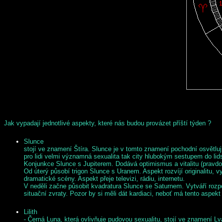
Jak vypadají jednotlivé aspekty, které nás budou provázet příští týden ?
Slunce
stojí ve znamení Štíra. Slunce je v tomto znamení pochodní osvětlu
pro lidi velmi významná sexualita tak city hlubokým sestupem do li
Konjunkce Slunce s Jupiterem. Dodává optimismus a vitalitu (pravdo
Od úterý
působí trigon Slunce s Uranem. Aspekt rozvíjí originalitu, v
dramatické scény. Aspekt přeje televizi, rádiu, internetu.
V neděli
začne působit kvadratura Slunce se Saturnem. Vytváří rozpor
situační zvraty. Pozor by si měli dát kardiaci, neboť má tento aspe
Lilith
- Černá Luna, která ovlivňuje pudovou sexualitu, stojí ve znamení 