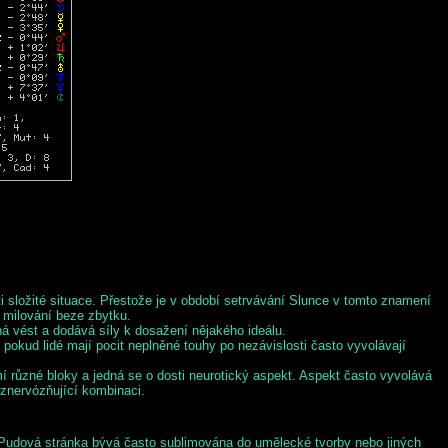
i složité situace. Přestože je v období setrvávání Slunce v tomto znamení
 milování beze zbytku.
á vést a dodává síly k dosažení nějakého ideálu.
 pokud lidé mají pocit neplněné touhy po nezávislosti často vyvolávají
í různé bloky a jedná se o dosti neurotický aspekt. Aspekt často vyvolává
 znervózňující kombinaci.
o. Pudová stránka bývá často sublimována do umělecké tvorby nebo jiných