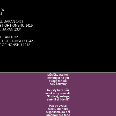
104
31
, JAPAN 1423
T OF HONSHU,1419
 JAPAN 1334
CEAN 1632
T OF HONSHU,1242
 OF HONSHU,1212
Měsíčku na nebi
nekoukej na lidi
budeš mít oči
celý červený
Nejistý hvězdáři
vztekle by remcali:
"Podívej, kolego,
změnil si líčení!"
Pak by vyslali
raketu do nebe
s kapkama do očí
určenou pro tebe