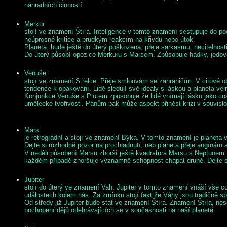
náhradních činností.
Merkur
stojí ve znamení Štíra. Inteligence v tomto znamení sestupuje do p
neúprosné kritice a prudkým reakcím na křivdu nebo útok.
Planeta bude ještě
do úterý
poškozena, přeje sarkasmu, necitelnosti 
Do úterý
působí opozice Merkuru s Marsem. Způsobuje hádky, jedova
Venuše
stojí ve znamení Střelce. Přeje smlouvám se zahraničím. V citové o
tendence k opakování. Lidé sledují své ideály s láskou a planeta ve
Konjunkce Venuše s Plutem způsobuje že lidé vnímají lásku jako cosi
umělecké tvořivosti. Pánům pak může aspekt přinést krizi v souvislo
Mars
je retrográdní a stojí ve znamení Býka. V tomto znamení je planeta v
Dejte si rozhodně pozor na prochladnutí, neb planeta přeje angínám 
V neděli
působení Marsu zhorší ještě kvadratura Marsu s Neptunem. Je
každém případě zhoršuje významně schopnost chápat druhé. Dejte si
Jupiter
stojí
do úterý
ve znamení Vah. Jupiter v tomto znamení vnáší vše co je
událostech kolem nás. Za zmínku stojí fakt že Váhy jsou tradičně spo
Od středy
již Jupiter bude stát ve znamení Štíra. Znamení Štíra, 
pochopení dějů odehrávajících se v současnosti na naší planetě.