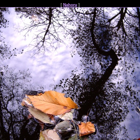
[
Nahoru
]