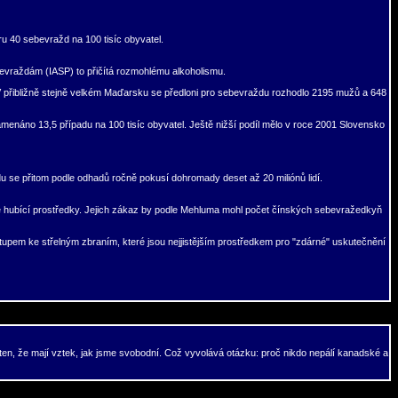
 40 sebevražd na 100 tisíc obyvatel.
bevraždám (IASP) to přičítá rozmohlému alkoholismu.
V přibližně stejně velkém Maďarsku se předloni pro sebevraždu rozhodlo 2195 mužů a 648
náno 13,5 případu na 100 tisíc obyvatel. Ještě nižší podíl mělo v roce 2001 Slovensko
 se přitom podle odhadů ročně pokusí dohromady deset až 20 miliónů lidí.
té hubící prostředky. Jejich zákaz by podle Mehluma mohl počet čínských sebevražedkyň
stupem ke střelným zbraním, které jsou nejjistějším prostředkem pro "zdárné" uskutečnění
ten, že mají vztek, jak jsme svobodní. Což vyvolává otázku: proč nikdo nepálí kanadské a