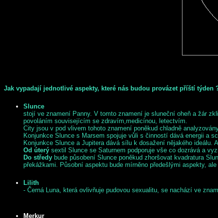
Jak vypadají jednotlivé aspekty, které nás budou provázet příští týden 
Slunce
stojí ve znamení Panny. V tomto znamení je sluneční oheň a žár zkl
povoláním souvisejícím se zdravím,medicínou, letectvím.
City jsou v pod vlivem tohoto znamení poněkud chladně analyzovány
Konjunkce Slunce s Marsem spojuje vůli s činností dává energii a sch
Konjunkce Slunce a Jupitera dává sílu k dosažení nějakého ideálu. 
Od úterý
sextil Slunce se Saturnem podporuje vše co dozrává a vyzr
Do středy
bude působení Slunce poněkud zhoršovat kvadratura Slunce
překážkami. Působní aspektu bude mírněno předešlými aspekty, ale i 
Lilith
- Černá Luna, která ovlivňuje pudovou sexualitu, se nachází ve znam
Merkur