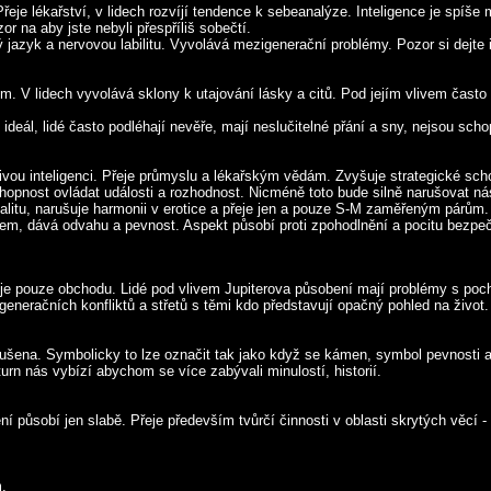
eje lékařství, v lidech rozvíjí tendence k sebeanalýze. Inteligence je spíše m
r na aby jste nebyli přespříliš sobečtí.
azyk a nervovou labilitu. Vyvolává mezigenerační problémy. Pozor si dejte 
 V lidech vyvolává sklony k utajování lásky a citů. Pod jejím vlivem často
ál, lidé často podléhají nevěře, mají neslučitelné přání a sny, nejsou schopn
vou inteligenci. Přeje průmyslu a lékařským vědám. Zvyšuje strategické schop
pnost ovládat události a rozhodnost. Nicméně toto bude silně narušovat nás
talitu, narušuje harmonii v erotice a přeje jen a pouze S-M zaměřeným párům.
m, dává odvahu a pevnost. Aspekt působí proti zpohodlnění a pocitu bezpečí
je pouze obchodu. Lidé pod vlivem Jupiterova působení mají problémy s poc
eračních konfliktů a střetů s těmi kdo představují opačný pohled na život.
ušena. Symbolicky to lze označit tak jako když se kámen, symbol pevnosti a
aturn nás vybízí abychom se více zabývali minulostí, historií.
ní působí jen slabě. Přeje především tvůrčí činnosti v oblasti skrytých věcí 
m.