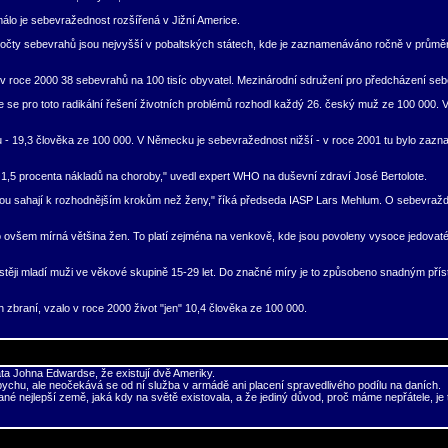
álo je sebevražednost rozšířená v Jižní Americe.
čty sebevrahů jsou nejvyšší v pobaltských státech, kde je zaznamenáváno ročně v průměru
o v roce 2000 38 sebevrahů na 100 tisíc obyvatel. Mezinárodní sdružení pro předcházení se
se pro toto radikální řešení životních problémů rozhodl každý 26. český muž ze 100 000. 
9,3 člověka ze 100 000. V Německu je sebevražednost nižší - v roce 2001 tu bylo zazname
1,5 procenta nákladů na choroby," uvedl expert WHO na duševní zdraví José Bertolote.
nou sahají k rozhodnějším krokům než ženy," říká předseda IASP Lars Mehlum. O sebevraždu
ho ovšem mírná většina žen. To platí zejména na venkově, kde jsou povoleny vysoce jedova
 častěji mladí muži ve věkové skupině 15-29 let. Do značné míry je to způsobeno snadným pří
 zbraní, vzalo v roce 2000 život "jen" 10,4 člověka ze 100 000.
ta Johna Edwardse, že existují dvě Ameriky.
přepychu, ale neočekává se od ní služba v armádě ani placení spravedlivého podílu na daních.
é nejlepší země, jaká kdy na světě existovala, a že jediný důvod, proč máme nepřátele, je 