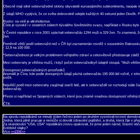
Obecně mají silné sebevražedné sklony obyvatelé euroasijského subkontinentu, naopak m
Z údajů WHO vyplývá, že ze světa dobrovolně odejde každých 40 sekund jeden člověk. Po
Rusko: na vině je alkoholismus
Číslo je vysoké i v ostatních státech bývalého Sovětského svazu, například v Rusku byl
V České republice v roce 2001 spáchali sebevraždu 1294 muži a 329 žen. To znamená, že 
žen.
Poměrně větší podíl sebevražd než v ČR byl zaznamenán rovněž v sousedním Rakousku - 1
- 12,9 na 100 000.
"Sebevražednost je velkým problémem veřejného zdraví a celosvětově představuje zátěž 
Mezi sebevrahy je většina mužů, i když počet sebevražedkyň údajně stoupá. "Muži větši
Dostupnost sebevražedných prostředků
Anomálií je Čína, kde podle dostupných údajů páchá sebevraždu 195 000 lidí ročně, z to
snížit.
Největší podíl mezi sebevrahy zaujímají starší lidé, ale k sebevraždě se rozhodují stále
sebevraždy.
Přesto si například ve Spojených státech, které jsou známé snadnou dostupností střelných
ČTK
Na sjezdu republikánů se minulý týden řečníci jeden po druhém vysmívali tvrzení demokra
Jedna, která pilně pracuje a nemůže si dovolit zdravotní pojištění, a druhá, která žije v 
Za skandování "USA, USA" republikáni znovu opakovali, že jsme jeden národ, šťastní občan
švédské vlajky?
Více
>>ZDE>>