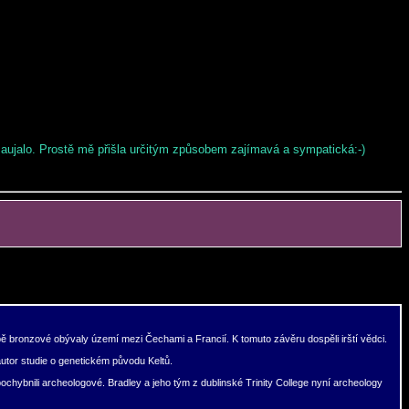
 zaujalo. Prostě mě přišla určitým způsobem zajímavá a sympatická:-)
ě bronzové obývaly území mezi Čechami a Francií. K tomuto závěru dospěli irští vědci.
autor studie o genetickém původu Keltů.
pochybnili archeologové. Bradley a jeho tým z dublinské Trinity College nyní archeology