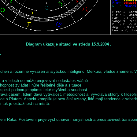
Diagram ukazuje situaci ve středu 15.9.2004 .
?
idněn a rozumně vyvážen analytickou inteligencí Merkura, vládce znamení. V 
 a v lidech se může projevovat nedostatek vášně.
opnost zvládat i hůře řešitelné děje a situace.
Aspekt podporuje optimistické myšlení a soudnost.
ává časem, lidem dává vytrvalost, metodičnost a vyvolává sklony k filosofii
 s Plutem. Aspekt komplikuje sexuální vztahy, lidé mají tendence k sebede
tak je ostražitost na místě.
ení Raka. Postavení přeje vychutnávání smyslnosti a představivost transponuj