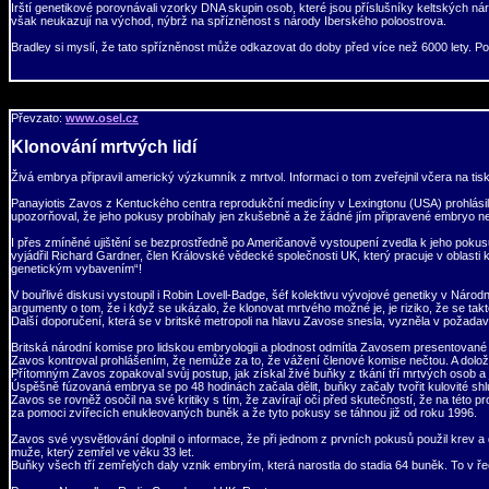
Irští genetikové porovnávali vzorky DNA skupin osob, které jsou příslušníky keltských náro
však neukazují na východ, nýbrž na spřízněnost s národy Iberského poloostrova.
Bradley si myslí, že tato spřízněnost může odkazovat do doby před více než 6000 lety. Podl
Převzato:
www.osel.cz
Klonování mrtvých lidí
Živá embrya připravil americký výzkumník z mrtvol. Informaci o tom zveřejnil včera na ti
Panayiotis Zavos z Kentuckého centra reprodukční medicíny v Lexingtonu (USA) prohlásil
upozorňoval, že jeho pokusy probíhaly jen zkušebně a že žádné jím připravené embryo neb
I přes zmíněné ujištění se bezprostředně po Američanově vystoupení zvedla k jeho pokusům
vyjádřil Richard Gardner, člen Královské vědecké společnosti UK, který pracuje v oblas
genetickým vybavením“!
V bouřlivé diskusi vystoupil i Robin Lovell-Badge, šéf kolektivu vývojové genetiky v Náro
argumenty o tom, že i když se ukázalo, že klonovat mrtvého možné je, je riziko, že se ta
Další doporučení, která se v britské metropoli na hlavu Zavose snesla, vyzněla v požadav
Britská národní komise pro lidskou embryologii a plodnost odmítla Zavosem presentované
Zavos kontroval prohlášením, že nemůže za to, že vážení členové komise nečtou. A doložil
Přítomným Zavos zopakoval svůj postup, jak získal živé buňky z tkání tří mrtvých osob a j
Úspěšně fúzovaná embrya se po 48 hodinách začala dělit, buňky začaly tvořit kulovité sh
Zavos se rovněž osočil na své kritiky s tím, že zavírají oči před skutečností, že na této p
za pomoci zvířecích enukleovaných buněk a že tyto pokusy se táhnou již od roku 1996.
Zavos své vysvětlování doplnil o informace, že při jednom z prvních pokusů použil krev a
muže, který zemřel ve věku 33 let.
Buňky všech tří zemřelých daly vznik embryím, která narostla do stadia 64 buněk. To v ř