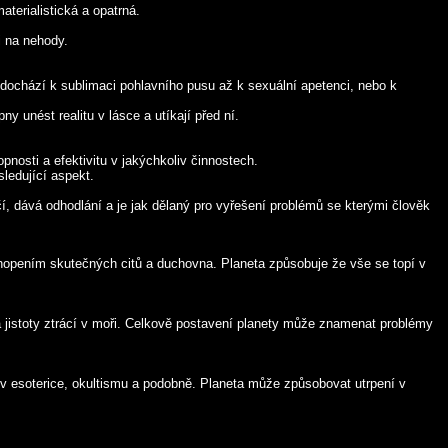
aterialistická a opatrná.
i na nehody.
 dochází k sublimaci pohlavního pusu až k sexuální apetenci, nebo k
y unést realitu v lásce a utíkají před ní.
nosti a efektivitu v jakýchkoliv činnostech.
ledující aspekt.
, dává odhodlání a je jak dělaný pro vyřešení problémů se kterými člověk
hopením skutečných citů a duchovna. Planeta způsobuje že vše se topí v
 jistoty ztrácí v moři. Celkově postavení planety může znamenat problémy
- v esoterice, okultismu a podobně. Planeta může způsobovat utrpení v