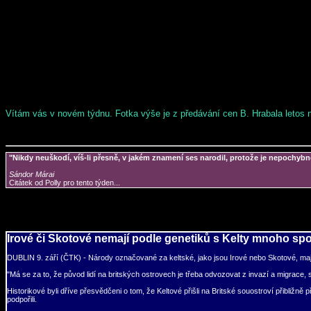
Vítám vás v novém týdnu. Fotka výše je z předávání cen B. Hrabala letos n
"Nikdy neuškodí, víš-li přesně, v jakém znamení ses narodil, protože je nepochybné
Sándor Márai
Citátek od Polly pro tento týden...
Irové či Skotové nemají podle genetiků s Kelty mnoho sp
DUBLIN 9. září (ČTK) - Národy označované za keltské, jako jsou Irové nebo Skotové, mají
"Má se za to, že původ lidí na britských ostrovech je třeba odvozovat z invazí a migrace
Historikové byli dříve přesvědčeni o tom, že Keltové přišli na Britské souostroví přibliž
podpořili.