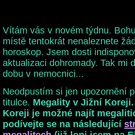
Vítám vás v novém týdnu. Bohu
místě tentokrát nenaleznete žád
horoskop. Jsem dosti indispon
aktualizaci dohromady. Tak mi d
dobu v nemocnici...
Neodpustím si jen upozornění pro
titulce.
Megality v Jižní Koreji.
Koreji je možné najít megalit
podívejte se na následující
st
megalitech
(již loni jsem na E