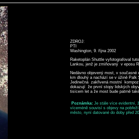
ZDROJ:
PTI
Washington, 9. října 2002
Raketoplán Shuttle vyfotografoval tuto
Lankou, jenž je zmiňovaný v eposu Ra
Nedávno objevený most, v současné d
km dlouhý a nachází se v úžině Palk S
Jedinečná zakřivená mostní kompozic
dokazují že první stopy lidských oby
tisícem let a že most bude patrně také
Poznámka:
Je stále více evidentní, 
víceméně souvisí s objevy na pobřeží 
město, nyní datované do doby před 20 