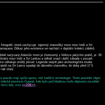
 fotografii, která zachycuje tajemný starověký most mezi Indií a Sri
mayana. Důkaz jeho existence se nachází v digitální kolekci záběrů.
obě nazývaný Adamův most je zhotovený z řetězce jakýchsi prahů, je 30
traits mezi Indií a Sri Lankou a odhalí snad i další záhady v pozadí.
e odhaluje umělý původ. Legenda stejně jako archeologická studia
vatelů na Sri Lance spadají do dávného starověku, do doby před 17,5
 tak starý.
že pravdu mají spíše eposy, než tradiční archeologie. Tento poslední objev
indické provincie Gujarat, kde bylo pod hladinou moře objeveno rozsáhlé
tisíci lety, více
>>ZDE>>
...