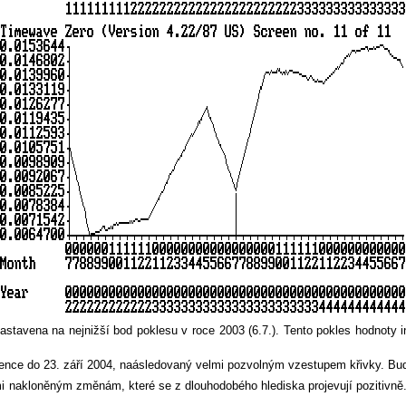
 nastavena na nejnižší bod poklesu v roce 2003 (6.7.). Tento pokles hodnot
ence do 23. září 2004,
naásledovaný
velmi pozvolným vzestupem křivky. Bude
elmi nakloněným změnám, které se z dlouhodobého hlediska projevují poziti