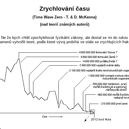
Zrychlování času
(
Time
Wave
Zero
- T. & D.
McKenna
)
(nad teorií známých autorů)
ak? Ne že bych chtěl zpochybňovat fyzikální zákony, ale dostal se mi do ruk
menů vytvořili teorii, podle které vývoj probíhá ve stále se zrychlujících
frak