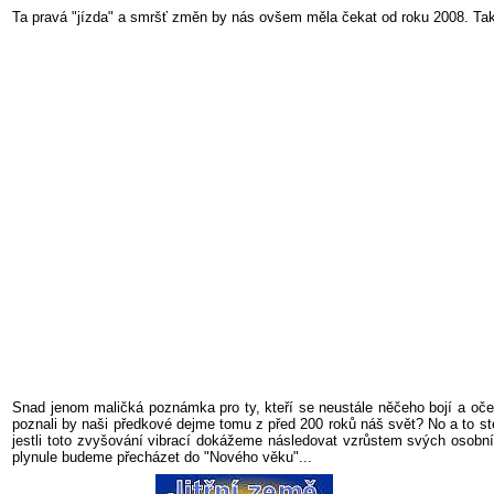
Ta pravá "jízda" a smršť změn by nás ovšem měla čekat od roku 2008. Tak
Snad jenom maličká poznámka pro ty, kteří se neustále něčeho bojí a oče
poznali by naši předkové dejme tomu z před 200 roků náš svět? No a to stej
jestli toto zvyšování vibrací dokážeme následovat vzrůstem svých osobn
plynule budeme přecházet do "Nového věku"...