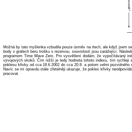
Možná by tato myšlenka vzbudila pouze úsměv na rtech, ale když jsem se 
body v grafech beru trošku s rezervou, souvislosti jsou zarážející. Násl
programem
Time
Wave
Zero
. Pro vysvětlení dodám, že vypočítávaný in
vývojových skoků. Čím nižší je tedy hodnota tohoto indexu, tím rychleji 
poklesu křivky od cca 18.6.2002 do cca 20.8. a potom velmi pozvolného n
Navíc se mi opravdu stále zřetelněji ukazuje, že pokles křivky neodpovíd
pracovat.