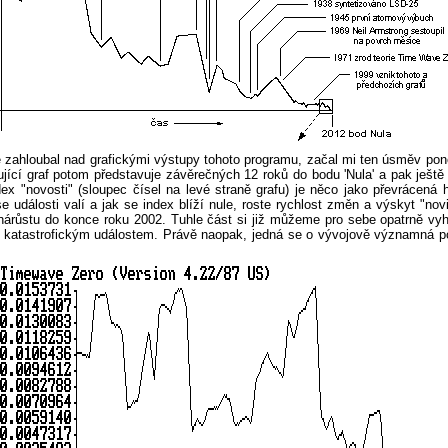
zahloubal nad grafickými výstupy tohoto programu, začal mi ten úsměv poně
edující graf potom představuje závěrečných 12 roků do bodu 'Nula' a pak ješ
dex "novosti" (sloupec čísel na levé straně grafu) je něco jako převráce
se události valí a jak se index blíží nule, roste rychlost změn a výskyt "
árůstu do konce roku 2002. Tuhle část si již můžeme pro sebe opatrně vyh
á katastrofickým událostem. Právě naopak, jedná se o vývojově významná pozi