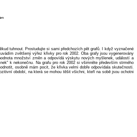
kud tuhnout. Prostudujte si sami předchozích pět grafů. I když vyznačené
tě uvádím zvětšený výřez křivky pro rok 2002. Oba grafy jsou vygenerovány
ná hodnota množství změn a odpovídá výskytu nových myšlenek, událostí a
novinek" k nekonečnu. Na grafu pro rok 2002 si všimněte především strmého
odnotit, osobně mám pocit, že křivka velmi dobře odpovídala skutečnosti.
tivní období, na která se mohou těšit všichni, kteří na sobě jsou ochotni