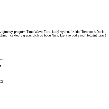
ou zajímavý program
Time
Wave
Zero
, který vychází z
ideí
Terence
a Denise
tálních
cyklech, gradujících do bodu Nula, který je podle nich totožný právě