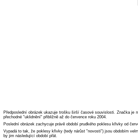
Předposlední obrázek ukazuje trošku širší časové souvislosti. Značka je
přechodné "uklidnění" přibližně až do července roku 2004.
Poslední obrázek zachycuje právě období prudkého poklesu křivky od červ
Vypadá to tak, že poklesy křivky (tedy nárůst "novosti") jsou obdobím v
by jim následující období přát.