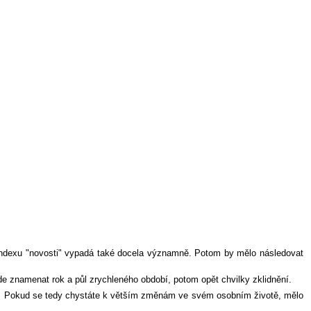
y indexu "novosti" vypadá také docela významně. Potom by mělo následovat
 znamenat rok a půl zrychleného období, potom opět chvilky zklidnění.
vně. Pokud se tedy chystáte k větším změnám ve svém osobním životě, mělo