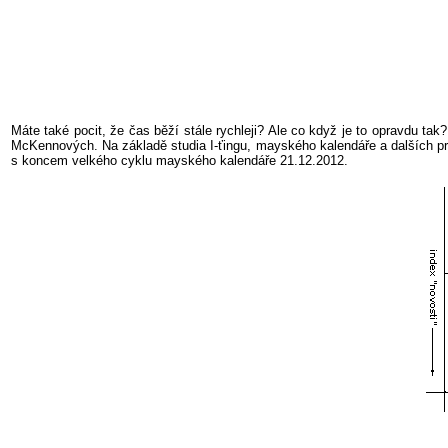
Máte také pocit, že čas běží stále rychleji? Ale co když je to opravdu t
McKennových
. Na základě studia I-
ťingu
, mayského kalendáře a dalších pra
s koncem velkého cyklu mayského kalendáře 21.12.2012.