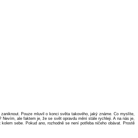
 zaniknout. Pouze mluvil o konci světa takového, jaký známe. Co myslíte,
 Nevím, ale faktem je, že se svět opravdu mění stále rychleji. A na nás je,
t kolem sebe. Pokud ano, rozhodně se není potřeba ničeho obávat. Prostě