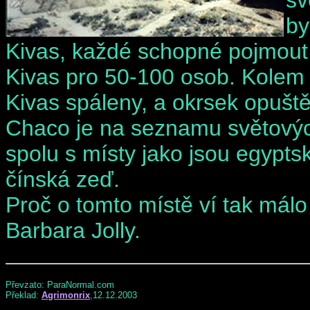
by
Kivas, každé schopné pojmout 
Kivas pro 50-100 osob. Kolem r
Kivas spáleny, a okrsek opuš
Chaco je na seznamu světovýc
spolu s místy jako jsou egypts
čínská zeď.
Proč o tomto místě ví tak málo
Barbara Jolly.
Převzato: ParaNormal.com
Překlad:
Agrimonrix
,12.12.2003