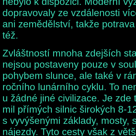
nebylo k dispozici. Moderní v
dopravovaly ze vzdálenosti více
ani zemědělství, takže potrava
též.
Zvláštností mnoha zdejších sta
nejsou postaveny pouze v sou
pohybem slunce, ale také v rá
ročního lunárního cyklu. To n
u žádné jiné civilizace. Je zde
mil přímých silnic širokých 8-12
s vyvýšenými základy, mosty, s
nájezdy. Tyto cesty však z větš