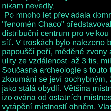
nikam nevedly.
Po mnoho let převládala dom
"fenomén Chaco" představoval
distribuční centrum pro velko
síť. V troskách bylo nalezeno 
papouščí peří, měděné zvony
ulity ze vzdálenosti až 3 tis. mil
Současná archeologie s touto 
zkoumání se jeví pochybným, ž
jako stálá obydlí. Většina míst
izolována od ostatních místnos
vytápění místností ohněm. Vlas