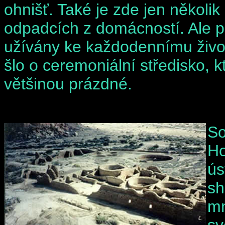
ohnišť. Také je zde jen několi
odpadcích z domácností. Ale 
užívány ke každodennímu život
šlo o ceremoniální středisko, k
většinou prázdné.
So
Ho
ús
sh
mn
sv