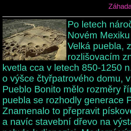
Záhada
Po letech nár
Novém Mexiku 
Velká puebla, 
rozlišovacím zn
kvetla cca v letech 850-1250 n
o výšce čtyřpatrového domu, v 
Pueblo Bonito mělo rozměry ř
puebla se rozhodly generace P
Znamenalo to přepravit pískov
a navíc stavební dřevo na výs