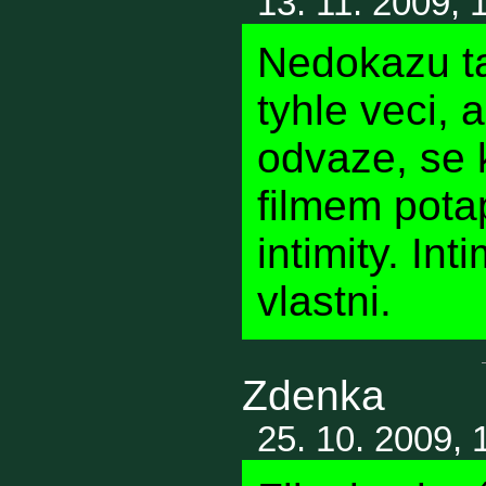
13. 11. 2009, 
Nedokazu ta
tyhle veci, 
odvaze, se 
filmem pota
intimity. Int
vlastni.
Zdenka
25. 10. 2009, 