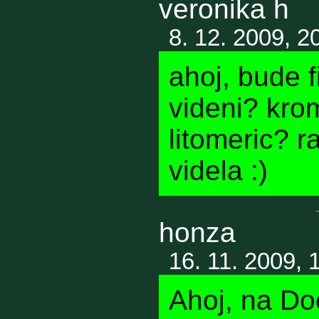
veronika h
8. 12. 2009, 2
ahoj, bude f
videni? kro
litomeric? 
videla :)
honza
16. 11. 2009, 
Ahoj, na Do