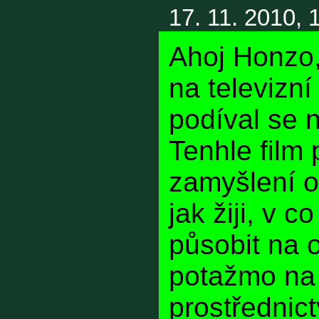
17. 11. 2010, 
Ahoj Honzo,
na televizní
podíval se 
Tenhle film 
zamyšlení o
jak žiji, v c
působit na os
potažmo na
prostřednic