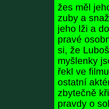
žes měl jeh
zuby a snaž
jeho lži a d
pravé osobn
si, že Luboš
myšlenky js
řekl ve film
ostatní akté
zbytečně kři
pravdy o sobě