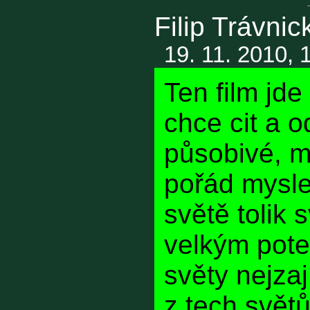
Filip Trávnic
19. 11. 2010, 
Ten film jde
chce cit a o
působivé, m
pořád mysle
světě tolik s
velkým pote
světy nejza
z tech světů