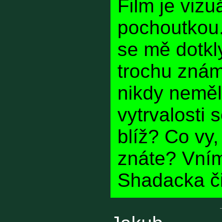
Film je vizu
pochoutkou.
se mě dotkly
trochu zná
nikdy neměla
vytrvalosti 
blíž? Co vy
znáte? Vním
Shadacka či