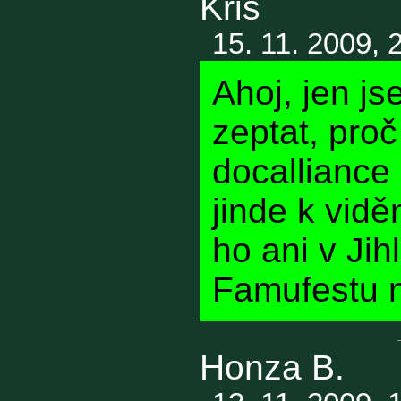
Kris
15. 11. 2009, 
Ahoj, jen js
zeptat, proč
docalliance 
jinde k vidě
ho ani v Jih
Famufestu n
Honza B.