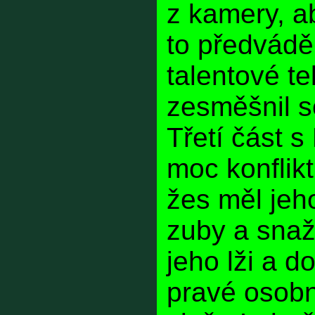
z kamery, a
to předvádě
talentové te
zesměšnil s
Třetí část 
moc konflikt
žes měl jeh
zuby a snaž
jeho lži a d
pravé osobn