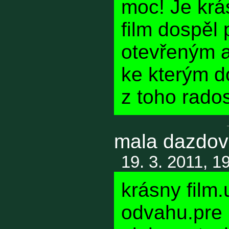
moc! Je krá
film dospěl
otevřeným a
ke kterým 
z toho rados
mala dazdo
19. 3. 2011, 1
krásny film
odvahu.pre 