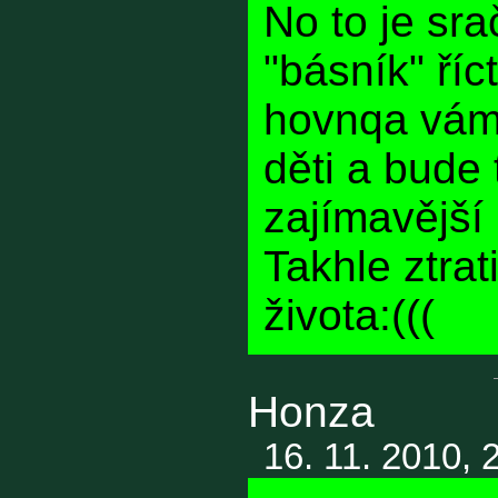
No to je sra
"básník" ří
hovnqa vám 
děti a bude
zajímavější 
Takhle ztra
života:(((
Honza
16. 11. 2010, 