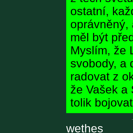
ostatní, kaž
oprávněný, 
měl být pře
Myslím, že
svobody, a 
radovat z o
že Vašek a
tolik bojovat
wethes