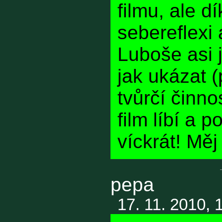
filmu, ale dí
sebereflexi
Luboše asi 
jak ukázat (
tvůrčí činno
film líbí a 
víckrát! Měj
pepa
17. 11. 2010, 