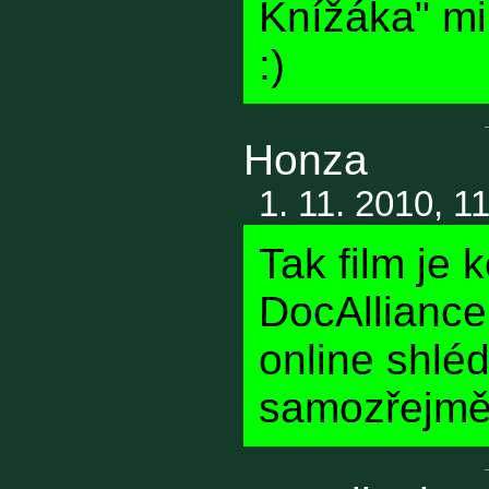
Knížáka" mi
:)
Honza
1. 11. 2010, 1
Tak film je
DocAlliance 
online shlé
samozřejmě