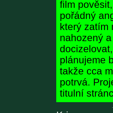
film pověsit
pořádný angl
který zatím
nahozený a 
docizelovat,
plánujeme b
takže cca m
potrvá. Pro
titulní strán