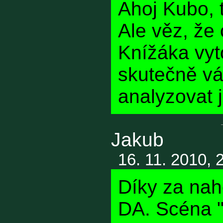
Ahoj Kubo, 
Ale věz, že
Knížáka vyt
skutečně vá
analyzovat 
Jakub
16. 11. 2010, 
Díky za nah
DA. Scéna "