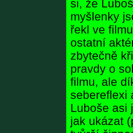
si, že Luboš
myšlenky js
řekl ve film
ostatní akté
zbytečně kři
pravdy o sobě
filmu, ale dí
sebereflexi
Luboše asi 
jak ukázat (