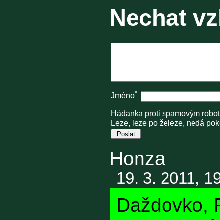
Nechat vzk
*
Jméno
:
Hádanka proti spamovým robo
Leze, leze po železe, nedá poko
Honza
19. 3. 2011, 1
Daždovko, Fi