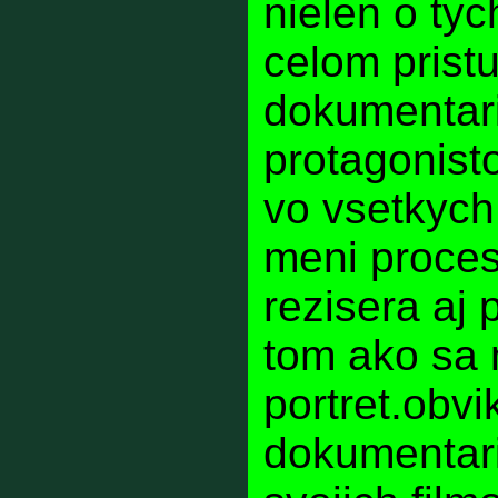
nielen o tyc
celom prist
dokumentari
protagonist
vo vsetkych
meni proces
rezisera aj 
tom ako sa 
portret.obvi
dokumentaris