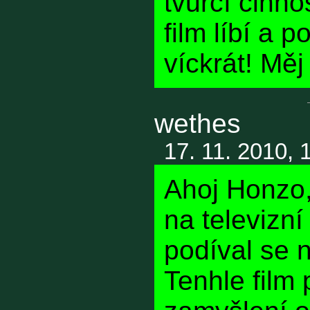
tvůrčí činno
film líbí a 
víckrát! Měj
wethes
17. 11. 2010, 
Ahoj Honzo,
na televizní
podíval se 
Tenhle film 