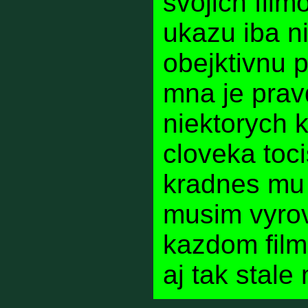
svojich film
ukazu iba n
obejktivnu 
mna je prav
niektorych 
cloveka toci
kradnes mu 
musim vyrov
kazdom film
aj tak stale