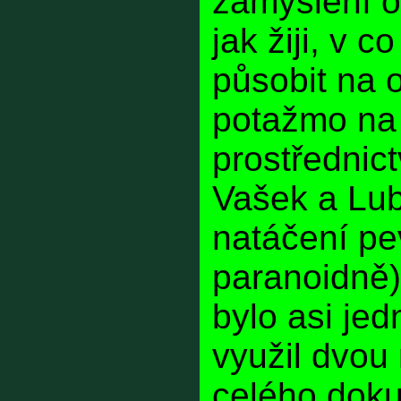
zamyšlení o
jak žiji, v c
působit na os
potažmo na
prostřednic
Vašek a Lub
natáčení pe
paranoidně)
bylo asi jed
využil dvou
celého dok