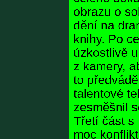
obrazu o so
dění na dra
knihy. Po c
úzkostlivě 
z kamery, a
to předvádě
talentové te
zesměšnil s
Třetí část 
moc konflikt