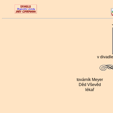
v divadl
továrník Meyer
Děd Vševěd
lékař