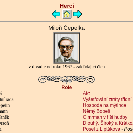
Herci
Miloň Čepelka
v divadle od roku 1967 - zakládající člen
Role
á
Akt
ní rada
Vyšetřování ztráty třídní
pelin
Hospoda na mýtince
mann
Němý Bobeš
Vaněk
Cimrman v říši hudby
Drsoň
Dlouhý, Široký a Krátko
a
Posel z Liptákova
-
Pose