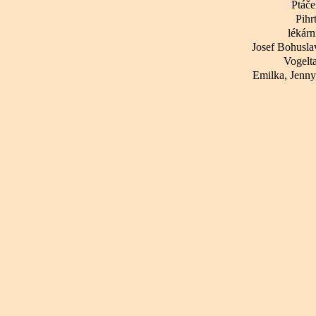
Ptáče
Pihr
lékárn
Josef Bohusla
Vogelt
Emilka, Jenny