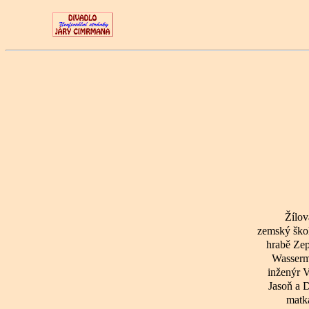
Žílov
zemský škol
hrabě Zep
Wasser
inženýr 
Jasoň a 
matk