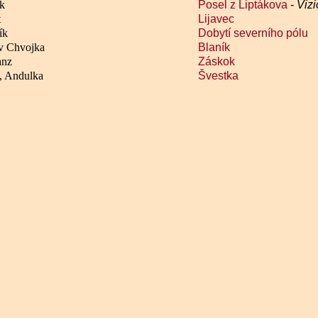
k
Posel z Liptákova
-
Vizi
t
Lijavec
ík
Dobytí severního pólu
v Chvojka
Blaník
anz
Záskok
, Andulka
Švestka