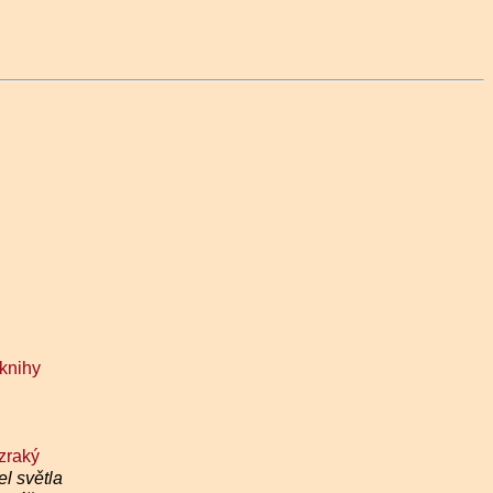
 knihy
zraký
l světla